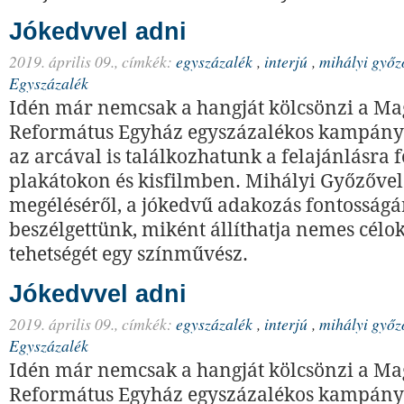
Jókedvvel adni
2019. április 09.,
címkék:
egyszázalék
,
interjú
,
mihályi győz
Egyszázalék
Idén már nemcsak a hangját kölcsönzi a Ma
Református Egyház egyszázalékos kampán
az arcával is találkozhatunk a felajánlásra 
plakátokon és kisfilmben. Mihályi Győzővel 
megéléséről, a jókedvű adakozás fontosságár
beszélgettünk, miként állíthatja nemes célo
tehetségét egy színművész.
Jókedvvel adni
2019. április 09.,
címkék:
egyszázalék
,
interjú
,
mihályi győz
Egyszázalék
Idén már nemcsak a hangját kölcsönzi a Ma
Református Egyház egyszázalékos kampán