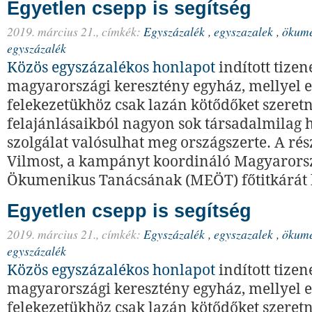
Egyetlen csepp is segítség
2019. március 21.,
címkék:
Egyszázalék
,
egyszazalek
,
ökume
egyszázalék
Közös egyszázalékos honlapot
indított tizen
magyarországi keresztény egyház, mellyel 
felekezetükhöz csak lazán kötődőket szeret
felajánlásaikból nagyon sok társadalmilag 
szolgálat valósulhat meg országszerte. A rés
Vilmost, a kampányt koordináló Magyarors
Ökumenikus Tanácsának (MEÖT) főtitkárát 
Egyetlen csepp is segítség
2019. március 21.,
címkék:
Egyszázalék
,
egyszazalek
,
ökume
egyszázalék
Közös egyszázalékos honlapot
indított tizen
magyarországi keresztény egyház, mellyel 
felekezetükhöz csak lazán kötődőket szeret