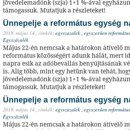
jövedelemadónk (szja) 1+1 %-ával egyházun
támogassuk. Mutatjuk a részleteket!
Ünnepelje a református egység na
2018. május 14.,
címkék:
egyszazalek
,
egyszerűen reformátu
Egyszázalék
Május 22-én nemcsak a határokon átívelő 
református közösségért adunk hálát, mert id
napra esik az adóbevallás benyújtásának vé
is. Alig több, mint egy hetünk van tehát, ho
jövedelemadónk (szja) 1+1 %-ával egyházun
támogassuk. Mutatjuk a részleteket!
Ünnepelje a református egység na
2018. május 14.,
címkék:
egyszazalek
,
egyszerűen reformátu
Egyszázalék
Május 22-én nemcsak a határokon átívelő 