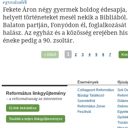
egyszázalék
Fekete Áron négy gyermek boldog édesapja, 
helyett történeteket mesél nekik a Bibliából.
Balaton partján, Fonyódon él, foglalkozását
halász. Az egyház és a közösség erejében hi
éneke pedig a 90. zsoltár.
1
‹‹ Előző
2
3
4
5
6
7
Köv
Események
Ifjúsá
Csillagpont Református
Soli De
Református linkgyűjtemény
Ifjúsági Találkozó
Refor
– a reformátusság az interneten
Szeretethíd
Diákm
Református Zenei
Debrec
Új link beküldése
Fesztivál
Egyete
Gyülek
Tovább a teljes linkgyűjteményre
Tiszáni