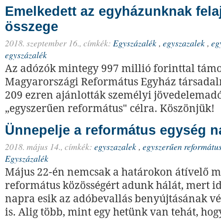
Emelkedett az egyházunknak fela
összege
2018. szeptember 16.,
címkék:
Egyszázalék
,
egyszazalek
,
eg
egyszázalék
Az adózók mintegy 997 millió forinttal támo
Magyarországi Református Egyház társadalm
209 ezren ajánlották személyi jövedelemadó
„egyszerűen református" célra. Köszönjük!
Ünnepelje a református egység na
2018. május 14.,
címkék:
egyszazalek
,
egyszerűen reformátu
Egyszázalék
Május 22-én nemcsak a határokon átívelő 
református közösségért adunk hálát, mert id
napra esik az adóbevallás benyújtásának vé
is. Alig több, mint egy hetünk van tehát, ho