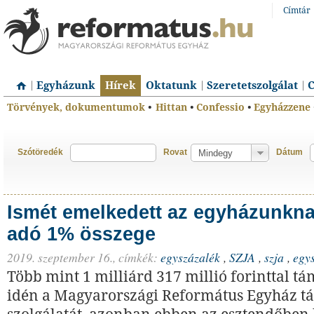
Címtár
Egyházunk
Hírek
Oktatunk
Szeretetszolgálat
C
Törvények, dokumentumok
•
Hittan
•
Confessio
•
Egyházzene
Szótöredék
Rovat
Dátum
Ismét emelkedett az egyházunknak
adó 1% összege
2019. szeptember 16.,
címkék:
egyszázalék
,
SZJA
,
szja
,
egy
Több mint 1 milliárd 317 millió forinttal t
idén a Magyarországi Református Egyház t