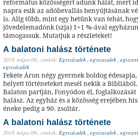
református közösségért adunk hálát, mert id
napra esik az adóbevallás benyújtásának vé
is. Alig több, mint egy hetünk van tehát, ho
jövedelemadónk (szja) 1+1 %-ával egyházun
támogassuk. Mutatjuk a részleteket!
A balatoni halász története
2018. május 09.,
címkék:
Egyszázalék
,
egyszazalek
,
egyszer
egyszázalék
Fekete Áron négy gyermek boldog édesapja, 
helyett történeteket mesél nekik a Bibliából.
Balaton partján, Fonyódon él, foglalkozását
halász. Az egyház és a közösség erejében hi
éneke pedig a 90. zsoltár.
A balatoni halász története
2018. május 09.,
címkék:
Egyszázalék
,
egyszazalek
,
egyszer