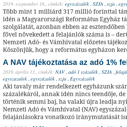
2019. szeptember 16.,
címkék:
egyszázalék
,
SZJA
,
szja
,
egy
Több mint 1 milliárd 317 millió forinttal t
idén a Magyarországi Református Egyház t
szolgálatát, azonban ebben az esztendőben 
fővel növekedett a felajánlók száma is – derü
Nemzeti Adó- és Vámhivatal előzetes tájékoz
Köszönjük, hogy a református egyházon keres
A NAV tájékoztatása az adó 1% fe
2019. április 11.,
címkék:
NAV
,
adó 1 százalék
,
SZJA
,
felaj
egyszazalek
,
egyszázalék
,
szja
,
Egyszázalék
Aki tavaly már rendelkezett egyházunk szá
százalékáról, annak idén nincs teendője, d
történik semmi baj, ha valaki újra leadja ny
Nemzeti Adó és Vámhivatal (NAV) egyszázal
felajánlásokra vonatkozó iránymutatását is