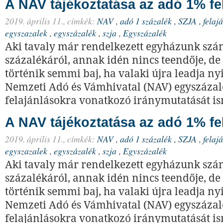
A NAV tájékoztatása az adó 1% fe
2019. április 11.,
címkék:
NAV
,
adó 1 százalék
,
SZJA
,
felaj
egyszazalek
,
egyszázalék
,
szja
,
Egyszázalék
Aki tavaly már rendelkezett egyházunk szá
százalékáról, annak idén nincs teendője, d
történik semmi baj, ha valaki újra leadja ny
Nemzeti Adó és Vámhivatal (NAV) egyszázal
felajánlásokra vonatkozó iránymutatását is
A NAV tájékoztatása az adó 1% fe
2019. április 11.,
címkék:
NAV
,
adó 1 százalék
,
SZJA
,
felaj
egyszazalek
,
egyszázalék
,
szja
,
Egyszázalék
Aki tavaly már rendelkezett egyházunk szá
százalékáról, annak idén nincs teendője, d
történik semmi baj, ha valaki újra leadja ny
Nemzeti Adó és Vámhivatal (NAV) egyszázal
felajánlásokra vonatkozó iránymutatását is