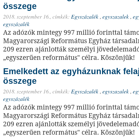
összege
2018. szeptember 16.,
címkék:
Egyszázalék
,
egyszazalek
,
eg
egyszázalék
Az adózók mintegy 997 millió forinttal támo
Magyarországi Református Egyház társadalm
209 ezren ajánlották személyi jövedelemadó
„egyszerűen református" célra. Köszönjük!
Emelkedett az egyházunknak fela
összege
2018. szeptember 16.,
címkék:
Egyszázalék
,
egyszazalek
,
eg
egyszázalék
Az adózók mintegy 997 millió forinttal támo
Magyarországi Református Egyház társadalm
209 ezren ajánlották személyi jövedelemadó
„egyszerűen református" célra. Köszönjük!