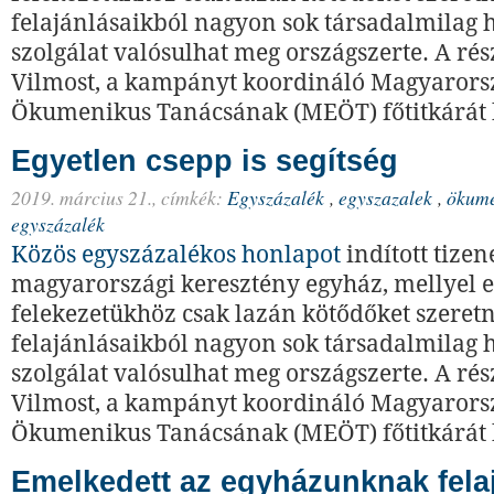
felajánlásaikból nagyon sok társadalmilag 
szolgálat valósulhat meg országszerte. A rés
Vilmost, a kampányt koordináló Magyarors
Ökumenikus Tanácsának (MEÖT) főtitkárát 
Egyetlen csepp is segítség
2019. március 21.,
címkék:
Egyszázalék
,
egyszazalek
,
ökume
egyszázalék
Közös egyszázalékos honlapot
indított tizen
magyarországi keresztény egyház, mellyel 
felekezetükhöz csak lazán kötődőket szeret
felajánlásaikból nagyon sok társadalmilag 
szolgálat valósulhat meg országszerte. A rés
Vilmost, a kampányt koordináló Magyarors
Ökumenikus Tanácsának (MEÖT) főtitkárát 
Emelkedett az egyházunknak fela