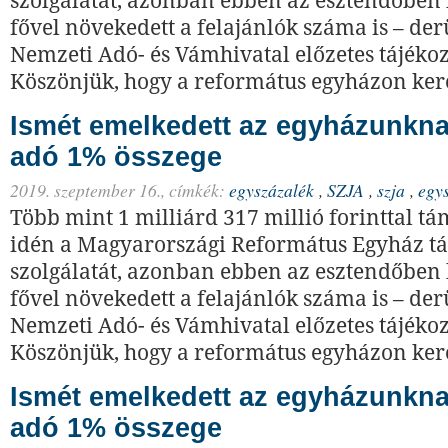
szolgálatát, azonban ebben az esztendőben 
fővel növekedett a felajánlók száma is – derü
Nemzeti Adó- és Vámhivatal előzetes tájékoz
Köszönjük, hogy a református egyházon keres
Ismét emelkedett az egyházunknak
adó 1% összege
2019. szeptember 16.,
címkék:
egyszázalék
,
SZJA
,
szja
,
egy
Több mint 1 milliárd 317 millió forinttal t
idén a Magyarországi Református Egyház t
szolgálatát, azonban ebben az esztendőben 
fővel növekedett a felajánlók száma is – derü
Nemzeti Adó- és Vámhivatal előzetes tájékoz
Köszönjük, hogy a református egyházon keres
Ismét emelkedett az egyházunknak
adó 1% összege