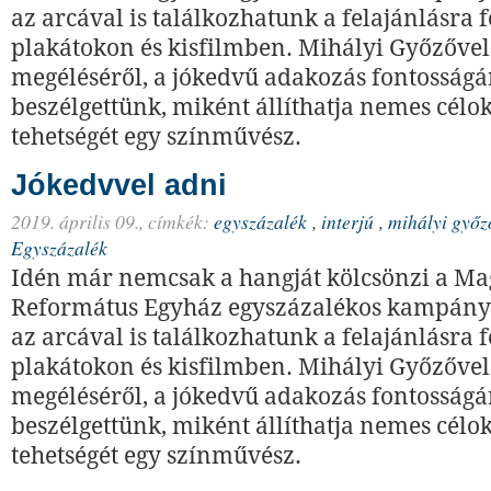
az arcával is találkozhatunk a felajánlásra 
plakátokon és kisfilmben. Mihályi Győzővel 
megéléséről, a jókedvű adakozás fontosságár
beszélgettünk, miként állíthatja nemes célo
tehetségét egy színművész.
Jókedvvel adni
2019. április 09.,
címkék:
egyszázalék
,
interjú
,
mihályi győz
Egyszázalék
Idén már nemcsak a hangját kölcsönzi a Ma
Református Egyház egyszázalékos kampán
az arcával is találkozhatunk a felajánlásra 
plakátokon és kisfilmben. Mihályi Győzővel 
megéléséről, a jókedvű adakozás fontosságár
beszélgettünk, miként állíthatja nemes célo
tehetségét egy színművész.