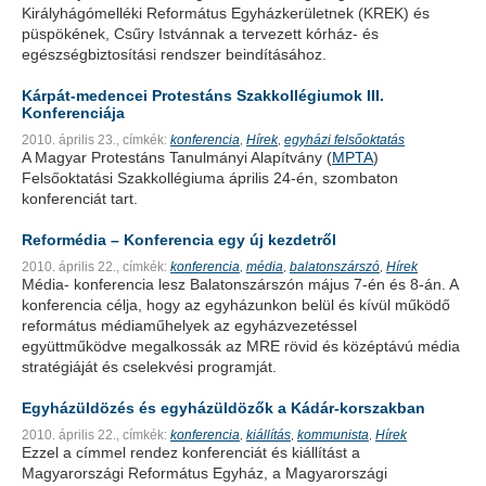
Királyhágómelléki Református Egyházkerületnek (KREK) és
püspökének, Csűry Istvánnak a tervezett kórház- és
egészségbiztosítási rendszer beindításához.
Kárpát-medencei Protestáns Szakkollégiumok III.
Konferenciája
2010. április 23.,
címkék:
konferencia
Hírek
egyházi felsőoktatás
,
,
A Magyar Protestáns Tanulmányi Alapítvány (
MPTA
)
Felsőoktatási Szakkollégiuma április 24-én, szombaton
konferenciát tart.
Reformédia – Konferencia egy új kezdetről
2010. április 22.,
címkék:
konferencia
média
balatonszárszó
Hírek
,
,
,
Média- konferencia lesz Balatonszárszón május 7-én és 8-án. A
konferencia célja, hogy az egyházunkon belül és kívül működő
református médiaműhelyek az egyházvezetéssel
együttműködve megalkossák az MRE rövid és középtávú média
stratégiáját és cselekvési programját.
Egyházüldözés és egyházüldözők a Kádár-korszakban
2010. április 22.,
címkék:
konferencia
kiállítás
kommunista
Hírek
,
,
,
Ezzel a címmel rendez konferenciát és kiállítást a
Magyarországi Református Egyház, a Magyarországi