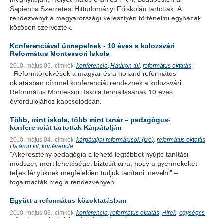
Sapientia Szerzetesi Hittudományi Főiskolán tartottak. A
rendezvényt a magyarországi keresztyén történelmi egyházak
közösen szervezték.
Konferenciával ünnepelnek - 10 éves a kolozsvári
Református Montessori Iskola
2010. május 05.,
címkék:
konferencia
Határon túl
református oktatás
,
,
Reformtörekvések a magyar és a holland református
oktatásban címmel konferenciát rendeznek a kolozsvári
Református Montessori Iskola fennállásának 10 éves
évfordulójához kapcsolódóan.
Több, mint iskola, több mint tanár – pedagógus-
konferenciát tartottak Kárpátalján
2010. május 04.,
címkék:
kárpátaljai reformátusok (kre)
református oktatás
,
,
Határon túl
konferencia
,
"A keresztény pedagógia a lehető legtöbbet nyújtó tanítási
módszer, mert lehetőséget biztosít arra, hogy a gyermekeket
teljes lényüknek megfelelően tudjuk tanítani, nevelni" –
fogalmazták meg a rendezvényen.
Együtt a református közoktatásban
2010. május 03.,
címkék:
konferencia
református oktatás
Hírek
egységes
,
,
,