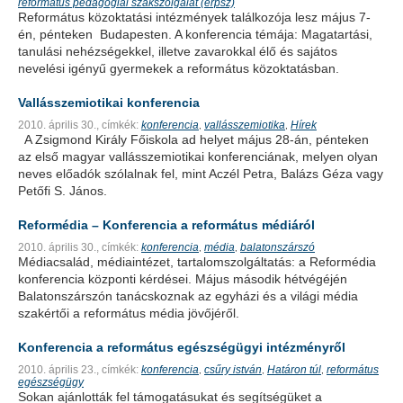
református pedagógiai szakszolgálat (erpsz)
Református közoktatási intézmények találkozója lesz május 7-
én, pénteken Budapesten. A konferencia témája: Magatartási,
tanulási nehézségekkel, illetve zavarokkal élő és sajátos
nevelési igényű gyermekek a református közoktatásban.
Vallásszemiotikai konferencia
2010. április 30.,
címkék:
konferencia
vallásszemiotika
Hírek
,
,
A Zsigmond Király Főiskola ad helyet május 28-án, pénteken
az első magyar vallásszemiotikai konferenciának, melyen olyan
neves előadók szólalnak fel, mint Aczél Petra, Balázs Géza vagy
Petőfi S. János.
Reformédia – Konferencia a református médiáról
2010. április 30.,
címkék:
konferencia
média
balatonszárszó
,
,
Médiacsalád, médiaintézet, tartalomszolgáltatás: a Reformédia
konferencia központi kérdései. Május második hétvégéjén
Balatonszárszón tanácskoznak az egyházi és a világi média
szakértői a református média jövőjéről.
Konferencia a református egészségügyi intézményről
2010. április 23.,
címkék:
konferencia
csűry istván
Határon túl
református
,
,
,
egészségügy
Sokan ajánlották fel támogatásukat és segítségüket a