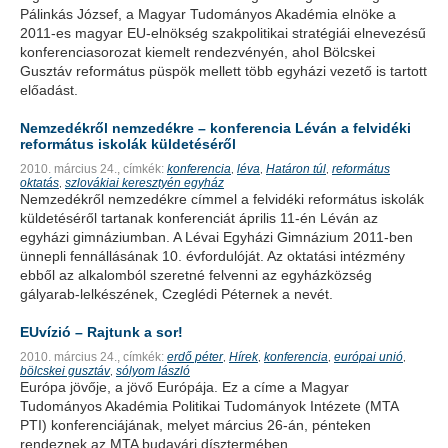
Pálinkás József, a Magyar Tudományos Akadémia elnöke a
2011-es magyar EU-elnökség szakpolitikai stratégiái elnevezésű
konferenciasorozat kiemelt rendezvényén, ahol Bölcskei
Gusztáv református püspök mellett több egyházi vezető is tartott
előadást.
Nemzedékről nemzedékre – konferencia Léván a felvidéki
református iskolák küldetéséről
2010. március 24.,
címkék:
konferencia
léva
Határon túl
református
,
,
,
oktatás
szlovákiai keresztyén egyház
,
Nemzedékről nemzedékre címmel a felvidéki református iskolák
küldetéséről tartanak konferenciát április 11-én Léván az
egyházi gimnáziumban. A Lévai Egyházi Gimnázium 2011-ben
ünnepli fennállásának 10. évfordulóját. Az oktatási intézmény
ebből az alkalomból szeretné felvenni az egyházközség
gályarab-lelkészének, Czeglédi Péternek a nevét.
EUvízió – Rajtunk a sor!
2010. március 24.,
címkék:
erdő péter
Hírek
konferencia
európai unió
,
,
,
,
bölcskei gusztáv
sólyom lászló
,
Európa jövője, a jövő Európája. Ez a címe a Magyar
Tudományos Akadémia Politikai Tudományok Intézete (MTA
PTI) konferenciájának, melyet március 26-án, pénteken
rendeznek az MTA budavári dísztermében.