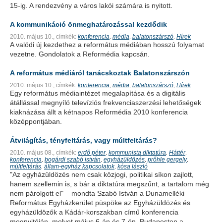
15-ig. A rendezvény a város lakói számára is nyitott.
A kommunikáció önmeghatározással kezdődik
2010. május 10.,
címkék:
konferencia
média
balatonszárszó
Hírek
,
,
,
A valódi új kezdethez a református médiában hosszú folyamat
vezetne. Gondolatok a Reformédia kapcsán.
A református médiáról tanácskoztak Balatonszárszón
2010. május 10.,
címkék:
konferencia
média
balatonszárszó
Hírek
,
,
,
Egy református médiaintézet megalapítása és a digitális
átállással megnyíló televíziós frekvenciaszerzési lehetőségek
kiaknázása állt a kétnapos Reformédia 2010 konferencia
középpontjában.
Átvilágítás, tényfeltárás, vagy múltfeltárás?
2010. május 08.,
címkék:
erdő péter
kommunista diktatúra
Háttér
,
,
,
konferencia
bogárdi szabó istván
egyházüldözés
prőhle gergely
,
,
,
,
múltfeltárás
állam-egyház kapcsolatok
kósa lászló
,
,
"Az egyházüldözés nem csak közjogi, politikai síkon zajlott,
hanem szellemin is, s bár a diktatúra megszűnt, a tartalom még
nem párolgott el" – mondta Szabó István a Dunamelléki
Református Egyházkerület püspöke az
Egyházüldözés és
egyházüldözők a Kádár-korszakban
című konferencia
megnyitóján, melyet május 6-án és 7-én, Budapesten a