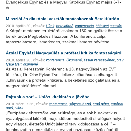
Evangélikus Egyház és a Magyar Katolikus Egyház május 6-7-
én.
Missziói és diakóniai vezetők tanácskoznak Berekfürdőn
2010. április 20.,
címkék:
Hírek
berekfürdő
konferencia
bölcskei gusztáv
,
,
,
A Kárpát-medence területéről csaknem 130-an gyűltek össze a
berekfürdői Megbékélés Házában. A konferencia célja:
tapasztalatcsere, ismerkedés, szakmai ismeret bővítése.
Ázsiai Egyházi Nagygyűlés a prófétai kritika fontosságáról
2010. április 20.,
címkék:
konferencia
Ökumené
ázsiai keresztyének
olav
,
,
,
fyske tveit
ökumené
,
Az Ázsiai Keresztyén Konferencia 13. nagygyűlésén az EVT
főtitkára, Dr. Olav Fykse Tveit lelkész előadása is elhangzott
„Elhívásunk a prófétai kritikára, a békéltetés szolgálatára és a
megszentelődésre” címmel.
Rajtunk a sor! – Uniós kitekintés a jövőbe
2010. március 26.,
címkék:
konferencia
sólyom lászló
erdő péter
európai
,
,
,
unió
Hírek
,
„Európának ébresztőre van szüksége, és a sok bürokratikus
nyavalygással kitűzött, majd időben módosított stratégiák helyett
egy világos, életerős Uniót jelentő terv kidolgozása a cél!” –
fogalmazott a nemzetközi szervezet gazdasági közösségéről