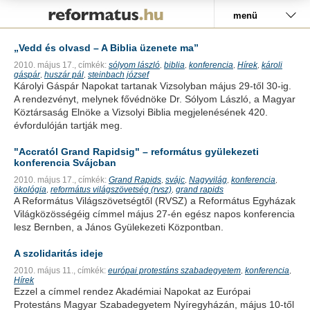
Pályázat
menü
„Vedd és olvasd – A Biblia üzenete ma”
2010. május 17.,
címkék:
sólyom lászló
biblia
konferencia
Hírek
károli
,
,
,
,
gáspár
huszár pál
steinbach józsef
,
,
Károlyi Gáspár Napokat tartanak Vizsolyban május 29-től 30-ig.
A rendezvényt, melynek fővédnöke Dr. Sólyom László, a Magyar
Köztársaság Elnöke a Vizsolyi Biblia megjelenésének 420.
évfordulóján tartják meg.
"Accratól Grand Rapidsig" – református gyülekezeti
konferencia Svájcban
2010. május 17.,
címkék:
Grand Rapids
svájc
Nagyvilág
konferencia
,
,
,
,
ökológia
református világszövetség (rvsz)
grand rapids
,
,
A Református Világszövetségtől (RVSZ) a Református Egyházak
Világközösségéig címmel május 27-én egész napos konferencia
lesz Bernben, a János Gyülekezeti Központban.
A szolidaritás ideje
2010. május 11.,
címkék:
európai protestáns szabadegyetem
konferencia
,
,
Hírek
Ezzel a címmel rendez Akadémiai Napokat az Európai
Protestáns Magyar Szabadegyetem Nyíregyházán, május 10-től