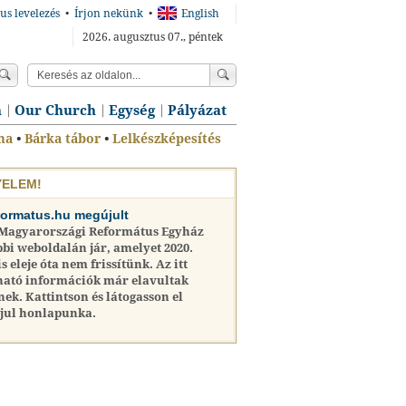
us levelezés
•
Írjon nekünk
•
English
2026. augusztus 07., péntek
n
Our Church
Egység
Pályázat
ma
•
Bárka tábor
•
Lelkészképesítés
YELEM!
formatus.hu megújult
 Magyarországi Református Egyház
bi weboldalán jár, amelyet 2020.
is eleje óta nem frissítünk. Az itt
ható információk már elavultak
nek. Kattintson és látogasson el
jul honlapunka.