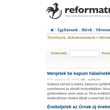
Egyházunk
Hírek
Oktatu
Törvények, dokumentumok
•
Hitta
Szótöredék
Rova
Menjetek be kapuin hálaénekke
2019. augusztus 26.,
címkék:
tahi
,
egyházzene
Számon tartani is nehéz, hányszor gyűlte
szerelmesei az elmúlt évtizedekben. Mond
gyökerekhez, mert mint az '50-es évekbel
énekeskönyv énekei álltak a zenei hét k
Énekeljetek az Úrnak új éneke