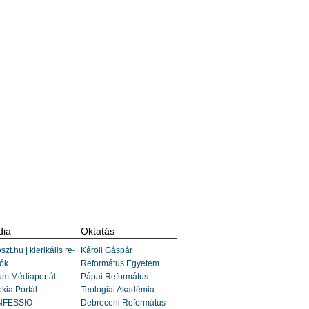
ia
Oktatás
szt.hu | klerikális re-
Károli Gáspár
ók
Református Egyetem
um Médiaportál
Pápai Református
kia Portál
Teológiai Akadémia
FESSIO
Debreceni Református