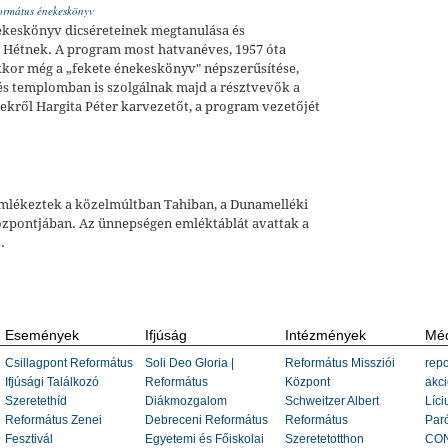
formátus énekeskönyv
énekeskönyv dicséreteinek megtanulása és
ei Hétnek. A program most hatvanéves, 1957 óta
kor még a „fekete énekeskönyv" népszerűsítése,
 és templomban is szolgálnak majd a résztvevők a
ekről Hargita Péter karvezetőt, a program vezetőjét
emlékeztek a közelmúltban Tahiban, a Dunamelléki
zpontjában. Az ünnepségen emléktáblát avattak a
.
Események
Ifjúság
Intézmények
Méd
Csillagpont Református
Soli Deo Gloria |
Református Missziói
repo
Ifjúsági Találkozó
Református
Központ
akci
Szeretethíd
Diákmozgalom
Schweitzer Albert
Líci
Református Zenei
Debreceni Református
Református
Paró
Fesztivál
Egyetemi és Főiskolai
Szeretetotthon
CON