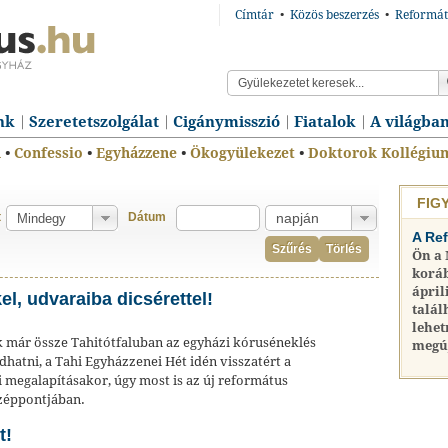
Címtár
•
Közös beszerzés
•
Reformát
nk
Szeretetszolgálat
Cigánymisszió
Fiatalok
A világba
n
•
Confessio
•
Egyházzene
•
Ökogyülekezet
•
Doktorok Kollégiu
FIG
t
Dátum
A Re
Szűrés
Törlés
Ön a
koráb
ápril
l, udvaraiba dicsérettel!
talál
lehet
k már össze Tahitótfaluban az egyházi kóruséneklés
megú
hatni, a Tahi Egyházzenei Hét idén visszatért a
i megalapításakor, úgy most is az új református
özéppontjában.
t!