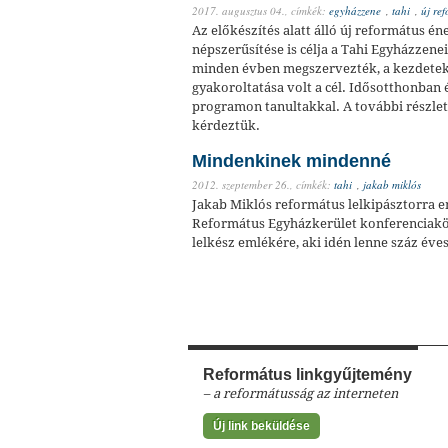
2017. augusztus 04.,
címkék:
egyházzene
,
tahi
,
új re
Az előkészítés alatt álló új református 
népszerűsítése is célja a Tahi Egyházzen
minden évben megszervezték, a kezdetek
gyakoroltatása volt a cél. Idősotthonban
programon tanultakkal. A további részlet
kérdeztük.
Mindenkinek mindenné
2012. szeptember 26.,
címkék:
tahi
,
jakab miklós
Jakab Miklós református lelkipásztorra 
Református Egyházkerület konferenciakö
lelkész emlékére, aki idén lenne száz éves
Református linkgyűjtemény
– a reformátusság az interneten
Új link beküldése