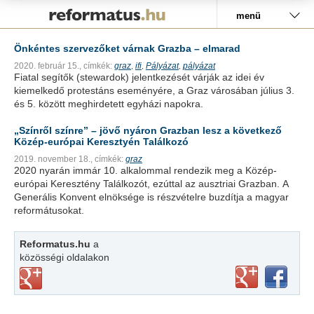
Pályázat
menü
Önkéntes szervezőket várnak Grazba – elmarad
2020. február 15.,
címkék:
graz
ifi
Pályázat
pályázat
,
,
,
Fiatal segítők (stewardok) jelentkezését várják az idei év
kiemelkedő protestáns eseményére, a Graz városában július 3.
és 5. között meghirdetett egyházi napokra.
„Színről színre” – jövő nyáron Grazban lesz a következő
Közép-európai Keresztyén Találkozó
2019. november 18.,
címkék:
graz
2020 nyarán immár 10. alkalommal rendezik meg a Közép-
európai Keresztény Találkozót, ezúttal az ausztriai Grazban. A
Generális Konvent elnöksége is részvételre buzdítja a magyar
reformátusokat.
Reformatus.hu
a
közösségi oldalakon