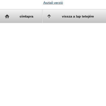
Asztali verzió
címlapra
vissza a lap tetejére