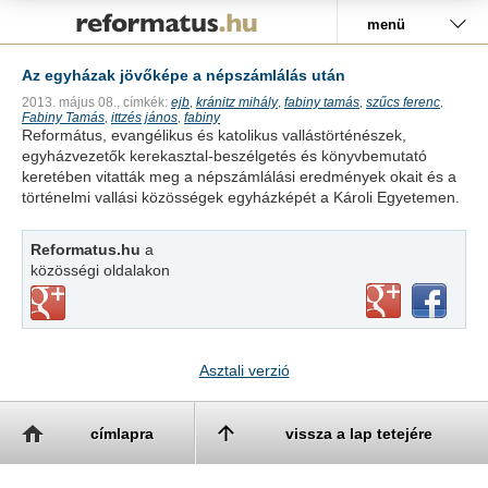
Pályázat
menü
Az egyházak jövőképe a népszámlálás után
2013. május 08.,
címkék:
ejb
kránitz mihály
fabiny tamás
szűcs ferenc
,
,
,
,
Fabiny Tamás
ittzés jános
fabiny
,
,
Református, evangélikus és katolikus vallástörténészek,
egyházvezetők kerekasztal-beszélgetés és könyvbemutató
keretében vitatták meg a népszámlálási eredmények okait és a
történelmi vallási közösségek egyházképét a Károli Egyetemen.
Reformatus.hu
a
közösségi oldalakon
Asztali verzió
címlapra
vissza a lap tetejére