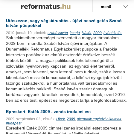
Pályázat
menü
Utószezon, vagy végkiárusítás - újévi beszélgetés Szabó
István püspökkel
2010. január 10.,
címkék:
szabó istván
interjú
Háttér
2009
évértékelés
,
,
,
,
Sok tekintetben vereséget szenvedett a magyar társadalom
2009-ben - mondta Szabói István újévi interjújában. A
Dunamelléki Református Egyházkerület püspöke a Parókia
internetes portálnak az elmúlt esztendőt értékelve beszélt –
többek között – a magyar politikusok tehetetlenségéről a
szlovákiai nyelvtörvény kapcsán, az egyházi élet terheiről,
amelyet „sem felvenni, sem letenni” nem tudnak, szólt a lassan
kibontakozó missziói koncepcióról, a lelkészi nyugdíjak között
tátongó szakadékról, a humortalanná vált társadalomról és
kommunikációs bakikról. Szabó István szerint önmagunk
kortársai vagyunk, fáradtak, ernyedtek, lemondóak, ezért 2010-
ben az erősítést, építést és megőrzést tartja a legfontosabbnak.
Epreskerti Esték 2009 - zenés irodalmi est
2009. szeptember 02.,
címkék:
Hírek
2009
alternatív egyházi alkalmak
,
,
,
budapest
Epreskerti Esték 2009 címmel zenés irodalmi estet szervez a
Budapesti Városvédő Egyesület, a Vigilia folyóirat