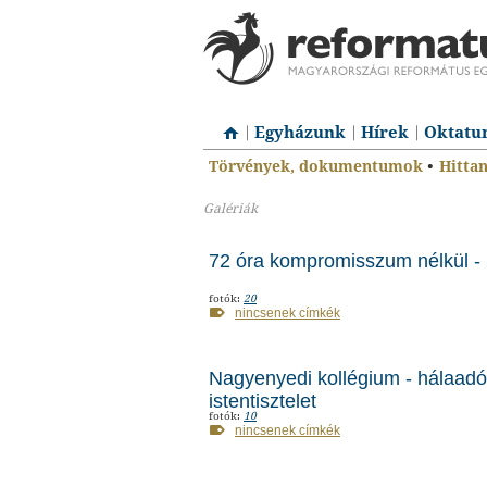
Egyházunk
Hírek
Oktatu
Törvények, dokumentumok
•
Hitta
Galériák
72 óra kompromisszum nélkül -
fotók:
20
nincsenek címkék
Nagyenyedi kollégium - hálaadó
istentisztelet
fotók:
10
nincsenek címkék