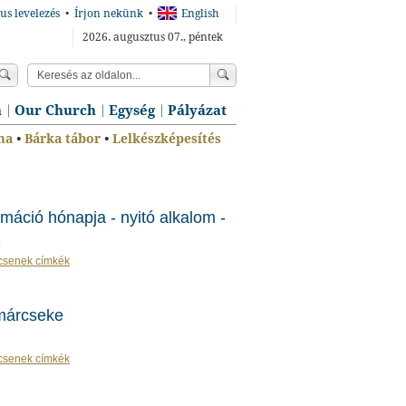
us levelezés
•
Írjon nekünk
•
English
2026. augusztus 07., péntek
n
Our Church
Egység
Pályázat
ma
•
Bárka tábor
•
Lelkészképesítés
máció hónapja - nyitó alkalom -
csenek címkék
márcseke
csenek címkék