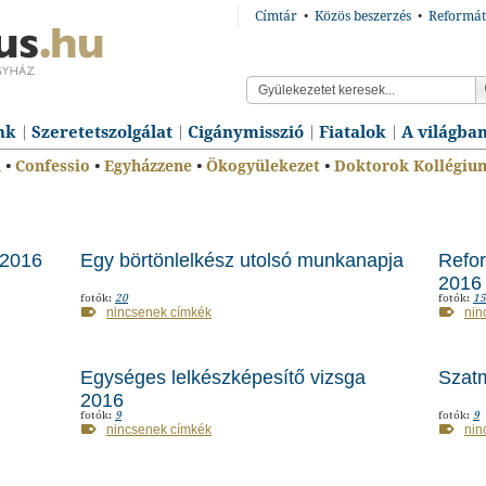
Címtár
•
Közös beszerzés
•
Reformát
nk
Szeretetszolgálat
Cigánymisszió
Fiatalok
A világba
n
•
Confessio
•
Egyházzene
•
Ökogyülekezet
•
Doktorok Kollégiu
 2016
Egy börtönlelkész utolsó munkanapja
Refor
2016
fotók:
20
fotók:
15
nincsenek címkék
nin
Egységes lelkészképesítő vizsga
Szat
2016
fotók:
9
fotók:
9
nincsenek címkék
nin