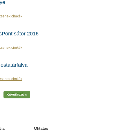
ye
csenek címkék
sPont sátor 2016
csenek címkék
statárfalva
csenek címkék
Következő ››
ia
Oktatás