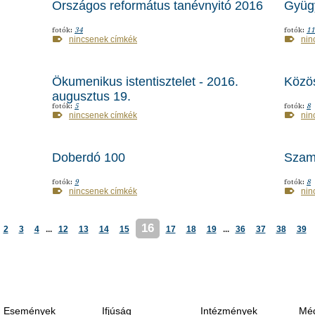
Országos református tanévnyitó 2016
Gyüg
fotók:
34
fotók:
11
nincsenek címkék
nin
Ökumenikus istentisztelet - 2016.
Közö
augusztus 19.
fotók:
5
fotók:
8
nincsenek címkék
nin
Doberdó 100
Szamo
fotók:
9
fotók:
8
nincsenek címkék
nin
16
2
3
4
...
12
13
14
15
17
18
19
...
36
37
38
39
Események
Ifjúság
Intézmények
Méd