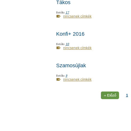
Tákos
fotók:
17
nincsenek címkék
Konfi+ 2016
fotók:
10
nincsenek címkék
Szamosújlak
fotók:
9
nincsenek címkék
‹‹ Előző
1