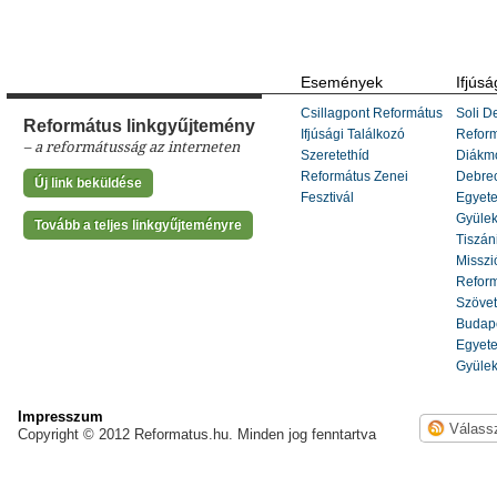
Események
Ifjúsá
Csillagpont Református
Soli De
Református linkgyűjtemény
Ifjúsági Találkozó
Refor
– a reformátusság az interneten
Szeretethíd
Diákm
Református Zenei
Debrec
Új link beküldése
Fesztivál
Egyete
Gyülek
Tovább a teljes linkgyűjteményre
Tiszáni
Misszi
Reform
Szöve
Budape
Egyete
Gyülek
Impresszum
Copyright © 2012 Reformatus.hu. Minden jog fenntartva