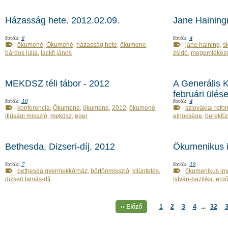
Házasság hete. 2012.02.09.
Jane Haining
fotók:
6
fotók:
4
ökumené
,
Ökumené
,
házasság hete
,
ökumene
,
jane haining
,
s
bárdos júlia
,
lackfi jános
zsidó
,
megemlékez
MEKDSZ téli tábor - 2012
A Generális 
februári ülés
fotók:
10
fotók:
4
konferencia
,
Ökumené
,
ökumene
,
2012
,
ökumené
,
szlovákiai refo
ifjúsági misszió
,
mekdsz
,
eger
elnöksége
,
berekfü
Bethesda, Dizseri-díj, 2012
Ökumenikus i
fotók:
7
fotók:
19
bethesda gyermekkórház
,
börtönmisszió
,
kitüntetés
,
ökumenikus im
dizseri tamás-díj
istván-bazilika
,
erdő
‹‹ Előző
1
2
3
4
...
32