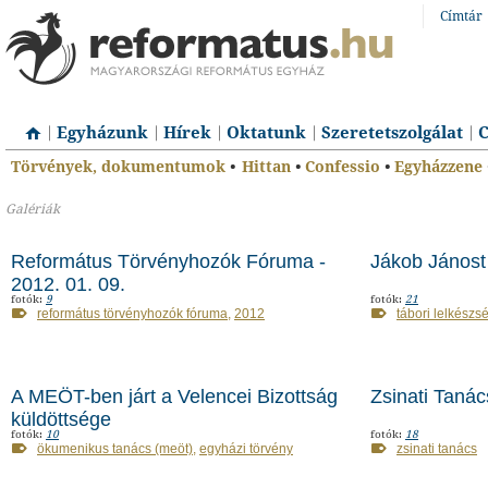
Címtár
Egyházunk
Hírek
Oktatunk
Szeretetszolgálat
C
Törvények, dokumentumok
•
Hittan
•
Confessio
•
Egyházzene
Galériák
Református Törvényhozók Fóruma -
Jákob Jánost
2012. 01. 09.
fotók:
9
fotók:
21
református törvényhozók fóruma
,
2012
tábori lelkészs
A MEÖT-ben járt a Velencei Bizottság
Zsinati Tanác
küldöttsége
fotók:
10
fotók:
18
ökumenikus tanács (meöt)
,
egyházi törvény
zsinati tanács