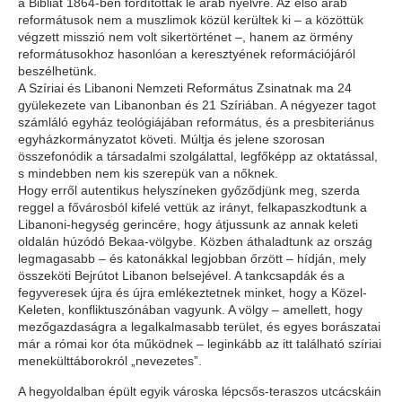
a Bibliát 1864-ben fordították le arab nyelvre. Az első arab
reformátusok nem a muszlimok közül kerültek ki – a közöttük
végzett misszió nem volt sikertörténet –, hanem az örmény
reformátusokhoz hasonlóan a keresztyének reformációjáról
beszélhetünk.
A Szíriai és Libanoni Nemzeti Református Zsinatnak ma 24
gyülekezete van Libanonban és 21 Szíriában. A négyezer tagot
számláló egyház teológiájában református, és a presbiteriánus
egyházkormányzatot követi. Múltja és jelene szorosan
összefonódik a társadalmi szolgálattal, legfőképp az oktatással,
s mindebben nem kis szerepük van a nőknek.
Hogy erről autentikus helyszíneken győződjünk meg, szerda
reggel a fővárosból kifelé vettük az irányt, felkapaszkodtunk a
Libanoni-hegység gerincére, hogy átjussunk az annak keleti
oldalán húzódó Bekaa-völgybe. Közben áthaladtunk az ország
legmagasabb – és katonákkal legjobban őrzött – hídján, mely
összeköti Bejrútot Libanon belsejével. A tankcsapdák és a
fegyveresek újra és újra emlékeztetnek minket, hogy a Közel-
Keleten, konfliktuszónában vagyunk. A völgy – amellett, hogy
mezőgazdaságra a legalkalmasabb terület, és egyes borászatai
már a római kor óta működnek – leginkább az itt található szíriai
menekülttáborokról „nevezetes”.
A hegyoldalban épült egyik városka lépcsős-teraszos utcácskáin