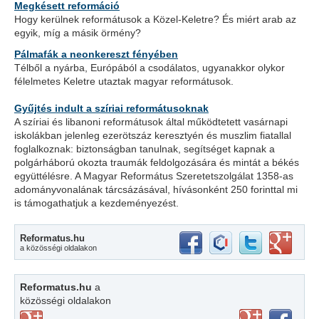
Megkésett reformáció
Hogy kerülnek reformátusok a Közel-Keletre? És miért arab az
egyik, míg a másik örmény?
Pálmafák a neonkereszt fényében
Télből a nyárba, Európából a csodálatos, ugyanakkor olykor
félelmetes Keletre utaztak magyar reformátusok.
Gyűjtés indult a szíriai reformátusoknak
A szíriai és libanoni reformátusok által működtetett vasárnapi
iskolákban jelenleg ezerötszáz keresztyén és muszlim fiatallal
foglalkoznak: biztonságban tanulnak, segítséget kapnak a
polgárháború okozta traumák feldolgozására és mintát a békés
együttélésre. A Magyar Református Szeretetszolgálat 1358-as
adományvonalának tárcsázásával, hívásonként 250 forinttal mi
is támogathatjuk a kezdeményezést.
Reformatus.hu
a közösségi oldalakon
Reformatus.hu
a
közösségi oldalakon