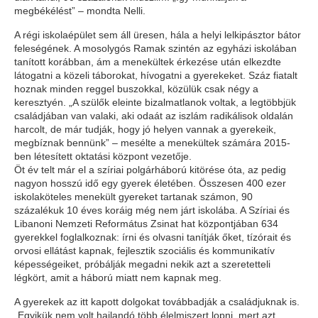
megbékélést” – mondta Nelli.
A régi iskolaépület sem áll üresen, hála a helyi lelkipásztor bátor
feleségének. A mosolygós Ramak szintén az egyházi iskolában
tanított korábban, ám a menekültek érkezése után elkezdte
látogatni a közeli táborokat, hívogatni a gyerekeket. Száz fiatalt
hoznak minden reggel buszokkal, közülük csak négy a
keresztyén. „A szülők eleinte bizalmatlanok voltak, a legtöbbjük
családjában van valaki, aki odaát az iszlám radikálisok oldalán
harcolt, de már tudják, hogy jó helyen vannak a gyerekeik,
megbíznak bennünk” – mesélte a menekültek számára 2015-
ben létesített oktatási központ vezetője.
Öt év telt már el a szíriai polgárháború kitörése óta, az pedig
nagyon hosszú idő egy gyerek életében. Összesen 400 ezer
iskolaköteles menekült gyereket tartanak számon, 90
százalékuk 10 éves koráig még nem járt iskolába. A Szíriai és
Libanoni Nemzeti Református Zsinat hat központjában 634
gyerekkel foglalkoznak: írni és olvasni tanítják őket, tízórait és
orvosi ellátást kapnak, fejlesztik szociális és kommunikatív
képességeiket, próbálják megadni nekik azt a szeretetteli
légkört, amit a háború miatt nem kapnak meg.
A gyerekek az itt kapott dolgokat továbbadják a családjuknak is.
„Egyikük nem volt hajlandó több élelmiszert lopni, mert azt