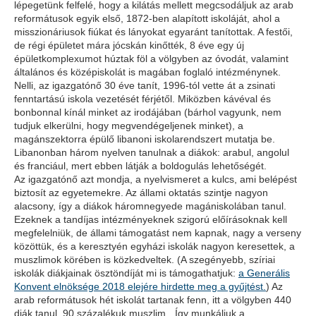
lépegetünk felfelé, hogy a kilátás mellett megcsodáljuk az arab
reformátusok egyik első, 1872-ben alapított iskoláját, ahol a
misszionáriusok fiúkat és lányokat egyaránt tanítottak. A festői,
de régi épületet mára jócskán kinőtték, 8 éve egy új
épületkomplexumot húztak föl a völgyben az óvodát, valamint
általános és középiskolát is magában foglaló intézménynek.
Nelli, az igazgatónő 30 éve tanít, 1996-tól vette át a zsinati
fenntartású iskola vezetését férjétől. Miközben kávéval és
bonbonnal kínál minket az irodájában (bárhol vagyunk, nem
tudjuk elkerülni, hogy megvendégeljenek minket), a
magánszektorra épülő libanoni iskolarendszert mutatja be.
Libanonban három nyelven tanulnak a diákok: arabul, angolul
és franciául, mert ebben látják a boldogulás lehetőségét.
Az igazgatónő azt mondja, a nyelvismeret a kulcs, ami belépést
biztosít az egyetemekre. Az állami oktatás szintje nagyon
alacsony, így a diákok háromnegyede magániskolában tanul.
Ezeknek a tandíjas intézményeknek szigorú előírásoknak kell
megfelelniük, de állami támogatást nem kapnak, nagy a verseny
közöttük, és a keresztyén egyházi iskolák nagyon keresettek, a
muszlimok körében is közkedveltek. (A szegényebb, szíriai
iskolák diákjainak ösztöndíját mi is támogathatjuk:
a Generális
Konvent elnöksége 2018 elejére hirdette meg a gyűjtést.
) Az
arab reformátusok hét iskolát tartanak fenn, itt a völgyben 440
diák tanul, 90 százalékuk muszlim. „Így munkáljuk a