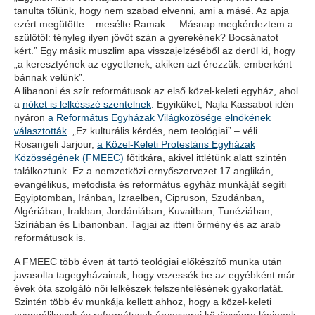
tanulta tőlünk, hogy nem szabad elvenni, ami a másé. Az apja
ezért megütötte – mesélte Ramak. – Másnap megkérdeztem a
szülőtől: tényleg ilyen jövőt szán a gyerekének? Bocsánatot
kért.” Egy másik muszlim apa visszajelzéséből az derül ki, hogy
„a keresztyének az egyetlenek, akiken azt érezzük: emberként
bánnak velünk”.
A libanoni és szír reformátusok az első közel-keleti egyház, ahol
a
nőket is lelkésszé szentelnek
. Egyiküket, Najla Kassabot idén
nyáron
a Református Egyházak Világközösége elnökének
választották
. „Ez kulturális kérdés, nem teológiai” – véli
Rosangeli Jarjour,
a Közel-Keleti Protestáns Egyházak
Közösségének (FMEEC)
főtitkára, akivel ittlétünk alatt szintén
találkoztunk. Ez a nemzetközi ernyőszervezet 17 anglikán,
evangélikus, metodista és református egyház munkáját segíti
Egyiptomban, Iránban, Izraelben, Cipruson, Szudánban,
Algériában, Irakban, Jordániában, Kuvaitban, Tunéziában,
Szíriában és Libanonban. Tagjai az itteni örmény és az arab
reformátusok is.
A FMEEC több éven át tartó teológiai előkészítő munka után
javasolta tagegyházainak, hogy vezessék be az egyébként már
évek óta szolgáló női lelkészek felszentelésének gyakorlatát.
Szintén több év munkája kellett ahhoz, hogy a közel-keleti