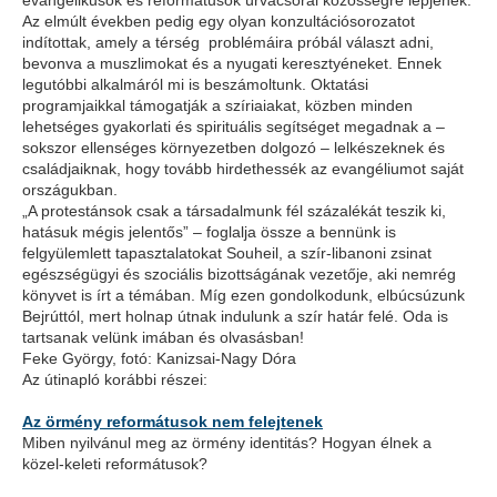
evangélikusok és reformátusok úrvacsorai közösségre lépjenek.
Az elmúlt években pedig egy olyan konzultációsorozatot
indítottak, amely a térség problémáira próbál választ adni,
bevonva a muszlimokat és a nyugati keresztyéneket. Ennek
legutóbbi alkalmáról mi is beszámoltunk. Oktatási
programjaikkal támogatják a szíriaiakat, közben minden
lehetséges gyakorlati és spirituális segítséget megadnak a –
sokszor ellenséges környezetben dolgozó – lelkészeknek és
családjaiknak, hogy tovább hirdethessék az evangéliumot saját
országukban.
„A protestánsok csak a társadalmunk fél százalékát teszik ki,
hatásuk mégis jelentős” – foglalja össze a bennünk is
felgyülemlett tapasztalatokat Souheil, a szír-libanoni zsinat
egészségügyi és szociális bizottságának vezetője, aki nemrég
könyvet is írt a témában. Míg ezen gondolkodunk, elbúcsúzunk
Bejrúttól, mert holnap útnak indulunk a szír határ felé. Oda is
tartsanak velünk imában és olvasásban!
Feke György, fotó: Kanizsai-Nagy Dóra
Az útinapló korábbi részei:
Az örmény reformátusok nem felejtenek
Miben nyilvánul meg az örmény identitás? Hogyan élnek a
közel-keleti reformátusok?