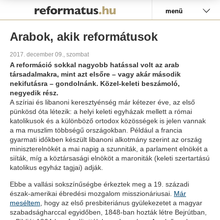
Pályázat
menü
Arabok, akik reformátusok
2017. december 09., szombat
A reformáció sokkal nagyobb hatással volt az arab
társadalmakra, mint azt elsőre – vagy akár második
nekifutásra – gondolnánk. Közel-keleti beszámoló,
negyedik rész.
A szíriai és libanoni keresztyénség már kétezer éve, az első
pünkösd óta létezik: a helyi keleti egyházak mellett a római
katolikusok és a különböző ortodox közösségek is jelen vannak
a ma muszlim többségű országokban. Például a francia
gyarmati időkben készült libanoni alkotmány szerint az ország
miniszterelnökét a mai napig a szunniták, a parlament elnökét a
siíták, míg a köztársasági elnököt a maroniták (keleti szertartású
katolikus egyház tagjai) adják.
Ebbe a vallási sokszínűségbe érkeztek meg a 19. századi
észak-amerikai ébredési mozgalom misszionáriusai.
Már
meséltem
, hogy az első presbiteriánus gyülekezetet a magyar
szabadságharccal egyidőben, 1848-ban hozták létre Bejrútban,