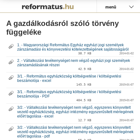
Pályázat
menü
A gazdálkodásról szóló törvény
függeléke
1. - Magyarországi Református Egyház egyházi jogi személyek
zárszámadási és könyvvezetési kötelezettségének sajátosságáról
38.7 KB
2014-01-02
2. - Vállalkozási tevékenységet nem végző egyházi jogi személyek
zárszamádásának részei
42.9 KB
2014-01-02
3/1. - Református egyházközség költségvetése / költségvetési
beszámolója - excel
145.5 KB
2019-01-07
3/1. - Református egyházközség költségvetése / költségvetési
beszámolója - PDF
404.5 KB
2019-01-07
3/2. - Vállalkozási tevékenységet nem végző, egyszeres könyvvitelt
vezető egyházközség, egyházi intézmény egyszerűsített mérlegének
előírt tagolása - excel
12.7 KB
2014-01-07
3/2. - Vállalkozási tevékenységet nem végző, egyszeres könyvvitelt
vezető egyházközség, egyházi intézmény egyszerűsített mérlegének
előírt tagolása - pdf