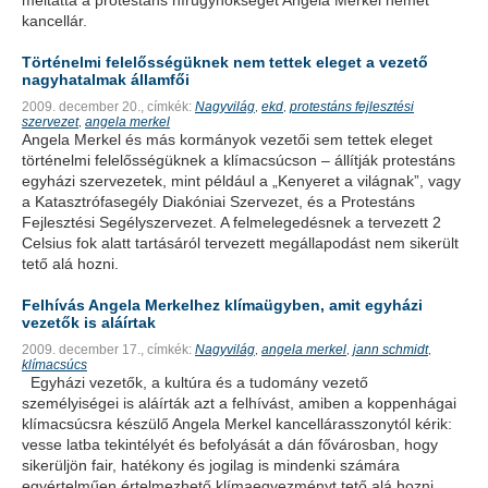
méltatta a protestáns hírügynökséget Angela Merkel német
kancellár.
Történelmi felelősségüknek nem tettek eleget a vezető
nagyhatalmak államfői
2009. december 20.,
címkék:
Nagyvilág
ekd
protestáns fejlesztési
,
,
szervezet
angela merkel
,
Angela Merkel és más kormányok vezetői sem tettek eleget
történelmi felelősségüknek a klímacsúcson – állítják protestáns
egyházi szervezetek, mint például a „Kenyeret a világnak”, vagy
a Katasztrófasegély Diakóniai Szervezet, és a Protestáns
Fejlesztési Segélyszervezet. A felmelegedésnek a tervezett 2
Celsius fok alatt tartásáról tervezett megállapodást nem sikerült
tető alá hozni.
Felhívás Angela Merkelhez klímaügyben, amit egyházi
vezetők is aláírtak
2009. december 17.,
címkék:
Nagyvilág
angela merkel
jann schmidt
,
,
,
klímacsúcs
Egyházi vezetők, a kultúra és a tudomány vezető
személyiségei is aláírták azt a felhívást, amiben a koppenhágai
klímacsúcsra készülő Angela Merkel kancellárasszonytól kérik:
vesse latba tekintélyét és befolyását a dán fővárosban, hogy
sikerüljön fair, hatékony és jogilag is mindenki számára
egyértelműen értelmezhető klímaegyezményt tető alá hozni.