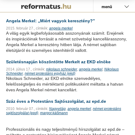
Pályázat
menü
Angela Merkel: „Miért vagyok keresztény?”
2015. február 27.,
címkék:
angela merkel
A világ egyik legbefolyásosabb asszonyának számít. Erejének
és inspirációinak forrását a német szövetségi kancellárasszony,
Angela Merkel a keresztény hitben látja. A német sajtóban
életútjáról és személyes istenhitéről vallott.
Születésnapján köszöntötte Merkelt az EKD elnöke
2014. július 17.,
címkék:
nikolaus schneider
angela merkel
Nikolaus
,
,
Schneider
német protestáns egyház (ekd)
,
Nikolaus Schneider, az EKD elnöke szenvedélyes,
felelősségteljes és mértéktartó politikusként méltatta a hatvan
éves Angela Merkel német kancellárt.
Száz éves a Protestáns Sajtószolgálat, az epd.de
2010. február 07.,
címkék:
Nagyvilág
angela merkel
német protestáns
,
,
sajtószolgálat (epd)
margot käßmann
,
Professzionális és nagy teljesítményű hírszolgálat az epd.de –