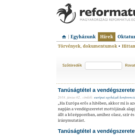
Egyházunk
Hírek
Oktatu
Törvények, dokumentumok
•
Hitta
Szótöredék
Rova
Tanúságtétel a vendégszeret
2018. június 02.,
címkék:
európai egyházak konferenciá
„Ha Európa erős a hitében, akkor mi is az
napján a vendégszeretet mottójának alap
állt a középpontban, amihez olasz, szír é
iránymutatást.
Tanúságtétel a vendégszeret