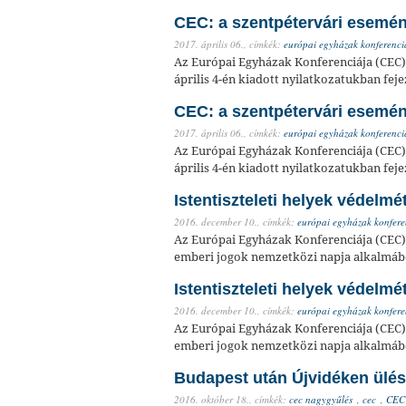
CEC: a szentpétervári esemén
2017. április 06.,
címkék:
európai egyházak konferenci
Az Európai Egyházak Konferenciája (CEC) 
április 4-én kiadott nyilatkozatukban feje
CEC: a szentpétervári esemén
2017. április 06.,
címkék:
európai egyházak konferenci
Az Európai Egyházak Konferenciája (CEC) 
április 4-én kiadott nyilatkozatukban feje
Istentiszteleti helyek védelmé
2016. december 10.,
címkék:
európai egyházak konfere
Az Európai Egyházak Konferenciája (CEC) 
emberi jogok nemzetközi napja alkalmáb
Istentiszteleti helyek védelmé
2016. december 10.,
címkék:
európai egyházak konfere
Az Európai Egyházak Konferenciája (CEC) 
emberi jogok nemzetközi napja alkalmáb
Budapest után Újvidéken ülé
2016. október 18.,
címkék:
cec nagygyűlés
,
cec
,
CEC