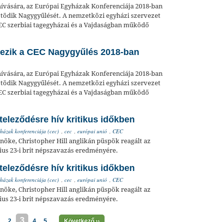
vására, az Európai Egyházak Konferenciája 2018-ban
nötödik Nagygyűlését. A nemzetközi egyházi szervezet
EC szerbiai tagegyházai és a Vajdaságban működő
sezik a CEC Nagygyűlés 2018-ban
vására, az Európai Egyházak Konferenciája 2018-ban
nötödik Nagygyűlését. A nemzetközi egyházi szervezet
EC szerbiai tagegyházai és a Vajdaságban működő
teleződésre hív kritikus időkben
házak konferenciája (cec)
,
cec
,
európai unió
,
CEC
öke, Christopher Hill anglikán püspök reagált az
nius 23-i brit népszavazás eredményére.
teleződésre hív kritikus időkben
házak konferenciája (cec)
,
cec
,
európai unió
,
CEC
öke, Christopher Hill anglikán püspök reagált az
nius 23-i brit népszavazás eredményére.
3
1
2
4
5
Következő ››