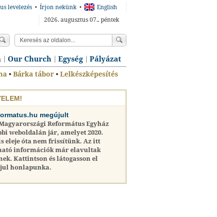
us levelezés
•
Írjon nekünk
•
English
2026. augusztus 07., péntek
n
Our Church
Egység
Pályázat
ma
•
Bárka tábor
•
Lelkészképesítés
YELEM!
formatus.hu megújult
 Magyarországi Református Egyház
bi weboldalán jár, amelyet 2020.
is eleje óta nem frissítünk. Az itt
ható információk már elavultak
nek. Kattintson és látogasson el
jul honlapunka.