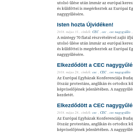
utolsó ülése után immár az európai kere
és küldöttei is megérkeztek az Európai E
nagygyűlésére.
Isten hozta Újvidéken!
2018. május 31.,
címkék:
CEC
,
cec
,
cec nagygyűlés
A mintegy 70 fiatal részvételével zajló if
utolsó ülése után immár az európai kere
és küldöttei is megérkeztek az Európai E
nagygyűlésére.
Elkezdődött a CEC nagygyűlé
2018. május 28.,
címkék:
cec
,
CEC
,
cec nagygyűlés
Az Európai Egyházak Konferenciája Budap
ötszáz protestáns, anglikán és ortodox 
képviselőjének jelenlétében. A nagygyűlés
kezdetét.
Elkezdődött a CEC nagygyűlé
2018. május 28.,
címkék:
cec
,
CEC
,
cec nagygyűlés
Az Európai Egyházak Konferenciája Budap
ötszáz protestáns, anglikán és ortodox 
képviselőjének jelenlétében. A nagygyűlés