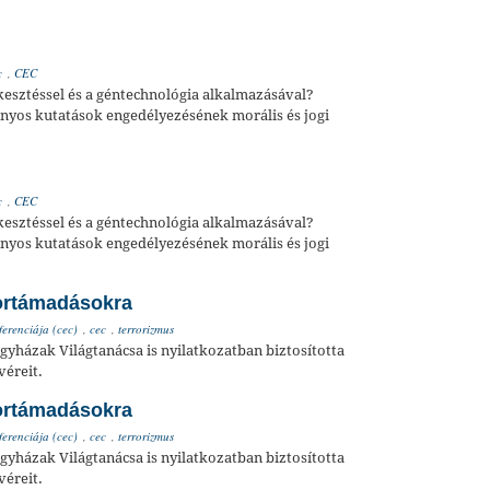
c
,
CEC
kesztéssel és a géntechnológia alkalmazásával?
nyos kutatások engedélyezésének morális és jogi
c
,
CEC
kesztéssel és a géntechnológia alkalmazásával?
nyos kutatások engedélyezésének morális és jogi
rortámadásokra
erenciája (cec)
,
cec
,
terrorizmus
gyházak Világtanácsa is nyilatkozatban biztosította
véreit.
rortámadásokra
erenciája (cec)
,
cec
,
terrorizmus
gyházak Világtanácsa is nyilatkozatban biztosította
véreit.