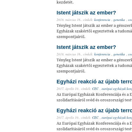
kezdetét.
Istent játszik az ember?
2018. március 16.,
címkék:
konferencia
,
genetika
,
ce
Tényleg Istent játszik az ember a génszer
Egyházak szakértői egyeztettek a tudomá
szempontjairól.
Istent játszik az ember?
2018. március 16.,
címkék:
konferencia
,
genetika
,
ce
Tényleg Istent játszik az ember a génszer
Egyházak szakértői egyeztettek a tudomá
szempontjairól.
Egyházi reakció az újabb ter
2017. április 10.,
címkék:
CEC
,
európai egyházak konf
Az Európai Egyházak Konferenciája és a E
szolidaritásáról svéd és oroszországi test
Egyházi reakció az újabb ter
2017. április 10.,
címkék:
CEC
,
európai egyházak konf
Az Európai Egyházak Konferenciája és a E
szolidaritásáról svéd és oroszországi test