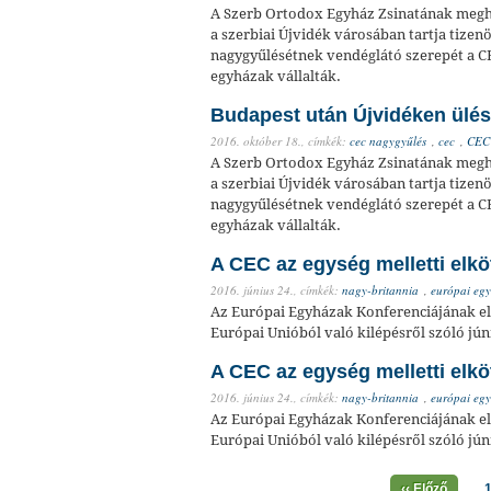
A Szerb Ortodox Egyház Zsinatának meghí
a szerbiai Újvidék városában tartja tize
nagygyűlésétnek vendéglátó szerepét a C
egyházak vállalták.
Budapest után Újvidéken ülé
2016. október 18.,
címkék:
cec nagygyűlés
,
cec
,
CEC
A Szerb Ortodox Egyház Zsinatának meghí
a szerbiai Újvidék városában tartja tize
nagygyűlésétnek vendéglátó szerepét a C
egyházak vállalták.
A CEC az egység melletti elkö
2016. június 24.,
címkék:
nagy-britannia
,
európai egy
Az Európai Egyházak Konferenciájának eln
Európai Unióból való kilépésről szóló jú
A CEC az egység melletti elkö
2016. június 24.,
címkék:
nagy-britannia
,
európai egy
Az Európai Egyházak Konferenciájának eln
Európai Unióból való kilépésről szóló jú
‹‹ Előző