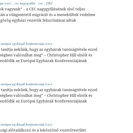
ja (cec)
,
cec nagygyűlés
,
cec
,
CEC
ok vagyunk” – a CEC nagygyűlésének első teljes
ján a világméretű migráció és a menekültek védelme
s görög egyházi vezetők felszólalásai adtak
,
európai egyházak konferenciája (cec)
tanítja nekünk, hogy az egyházak tanúságtétele ezzel
égben valósulhat meg” – Christopher Hill elnök és
kezdődik az Európai Egyházak Konferenciájának
,
európai egyházak konferenciája (cec)
tanítja nekünk, hogy az egyházak tanúságtétele ezzel
égben valósulhat meg” – Christopher Hill elnök és
kezdődik az Európai Egyházak Konferenciájának
,
európai egyházak konferenciája (cec)
júsági előtalálkozó és a leköszönő vezetőtestület