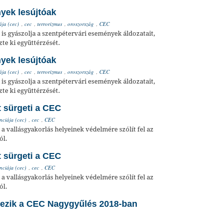
yek lesújtóak
ája (cec)
,
cec
,
terrorizmus
,
oroszország
,
CEC
is gyászolja a szentpétervári események áldozatait,
zte ki együttérzését.
yek lesújtóak
ája (cec)
,
cec
,
terrorizmus
,
oroszország
,
CEC
is gyászolja a szentpétervári események áldozatait,
zte ki együttérzését.
t sürgeti a CEC
nciája (cec)
,
cec
,
CEC
a vallásgyakorlás helyeinek védelmére szólít fel az
ól.
t sürgeti a CEC
nciája (cec)
,
cec
,
CEC
a vallásgyakorlás helyeinek védelmére szólít fel az
ól.
sezik a CEC Nagygyűlés 2018-ban