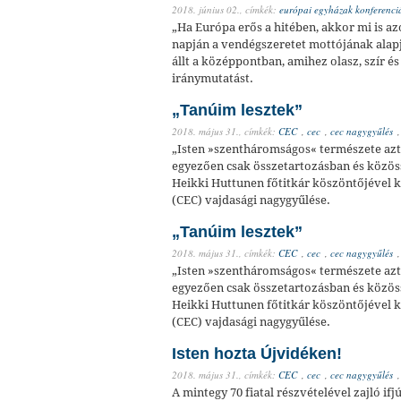
2018. június 02.,
címkék:
európai egyházak konferenciá
„Ha Európa erős a hitében, akkor mi is az
napján a vendégszeretet mottójának alap
állt a középpontban, amihez olasz, szír é
iránymutatást.
„Tanúim lesztek”
2018. május 31.,
címkék:
CEC
,
cec
,
cec nagygyűlés
„Isten »szentháromságos« természete azt 
egyezően csak összetartozásban és közöss
Heikki Huttunen főtitkár köszöntőjével 
(CEC) vajdasági nagygyűlése.
„Tanúim lesztek”
2018. május 31.,
címkék:
CEC
,
cec
,
cec nagygyűlés
„Isten »szentháromságos« természete azt 
egyezően csak összetartozásban és közöss
Heikki Huttunen főtitkár köszöntőjével 
(CEC) vajdasági nagygyűlése.
Isten hozta Újvidéken!
2018. május 31.,
címkék:
CEC
,
cec
,
cec nagygyűlés
A mintegy 70 fiatal részvételével zajló if