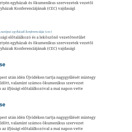
sztyén egyházak és ökumenikus szervezetek vezetői
gyházak Konferenciájának (CEC) vajdasági
,
európai egyházak konferenciája (cec)
júsági előtalálkozó és a leköszönő vezetőtestület
sztyén egyházak és ökumenikus szervezetek vezetői
gyházak Konferenciájának (CEC) vajdasági
se
est után idén Újvidéken tartja nagygyűlését mintegy
küldött, valamint számos ökumenikus szervezet
 az ifjúsági előtalálkozóval a mai napon vette
se
est után idén Újvidéken tartja nagygyűlését mintegy
küldött, valamint számos ökumenikus szervezet
 az ifjúsági előtalálkozóval a mai napon vette