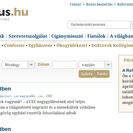
Címtár
•
Közös beszerzés
•
Reformát
nk
Szeretetszolgálat
Cigánymisszió
Fiatalok
A világba
n
•
Confessio
•
Egyházzene
•
Ökogyülekezet
•
Doktorok Kollégiu
FIG
t
Dátum
A Re
Szűrés
Törlés
Ön a
koráb
ápril
etben
talál
ja (cec)
,
cec nagygyűlés
,
cec
,
CEC
lehet
ok vagyunk” – a CEC nagygyűlésének első teljes
megú
ján a világméretű migráció és a menekültek védelme
s görög egyházi vezetők felszólalásai adtak
etben