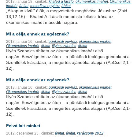
2013. január 18.,
címkék:
khaled a lászló
ökumenikus imahét
Ökumenikus
,
,
imahét
áhitat
metodista egyház
áhítat
,
,
,
„A kapun kívül" élők, a megvetettek meghívása Jézushoz (Zsid
13,12-16) – Khaled A. László metodista lelkész írása az
ökumenikus imahét második napjára.
Mi a célja ennek az egésznek?
2013. január 16.,
címkék:
pünkösdi egyház
ökumenikus imahét
,
,
Ökumenikus imahét
áhitat
illyés szabolcs
áhítat
,
,
,
Illyés Szabolcs áhítata az ökumenikus imahét első
napján. Beszélgetés az úton – a pünkösdi teológus gondolatai a
Szentlélek kiáradása, a megértés ajándéka alapján (ApCsel 2,1-
12).
Mi a célja ennek az egésznek?
2013. január 16.,
címkék:
pünkösdi egyház
ökumenikus imahét
,
,
Ökumenikus imahét
áhitat
illyés szabolcs
áhítat
,
,
,
Illyés Szabolcs áhítata az ökumenikus imahét első
napján. Beszélgetés az úton – a pünkösdi teológus gondolatai a
Szentlélek kiáradása, a megértés ajándéka alapján (ApCsel 2,1-
12).
Felvállalt minket
2012. december 23.,
címkék:
áhitat
áhítat
karácsony 2012
,
,