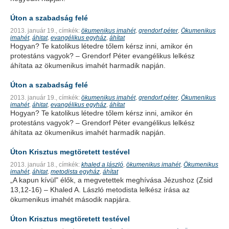
Úton a szabadság felé
2013. január 19.,
címkék:
ökumenikus imahét
grendorf péter
Ökumenikus
,
,
imahét
áhitat
evangélikus egyház
áhítat
,
,
,
Hogyan? Te katolikus létedre tőlem kérsz inni, amikor én
protestáns vagyok? – Grendorf Péter evangélikus lelkész
áhítata az ökumenikus imahét harmadik napján.
Úton a szabadság felé
2013. január 19.,
címkék:
ökumenikus imahét
grendorf péter
Ökumenikus
,
,
imahét
áhitat
evangélikus egyház
áhítat
,
,
,
Hogyan? Te katolikus létedre tőlem kérsz inni, amikor én
protestáns vagyok? – Grendorf Péter evangélikus lelkész
áhítata az ökumenikus imahét harmadik napján.
Úton Krisztus megtöretett testével
2013. január 18.,
címkék:
khaled a lászló
ökumenikus imahét
Ökumenikus
,
,
imahét
áhitat
metodista egyház
áhítat
,
,
,
„A kapun kívül" élők, a megvetettek meghívása Jézushoz (Zsid
13,12-16) – Khaled A. László metodista lelkész írása az
ökumenikus imahét második napjára.
Úton Krisztus megtöretett testével