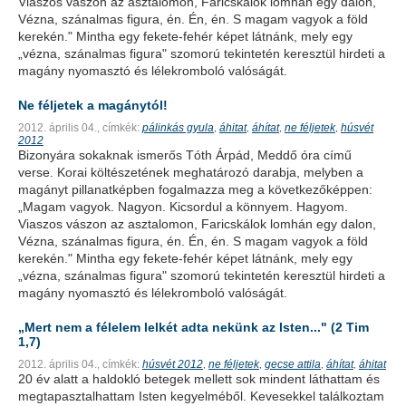
Viaszos vászon az asztalomon, Faricskálok lomhán egy dalon,
Vézna, szánalmas figura, én. Én, én. S magam vagyok a föld
kerekén." Mintha egy fekete-fehér képet látnánk, mely egy
„vézna, szánalmas figura" szomorú tekintetén keresztül hirdeti a
magány nyomasztó és lélekromboló valóságát.
Ne féljetek a magánytól!
2012. április 04.,
címkék:
pálinkás gyula
áhitat
áhítat
ne féljetek
húsvét
,
,
,
,
2012
Bizonyára sokaknak ismerős Tóth Árpád, Meddő óra című
verse. Korai költészetének meghatározó darabja, melyben a
magányt pillanatképben fogalmazza meg a következőképpen:
„Magam vagyok. Nagyon. Kicsordul a könnyem. Hagyom.
Viaszos vászon az asztalomon, Faricskálok lomhán egy dalon,
Vézna, szánalmas figura, én. Én, én. S magam vagyok a föld
kerekén." Mintha egy fekete-fehér képet látnánk, mely egy
„vézna, szánalmas figura" szomorú tekintetén keresztül hirdeti a
magány nyomasztó és lélekromboló valóságát.
„Mert nem a félelem lelkét adta nekünk az Isten..." (2 Tim
1,7)
2012. április 04.,
címkék:
húsvét 2012
ne féljetek
gecse attila
áhítat
áhitat
,
,
,
,
20 év alatt a haldokló betegek mellett sok mindent láthattam és
megtapasztalhattam Isten kegyelméből. Kevesekkel találkoztam