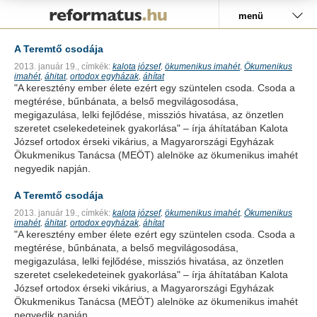
Pályázat
menü
A Teremtő csodája
2013. január 19.,
címkék:
kalota józsef
ökumenikus imahét
Ökumenikus
,
,
imahét
áhitat
ortodox egyházak
áhítat
,
,
,
"A keresztény ember élete ezért egy szüntelen csoda. Csoda a
megtérése, bűnbánata, a belső megvilágosodása,
megigazulása, lelki fejlődése, missziós hivatása, az önzetlen
szeretet cselekedeteinek gyakorlása" – írja áhítatában Kalota
József ortodox érseki vikárius, a Magyarországi Egyházak
Ökukmenikus Tanácsa (MEÖT) alelnöke az ökumenikus imahét
negyedik napján.
A Teremtő csodája
2013. január 19.,
címkék:
kalota józsef
ökumenikus imahét
Ökumenikus
,
,
imahét
áhitat
ortodox egyházak
áhítat
,
,
,
"A keresztény ember élete ezért egy szüntelen csoda. Csoda a
megtérése, bűnbánata, a belső megvilágosodása,
megigazulása, lelki fejlődése, missziós hivatása, az önzetlen
szeretet cselekedeteinek gyakorlása" – írja áhítatában Kalota
József ortodox érseki vikárius, a Magyarországi Egyházak
Ökukmenikus Tanácsa (MEÖT) alelnöke az ökumenikus imahét
negyedik napján.