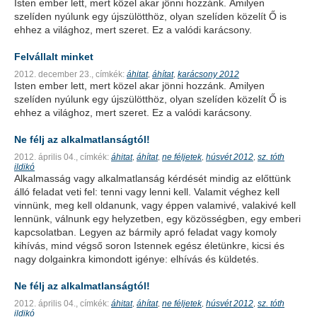
Isten ember lett, mert közel akar jönni hozzánk. Amilyen
szelíden nyúlunk egy újszülötthöz, olyan szelíden közelít Ő is
ehhez a világhoz, mert szeret. Ez a valódi karácsony.
Felvállalt minket
2012. december 23.,
címkék:
áhitat
áhítat
karácsony 2012
,
,
Isten ember lett, mert közel akar jönni hozzánk. Amilyen
szelíden nyúlunk egy újszülötthöz, olyan szelíden közelít Ő is
ehhez a világhoz, mert szeret. Ez a valódi karácsony.
Ne félj az alkalmatlanságtól!
2012. április 04.,
címkék:
áhitat
áhítat
ne féljetek
húsvét 2012
sz. tóth
,
,
,
,
ildikó
Alkalmasság vagy alkalmatlanság kérdését mindig az előttünk
álló feladat veti fel: tenni vagy lenni kell. Valamit véghez kell
vinnünk, meg kell oldanunk, vagy éppen valamivé, valakivé kell
lennünk, válnunk egy helyzetben, egy közösségben, egy emberi
kapcsolatban. Legyen az bármily apró feladat vagy komoly
kihívás, mind végső soron Istennek egész életünkre, kicsi és
nagy dolgainkra kimondott igénye: elhívás és küldetés.
Ne félj az alkalmatlanságtól!
2012. április 04.,
címkék:
áhitat
áhítat
ne féljetek
húsvét 2012
sz. tóth
,
,
,
,
ildikó