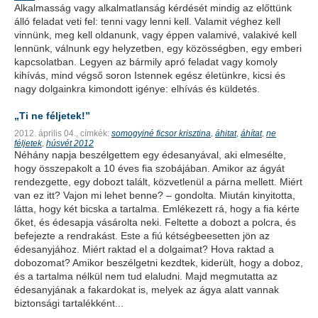
Alkalmasság vagy alkalmatlanság kérdését mindig az előttünk
álló feladat veti fel: tenni vagy lenni kell. Valamit véghez kell
vinnünk, meg kell oldanunk, vagy éppen valamivé, valakivé kell
lennünk, válnunk egy helyzetben, egy közösségben, egy emberi
kapcsolatban. Legyen az bármily apró feladat vagy komoly
kihívás, mind végső soron Istennek egész életünkre, kicsi és
nagy dolgainkra kimondott igénye: elhívás és küldetés.
„Ti ne féljetek!”
2012. április 04.,
címkék:
somogyiné ficsor krisztina
áhitat
áhítat
ne
,
,
,
féljetek
húsvét 2012
,
Néhány napja beszélgettem egy édesanyával, aki elmesélte,
hogy összepakolt a 10 éves fia szobájában. Amikor az ágyát
rendezgette, egy dobozt talált, közvetlenül a párna mellett. Miért
van ez itt? Vajon mi lehet benne? – gondolta. Miután kinyitotta,
látta, hogy két bicska a tartalma. Emlékezett rá, hogy a fia kérte
őket, és édesapja vásárolta neki. Feltette a dobozt a polcra, és
befejezte a rendrakást. Este a fiú kétségbeesetten jön az
édesanyjához. Miért raktad el a dolgaimat? Hova raktad a
dobozomat? Amikor beszélgetni kezdtek, kiderült, hogy a doboz,
és a tartalma nélkül nem tud elaludni. Majd megmutatta az
édesanyjának a fakardokat is, melyek az ágya alatt vannak
biztonsági tartalékként...