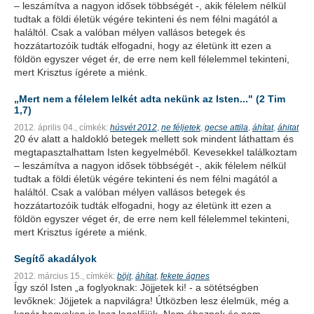
– leszámítva a nagyon idősek többségét -, akik félelem nélkül
tudtak a földi életük végére tekinteni és nem félni magától a
haláltól. Csak a valóban mélyen vallásos betegek és
hozzátartozóik tudták elfogadni, hogy az életünk itt ezen a
földön egyszer véget ér, de erre nem kell félelemmel tekinteni,
mert Krisztus ígérete a miénk.
„Mert nem a félelem lelkét adta nekünk az Isten..." (2 Tim
1,7)
2012. április 04.,
címkék:
húsvét 2012
ne féljetek
gecse attila
áhítat
áhitat
,
,
,
,
20 év alatt a haldokló betegek mellett sok mindent láthattam és
megtapasztalhattam Isten kegyelméből. Kevesekkel találkoztam
– leszámítva a nagyon idősek többségét -, akik félelem nélkül
tudtak a földi életük végére tekinteni és nem félni magától a
haláltól. Csak a valóban mélyen vallásos betegek és
hozzátartozóik tudták elfogadni, hogy az életünk itt ezen a
földön egyszer véget ér, de erre nem kell félelemmel tekinteni,
mert Krisztus ígérete a miénk.
Segítő akadályok
2012. március 15.,
címkék:
böjt
áhítat
fekete ágnes
,
,
Így szól Isten „
a foglyoknak: Jöjjetek ki! - a sötétségben
levőknek: Jöjjetek a napvilágra! Útközben lesz élelmük, még a