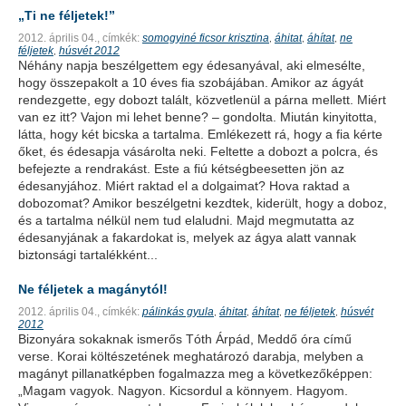
„Ti ne féljetek!”
2012. április 04.,
címkék:
somogyiné ficsor krisztina
áhitat
áhítat
ne
,
,
,
féljetek
húsvét 2012
,
Néhány napja beszélgettem egy édesanyával, aki elmesélte,
hogy összepakolt a 10 éves fia szobájában. Amikor az ágyát
rendezgette, egy dobozt talált, közvetlenül a párna mellett. Miért
van ez itt? Vajon mi lehet benne? – gondolta. Miután kinyitotta,
látta, hogy két bicska a tartalma. Emlékezett rá, hogy a fia kérte
őket, és édesapja vásárolta neki. Feltette a dobozt a polcra, és
befejezte a rendrakást. Este a fiú kétségbeesetten jön az
édesanyjához. Miért raktad el a dolgaimat? Hova raktad a
dobozomat? Amikor beszélgetni kezdtek, kiderült, hogy a doboz,
és a tartalma nélkül nem tud elaludni. Majd megmutatta az
édesanyjának a fakardokat is, melyek az ágya alatt vannak
biztonsági tartalékként...
Ne féljetek a magánytól!
2012. április 04.,
címkék:
pálinkás gyula
áhitat
áhítat
ne féljetek
húsvét
,
,
,
,
2012
Bizonyára sokaknak ismerős Tóth Árpád, Meddő óra című
verse. Korai költészetének meghatározó darabja, melyben a
magányt pillanatképben fogalmazza meg a következőképpen:
„Magam vagyok. Nagyon. Kicsordul a könnyem. Hagyom.