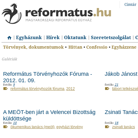
Címtár
Egyházunk
Hírek
Oktatunk
Szeretetszolgálat
C
Törvények, dokumentumok
•
Hittan
•
Confessio
•
Egyházzene
Galériák
Református Törvényhozók Fóruma -
Jákob Jánost
2012. 01. 09.
fotók:
9
fotók:
21
református törvényhozók fóruma
,
2012
tábori lelkészs
A MEÖT-ben járt a Velencei Bizottság
Zsinati Tanác
küldöttsége
fotók:
10
fotók:
18
ökumenikus tanács (meöt)
,
egyházi törvény
zsinati tanács