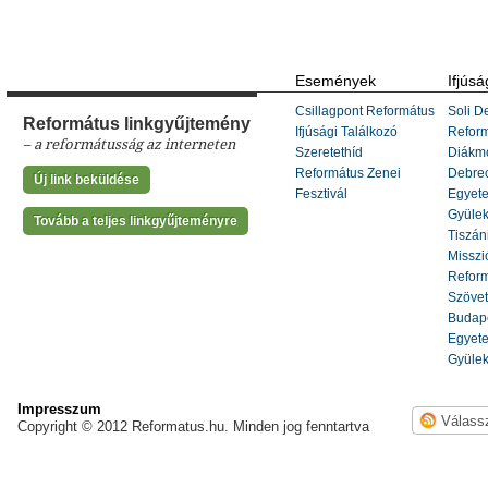
Események
Ifjúsá
Csillagpont Református
Soli De
Református linkgyűjtemény
Ifjúsági Találkozó
Refor
– a reformátusság az interneten
Szeretethíd
Diákm
Református Zenei
Debrec
Új link beküldése
Fesztivál
Egyete
Gyülek
Tovább a teljes linkgyűjteményre
Tiszáni
Misszi
Reform
Szöve
Budape
Egyete
Gyülek
Impresszum
Copyright © 2012 Reformatus.hu. Minden jog fenntartva