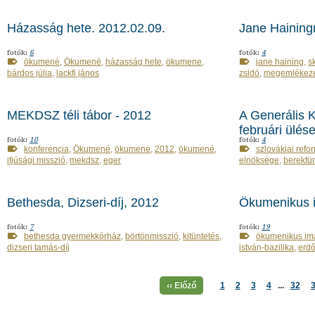
Házasság hete. 2012.02.09.
Jane Haining
fotók:
6
fotók:
4
ökumené
,
Ökumené
,
házasság hete
,
ökumene
,
jane haining
,
s
bárdos júlia
,
lackfi jános
zsidó
,
megemlékez
MEKDSZ téli tábor - 2012
A Generális 
februári ülés
fotók:
10
fotók:
4
konferencia
,
Ökumené
,
ökumene
,
2012
,
ökumené
,
szlovákiai refo
ifjúsági misszió
,
mekdsz
,
eger
elnöksége
,
berekfü
Bethesda, Dizseri-díj, 2012
Ökumenikus i
fotók:
7
fotók:
19
bethesda gyermekkórház
,
börtönmisszió
,
kitüntetés
,
ökumenikus im
dizseri tamás-díj
istván-bazilika
,
erdő
‹‹ Előző
1
2
3
4
...
32