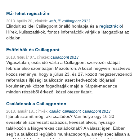
Már lehet regisztrálni
2013. április 20.,
címkék:
web
ifi
csillagpont 2013
,
,
Elindult az idei Csillagpont önálló honlapja és a
regisztráció
!
Hírek, kulisszatitkok, fontos információk várják a látogatókat az
oldalon.
Esőfelhők és Csillagpont
2013. február 07.,
címkék:
csillagpont 2013
Vigasztalan, esős idő várta a Csillagpont szervezői stábját
február első szombatján Mezőtúron. A közel negyven résztvevő
közös reménye, hogy a július 23. és 27. között megszervezendő
református ifjúsági találkozón azért kedvezőbb időjárási
körülmények között fogadhatják majd a Kárpát-medence
minden részéből érkező, közel ötezer fiatalt.
Családosok a Csillagponton
2013. január 18.,
címkék:
család
csillagpont
csillagpont 2013
,
,
Ifjúnak számít még, aki családos? Van helye egy 16-30
éveseknek szervezett sátrazós, keveset alvós, nyüzsgő
találkozón a kisgyerekes családoknak? A válasz: igen. Ebben
segít a találkozó legújabb munkacsoportja, amely speciálisan a