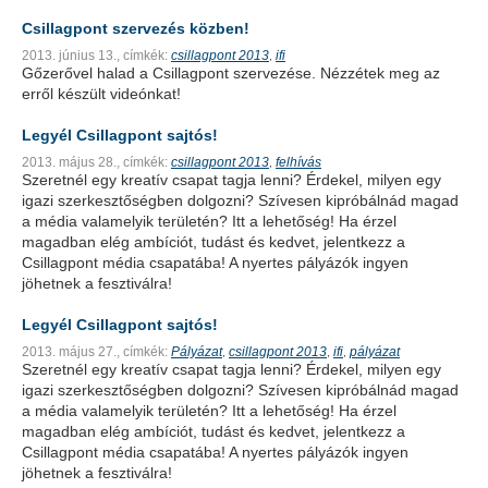
Csillagpont szervezés közben!
2013. június 13.,
címkék:
csillagpont 2013
ifi
,
Gőzerővel halad a Csillagpont szervezése. Nézzétek meg az
erről készült videónkat!
Legyél Csillagpont sajtós!
2013. május 28.,
címkék:
csillagpont 2013
felhívás
,
Szeretnél egy kreatív csapat tagja lenni? Érdekel, milyen egy
igazi szerkesztőségben dolgozni? Szívesen kipróbálnád magad
a média valamelyik területén? Itt a lehetőség! Ha érzel
magadban elég ambíciót, tudást és kedvet, jelentkezz a
Csillagpont média csapatába! A nyertes pályázók ingyen
jöhetnek a fesztiválra!
Legyél Csillagpont sajtós!
2013. május 27.,
címkék:
Pályázat
csillagpont 2013
ifi
pályázat
,
,
,
Szeretnél egy kreatív csapat tagja lenni? Érdekel, milyen egy
igazi szerkesztőségben dolgozni? Szívesen kipróbálnád magad
a média valamelyik területén? Itt a lehetőség! Ha érzel
magadban elég ambíciót, tudást és kedvet, jelentkezz a
Csillagpont média csapatába! A nyertes pályázók ingyen
jöhetnek a fesztiválra!