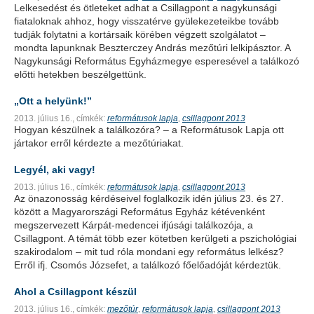
Lelkesedést és ötleteket adhat a Csillagpont a nagykunsági
fiataloknak ahhoz, hogy visszatérve gyülekezeteikbe tovább
tudják folytatni a kortársaik körében végzett szolgálatot –
mondta lapunknak Beszterczey András mezőtúri lelkipásztor. A
Nagykunsági Református Egyházmegye esperesével a találkozó
előtti hetekben beszélgettünk.
„Ott a helyünk!”
2013. július 16.,
címkék:
reformátusok lapja
csillagpont 2013
,
Hogyan készülnek a találkozóra? – a Reformátusok Lapja ott
jártakor erről kérdezte a mezőtúriakat.
Legyél, aki vagy!
2013. július 16.,
címkék:
reformátusok lapja
csillagpont 2013
,
Az önazonosság kérdéseivel foglalkozik idén július 23. és 27.
között a Magyarországi Református Egyház kétévenként
megszervezett Kárpát-medencei ifjúsági találkozója, a
Csillagpont. A témát több ezer kötetben kerülgeti a pszichológiai
szakirodalom – mit tud róla mondani egy református lelkész?
Erről ifj. Csomós Józsefet, a találkozó főelőadóját kérdeztük.
Ahol a Csillagpont készül
2013. július 16.,
címkék:
mezőtúr
reformátusok lapja
csillagpont 2013
,
,