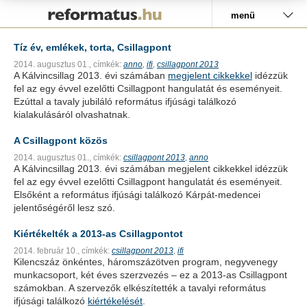
Pályázat
menü
Tíz év, emlékek, torta, Csillagpont
2014. augusztus 01.,
címkék:
anno
ifi
csillagpont 2013
,
,
A Kálvincsillag 2013. évi számában
megjelent cikkekkel
idézzük
fel az egy évvel ezelőtti Csillagpont hangulatát és eseményeit.
Ezúttal a tavaly jubiláló református ifjúsági találkozó
kialakulásáról olvashatnak.
A Csillagpont közös
2014. augusztus 01.,
címkék:
csillagpont 2013
anno
,
A Kálvincsillag 2013. évi számában megjelent cikkekkel idézzük
fel az egy évvel ezelőtti Csillagpont hangulatát és eseményeit.
Elsőként a református ifjúsági találkozó Kárpát-medencei
jelentőségéről lesz szó.
Kiértékelték a 2013-as Csillagpontot
2014. február 10.,
címkék:
csillagpont 2013
ifi
,
Kilencszáz önkéntes, háromszázötven program, negyvenegy
munkacsoport, két éves szerzvezés – ez a 2013-as Csillagpont
számokban. A szervezők elkészítették a tavalyi református
ifjúsági találkozó
kiértékelését
.