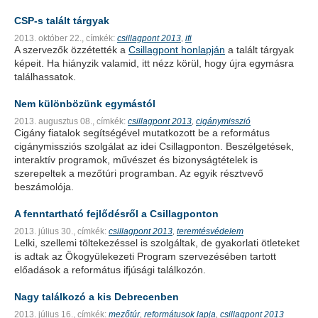
CSP-s talált tárgyak
2013. október 22.,
címkék:
csillagpont 2013
ifi
,
A szervezők özzétették a
Csillagpont honlapján
a talált tárgyak
képeit. Ha hiányzik valamid, itt nézz körül, hogy újra egymásra
találhassatok.
Nem különbözünk egymástól
2013. augusztus 08.,
címkék:
csillagpont 2013
cigánymisszió
,
Cigány fiatalok segítségével mutatkozott be a református
cigánymissziós szolgálat az idei Csillagponton. Beszélgetések,
interaktív programok, művészet és bizonyságtételek is
szerepeltek a mezőtúri programban. Az egyik résztvevő
beszámolója.
A fenntartható fejlődésről a Csillagponton
2013. július 30.,
címkék:
csillagpont 2013
teremtésvédelem
,
Lelki, szellemi töltekezéssel is szolgáltak, de gyakorlati ötleteket
is adtak az Ökogyülekezeti Program szervezésében tartott
előadások a református ifjúsági találkozón.
Nagy találkozó a kis Debrecenben
2013. július 16.,
címkék:
mezőtúr
reformátusok lapja
csillagpont 2013
,
,