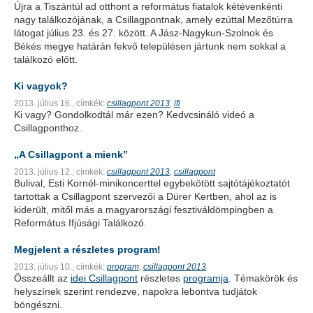
Újra a Tiszántúl ad otthont a református fiatalok kétévenkénti
nagy találkozójának, a Csillagpontnak, amely ezúttal Mezőtúrra
látogat július 23. és 27. között. A Jász-Nagykun-Szolnok és
Békés megye határán fekvő településen jártunk nem sokkal a
találkozó előtt.
Ki vagyok?
2013. július 16.,
címkék:
csillagpont 2013
ifi
,
Ki vagy? Gondolkodtál már ezen? Kedvcsináló videó a
Csillagponthoz.
„A Csillagpont a mienk”
2013. július 12.,
címkék:
csillagpont 2013
csillagpont
,
Bulival, Esti Kornél-minikoncerttel egybekötött sajtótájékoztatót
tartottak a Csillagpont szervezői a Dürer Kertben, ahol az is
kiderült, mitől más a magyarországi fesztiváldömpingben a
Református Ifjúsági Találkozó.
Megjelent a részletes program!
2013. július 10.,
címkék:
program
csillagpont 2013
,
Összeállt az
idei Csillagpont
részletes
programja
. Témakörök és
helyszínek szerint rendezve, napokra lebontva tudjátok
böngészni.