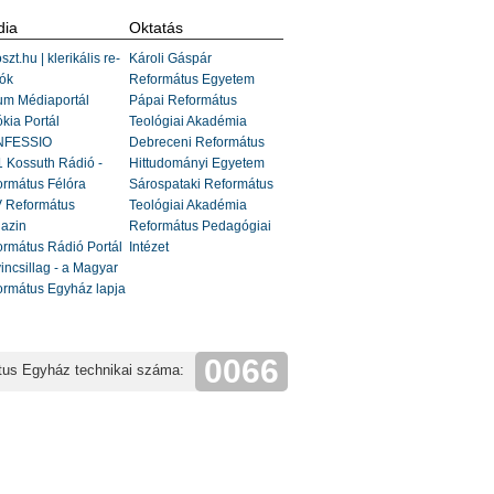
ia
Oktatás
szt.hu | klerikális re-
Károli Gáspár
ók
Református Egyetem
um Médiaportál
Pápai Református
kia Portál
Teológiai Akadémia
FESSIO
Debreceni Református
 Kossuth Rádió -
Hittudományi Egyetem
ormátus Félóra
Sárospataki Református
 Református
Teológiai Akadémia
azin
Református Pedagógiai
rmátus Rádió Portál
Intézet
incsillag - a Magyar
ormátus Egyház lapja
0066
tus Egyház technikai száma: