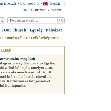
us levelezés
•
Írjon nekünk
•
English
2026. augusztus 07., péntek
n
Our Church
Egység
Pályázat
ma
•
Bárka tábor
•
Lelkészképesítés
YELEM!
formatus.hu megújult
 Magyarországi Református Egyház
bi weboldalán jár, amelyet 2020.
is eleje óta nem frissítünk. Az itt
ható információk már elavultak
nek. Kattintson és látogasson el
jul honlapunka.