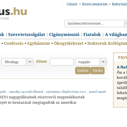
Címtár
•
Közös beszerzés
•
Reformát
nk
Szeretetszolgálat
Cigánymisszió
Fiatalok
A világba
n
•
Confessio
•
Egyházzene
•
Ökogyülekezet
•
Doktorok Kollégiu
FIG
t
Dátum
A Re
Szűrés
Törlés
Ön a
koráb
ápril
talál
pids
,
amerikai egyesült államok
,
református világközösség (rev)
,
grand rapids
lehet
(REV) nagygyűlésének résztvevői megemlékeztek
megú
ényét és beutazását megtagadták az amerikai