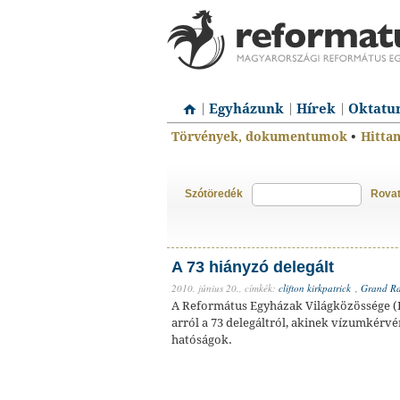
Egyházunk
Hírek
Oktatu
Törvények, dokumentumok
•
Hitta
Szótöredék
Rova
A 73 hiányzó delegált
2010. június 20.,
címkék:
clifton kirkpatrick
,
Grand Ra
A Református Egyházak Világközössége 
arról a 73 delegáltról, akinek vízumkérv
hatóságok.