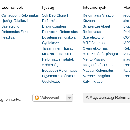
Események
Ifjúság
Intézmények
Méd
Csillagpont Református
Soli Deo Gloria |
Református Missziói
repo
Ifjúsági Találkozó
Református
Központ
akci
Szeretethíd
Diákmozgalom
Schweitzer Albert
Líci
Református Zenei
Debreceni Református
Református
Paró
Fesztivál
Egyetemi és Főiskolai
Szeretetotthon
CON
Gyülekezet
MRE Bethesda
MR1
Tiszáninneni Ifjúsági
Gyermekkórház
Ref
Misszió - TIREKIFI
MRE Kallódó Ifjúságot
MTV
Református Fiatalok
Mentő Misszió
mag
Szövetsége
Drogterápiás Otthon
Refo
Budapesti Református
Magyar Református
Kálv
Egyetemi és Főiskolai
Szeretetszolgálat
Ref
Gyülekezet
Kálvin Kiadó
A Magyarországi Reformá
g fenntartva