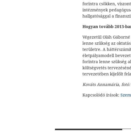
forintra csökken, viszont
intézmények pedagógusair
hallgatósággal a finanszí
Hogyan tovább 2013-ba
Végezetül Oláh Gáborné 
lenne szükség az oktatás
területre. A háttérszámí
életpályamodell bevezeté
forintra lenne szükség ah
költségvetés tervezéséné
tervezetében kijelölt fel
Kováts Annamária, fotó:
Kapcsolódó írások:
Szem