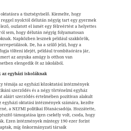
s oktatásra a tisztségviselő. Kiemelte, hogy
 reggel nyolctól délután négyig tart egy gyermek
ző, oszlatott el ismét egy félreértést a helyettes
rról sem, hogy délután négyig folyamatosan
oknak. Napközben lesznek például szakkörök,
rrepetálások. De, ha a szülő jelzi, hogy a
ogja tölteni idejét, például trombitaórára jár,
, mert az anyuka amúgy is otthon van
setben elengedik őt az iskolából.
 az egyházi iskoláknak
gy témája az egyházi közoktatási intézmények
atikáni szerződés és a négy történelmi egyház
 aláírt szerződés értelmében pozitívan alakult
az egyházi oktatási intézmények számára, kezdte
é, a NEFMI politikai főtanácsadója. Hozzátette,
gészítő támogatása igen csekély volt, csoda, hogy
lák. Ezen intézmények mintegy 190 ezer forint
kaptak, míg önkormányzati társaik