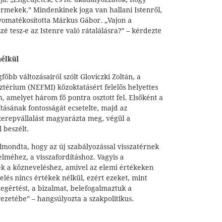
ermekek.” Mindenkinek joga van hallani Istenről,
nyomatékosította Márkus Gábor. „Vajon a
zé tesz-e az Istenre való rátalálásra?” – kérdezte
nélkül
főbb változásairól szólt Gloviczki Zoltán, a
ztérium (NEFMI) közoktatásért felelős helyettes
, amelyet három fő pontra osztott fel. Elsőként a
tásának fontosságát ecsetelte, majd az
szerepvállalást magyarázta meg, végül a
 beszélt.
elmondta, hogy az új szabályozással visszatérnek
elméhez, a visszafordításhoz. Vagyis a
ek a közneveléshez, amivel az elemi értékeken
lés nincs értékek nélkül, ezért ezeket, mint
megértést, a bizalmat, belefogalmaztuk a
ezetébe” – hangsúlyozta a szakpolitikus.