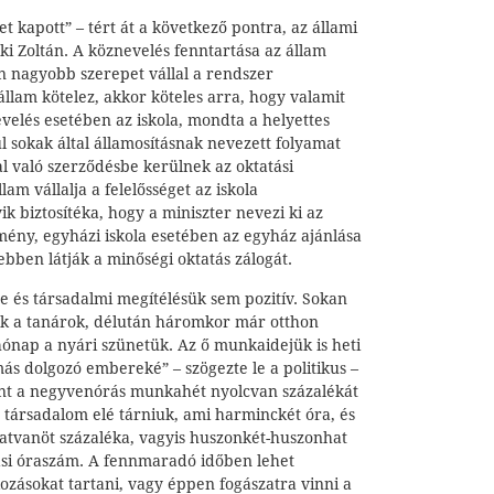
t kapott” – tért át a következő pontra, az állami
zki Zoltán. A köznevelés fenntartása az állam
en nagyobb szerepet vállal a rendszer
llam kötelez, akkor köteles arra, hogy valamit
nevelés esetében az iskola, mondta a helyettes
ül sokak által államosításnak nevezett folyamat
al való szerződésbe kerülnek az oktatási
lam vállalja a felelősséget az iskola
 biztosítéka, hogy a miniszter nevezi ki az
zmény, egyházi iskola esetében az egyház ajánlása
bben látják a minőségi oktatás zálogát.
 és társadalmi megítélésük sem pozitív. Sokan
nak a tanárok, délután háromkor már otthon
nap a nyári szünetük. Az ő munkaidejük is heti
s dolgozó embereké” – szögezte le a politikus –
int a negyvenórás munkahét nyolcvan százalékát
 társadalom elé tárniuk, ami harminckét óra, és
atvanöt százaléka, vagyis huszonkét-huszonhat
tási óraszám. A fennmaradó időben lehet
kozásokat tartani, vagy éppen fogászatra vinni a