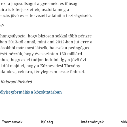
 ezt a jogosultságot a gyermek- és ifjúsági
a is kiterjesztették, osztotta meg a
rozás jövő évre tervezett adatait a tisztségviselő.
n?
hangsúlyozta, hogy biztosan sokkal több pénzre
ban 2013-tól annál, mint ami 2012-ben jut erre a
tásokból már most látszik, ha csak a pedagógus
sét nézzük, hogy éves szinten 160 milliárd
hoz, hogy az el tudjon indulni. Így a jövő évi
l dől majd el, hogy a Köznevelési Törvény
adatokra, célokra, ténylegesen lesz-e fedezet.
 Kalocsai Richárd
élyiségformálás a közoktatásban
Események
Ifjúság
Intézmények
Méd