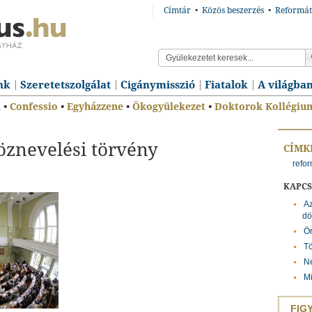
Címtár
•
Közös beszerzés
•
Reformát
nk
Szeretetszolgálat
Cigánymisszió
Fiatalok
A világba
n
•
Confessio
•
Egyházzene
•
Ökogyülekezet
•
Doktorok Kollégiu
öznevelési törvény
CÍMK
refor
KAPC
Az
dö
Ör
T
Ne
Mi
FIG