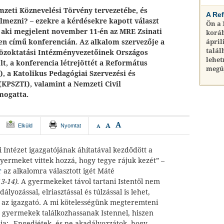
mzeti Köznevelési Törvény tervezetébe, és
A Re
elmezni? – ezekre a kérdésekre kapott választ
Ön a
 aki megjelent november 11-én az MRE Zsinati
koráb
n című konferencián. Az alkalom szervezője a
ápril
talál
özoktatási Intézményvezetőinek Országos
lehet
t, a konferencia létrejöttét a Református
megú
), a Katolikus Pedagógiai Szervezési és
(KPSZTI), valamint a Nemzeti Civil
mogatta.
A
A
Elküld
Nyomtat
A
 Intézet igazgatójának áhítatával kezdődött a
yermeket vittek hozzá, hogy tegye rájuk kezét” –
r
az alkalomra választott igét Máté
3-14)
. A gyermekeket távol tartani Istentől nem
ályozással, elriasztással és túlzással is lehet,
az igazgató. A mi kötelességünk megteremteni
a gyermekek találkozhassanak Istennel, hiszen
ja: „Engedjétek, és ne akadályozzátok, hogy