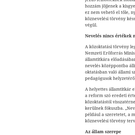
hozzám jöjjenek a kisgy
ez nem vehető el tőle, 
köznevelési törvény késs
végül.
Nevelés nincs értékek 
A közoktatási törvény leg
Nemzeti Erőforrás Minis
államtitkára előadásában
nevelés középpontba állí
oktatásban való állami 
pedagógusok helyzetéről
A helyettes államtitkár 
a reform szó eredeti ért
közoktatástól visszatérn
kerülnek fókuszba. „Neve
például a szeretetet, a 
köznevelési törvény terv
Az állam szerepe