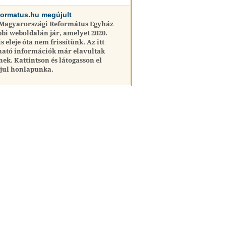
formatus.hu megújult
 Magyarországi Református Egyház
bi weboldalán jár, amelyet 2020.
is eleje óta nem frissítünk. Az itt
ható információk már elavultak
nek. Kattintson és látogasson el
jul honlapunka.