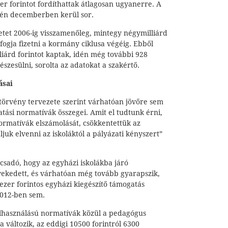
r forintot fordíthattak átlagosan ugyanerre. A
dén decemberben kerül sor.
etet 2006-ig visszamenőleg, mintegy négymilliárd
 fogja fizetni a kormány ciklusa végéig. Ebből
liárd forintot kaptak, idén még további 928
észesülni, sorolta az adatokat a szakértő.
ásai
 törvény tervezete szerint várhatóan jövőre sem
tási normatívák összegei. Amit el tudtunk érni,
ormatívák elszámolását, csökkentettük az
ljuk elvenni az iskoláktól a pályázati kényszert”
ácsadó, hogy az egyházi iskolákba járó
ekedett, és várhatóan még tovább gyarapszik,
 ezer forintos egyházi kiegészítő támogatás
2012-ben sem.
elhasználású normatívák közül a pedagógus
változik, az eddigi 10500 forintról 6300