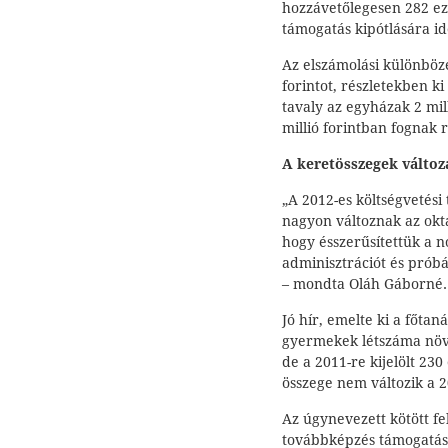
hozzávetőlegesen 282 eze
támogatás kipótlására i
Az elszámolási különböz
forintot, részletekben ki
tavaly az egyházak 2 mil
millió forintban fognak r
A keretösszegek változ
„A 2012-es költségvetési
nagyon változnak az okta
hogy ésszerűsítettük a n
adminisztrációt és próbá
– mondta Oláh Gáborné.
Jó hír, emelte ki a főtan
gyermekek létszáma növ
de a 2011-re kijelölt 230
összege nem változik a 
Az úgynevezett kötött f
továbbképzés támogatása 