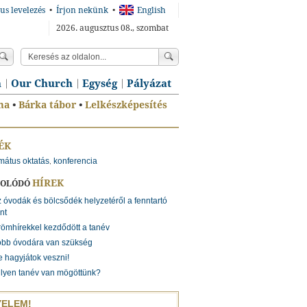
us levelezés
•
Írjon nekünk
•
English
2026. augusztus 08., szombat
n
Our Church
Egység
Pályázat
ma
•
Bárka tábor
•
Lelkészképesítés
ÉK
mátus oktatás
konferencia
,
HÍREK
SOLÓDÓ
 óvodák és bölcsődék helyzetéről a fenntartó
nt
ömhírekkel kezdődött a tanév
öbb óvodára van szükség
 hagyjátok veszni!
lyen tanév van mögöttünk?
YELEM!