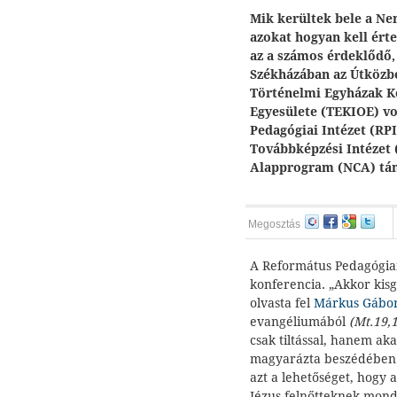
Mik kerültek bele a Ne
azokat hogyan kell ért
az a számos érdeklődő,
Székházában az Útközbe
Történelmi Egyházak K
Egyesülete (TEKIOE) vol
Pedagógiai Intézet (RPI
Továbbképzési Intézet 
Alapprogram (NCA) tá
Megosztás
A Református Pedagógiai
konferencia. „Akkor kisg
olvasta fel
Márkus Gábo
evangéliumából
(Mt.19,1
csak tiltással, hanem akad
magyarázta beszédében 
azt a lehetőséget, hogy 
Jézus felnőtteknek mond