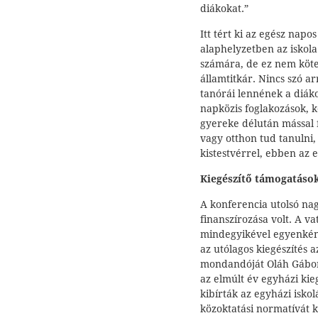
diákokat.”
Itt tért ki az egész napo
alaphelyzetben az iskola
számára, de ez nem kötele
államtitkár. Nincs szó a
tanórái lennének a diák
napközis foglakozások, ko
gyereke délután mással f
vagy otthon tud tanulni
kistestvérrel, ebben az e
Kiegészítő támogatások
A konferencia utolsó na
finanszírozása volt. A v
mindegyikével egyenként
az utólagos kiegészítés 
mondandóját Oláh Gáborn
az elmúlt év egyházi kie
kibírták az egyházi isko
közoktatási normatívát 