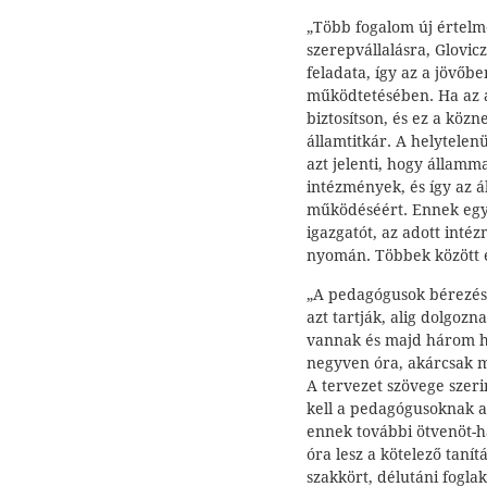
„Több fogalom új értelme
szerepvállalásra, Glovic
feladata, így az a jövőb
működtetésében. Ha az á
biztosítson, és ez a köz
államtitkár. A helytelen
azt jelenti, hogy államm
intézmények, és így az ál
működéséért. Ennek egyik
igazgatót, az adott inté
nyomán. Többek között e
„A pedagógusok bérezése
azt tartják, alig dolgoz
vannak és majd három hó
negyven óra, akárcsak má
A tervezet szövege szer
kell a pedagógusoknak a
ennek további ötvenöt-h
óra lesz a kötelező taní
szakkört, délutáni fogla