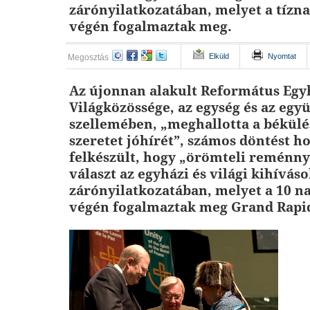
zárónyilatkozatában, melyet a tízna
végén fogalmaztak meg.
Elküld
Nyomtat
Megosztás
Az újonnan alakult Református Egy
Világközössége, az egység és az eg
szellemében, „meghallotta a békülé
szeretet jóhírét”, számos döntést ho
felkészült, hogy „örömteli reménny
választ az egyházi és világi kihíváso
zárónyilatkozatában, melyet a 10 n
végén fogalmaztak meg Grand Rapi