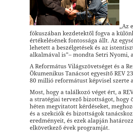
„Az 
fókuszában kezdetektől fogva a külö
értékelésének fontossága állt. Az egys
lehetett a beszélgetések és az istentisz
alkalmával is”– mondta Setri Nyomi, a
A Református Világszövetséget és a R
Ökumenikus Tanácsot egyesítő REV 23
80 millió reformátust képvisel szerte a
Most, hogy a találkozó véget ért, a RE
a stratégiai tervező bizottságot, hogy 
héten megvitatott kérdéseket, meghoz
és a szekciók és bizottságok tanácsko
eredményeit, és ezek alapján határoz
elkövetkező évek programját.