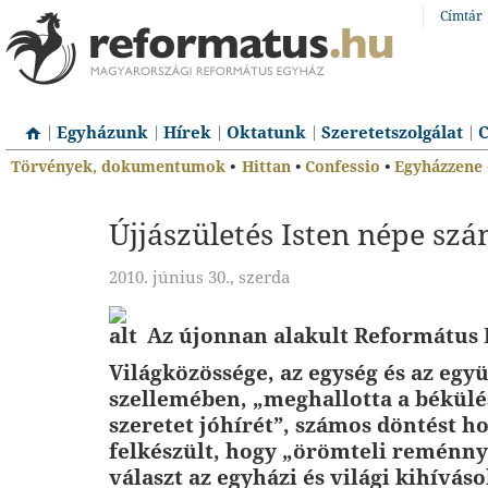
Címtár
Egyházunk
Hírek
Oktatunk
Szeretetszolgálat
C
Törvények, dokumentumok
•
Hittan
•
Confessio
•
Egyházzene
Újjászületés Isten népe sz
2010. június 30., szerda
Az újonnan alakult Református
Világközössége, az egység és az eg
szellemében, „meghallotta a békülé
szeretet jóhírét”, számos döntést ho
felkészült, hogy „örömteli reménny
választ az egyházi és világi kihíváso