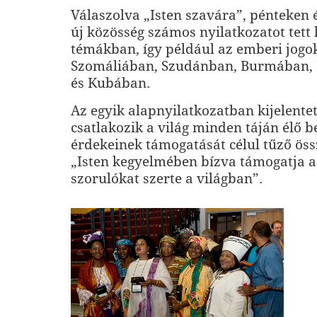
Válaszolva „Isten szavára”, pénteken
új közösség számos nyilatkozatot tett
témákban, így például az emberi jogo
Szomáliában, Szudánban, Burmában,
és Kubában.
Az egyik alapnyilatkozatban kijelente
csatlakozik a világ minden táján élő 
érdekeinek támogatását célul tűző ös
„Isten kegyelmében bízva támogatja a
szorulókat szerte a világban”.