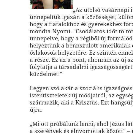
„Az utolsó vasárnapi i
ünnepeltük igazán a közösséget, külön
hogy a fiatalokhoz és gyerekekhez for
mondta Nyomi. "Csodálatos időt töltöt
ünnepelve, hogy a régiből új formálód
helyeztünk a bennszülött amerikaiak 
őslakosok helyzetére. Ez szintén enne
a része. Ez az a pont, ahonnan az új s
folytatja a társadalmi igazságosságért 
küzdelmet.”
Legyen szó akár a szociális igazságoss
istentiszteletek új módjairól, az egysé
származik, aki a Krisztus. Ezt hangsúl
újra.
„Mi ott próbálunk lenni, ahol Jézus lá
a szegények és elnyomottak között" –