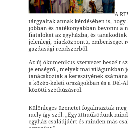
A RE
tárgyaltak annak kérdésében is, hogy
jobban és hatékonyabban bevonni a n
fiatalokat az egyházba, és tanakodtak
jelenlegi, piacközpontú, emberiséget
gazdasági rendszerből.
Az új ökumenikus szervezet beszélt s
jelenségről, melyek mai világunkban j
tanácskoztak a keresztyének számána
a közép-keleti országokban és a Dél-A
közötti széthúzásról.
Különleges üzenetet fogalmaztak meg
mely így szól: „Együttműködünk mind
egyház családjáért és minden más csa