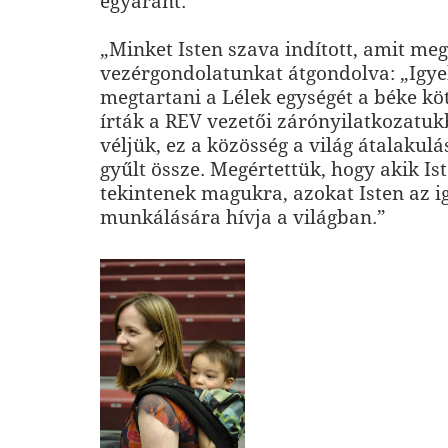
egyaránt."
„Minket Isten szava indított, amit me
vezérgondolatunkat átgondolva: „Igy
megtartani a Lélek egységét a béke kö
írták a REV vezetői zárónyilatkozatu
véljük, ez a közösség a világ átalaku
gyűlt össze. Megértettük, hogy akik I
tekintenek magukra, azokat Isten az 
munkálására hívja a világban.”