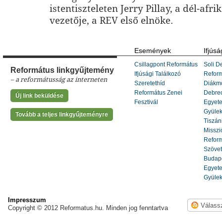
istentiszteleten Jerry Pillay, a dél-afr
vezetője, a REV első elnöke.
Események
Ifjúsá
Csillagpont Református
Soli De
Református linkgyűjtemény
Ifjúsági Találkozó
Refor
– a reformátusság az interneten
Szeretethíd
Diákm
Református Zenei
Debrec
Új link beküldése
Fesztivál
Egyete
Gyülek
Tovább a teljes linkgyűjteményre
Tiszáni
Misszi
Reform
Szöve
Budape
Egyete
Gyülek
Impresszum
Copyright © 2012 Reformatus.hu. Minden jog fenntartva