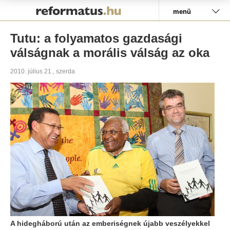
Pályázat
menü
Tutu: a folyamatos gazdasági
válságnak a morális válság az oka
2010. július 21., szerda
A hidegháború után az emberiségnek újabb veszélyekkel