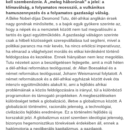
kell szembenéznie. A „meleg háborúnak” a jelei: a
klímaválság, a folyamatos recesszió, a vulkánikus
hamuszennyezés és a folyamatos gazdasági válság.
A Béke Nobel-díjas Desmond Tutu, dél-afrikai anglikán érsek
nagy gondnak minősítette, s a bajok egyik gyökere szerinte az,
hogy a népek és a nemzetek között nem tud megvalósulni a
tartós és igazi együttműködés. A gazdasági válságon szerinte
csak a hitbeli közösségek szerepvállalása tud segíteni, mivel a
politikai parancs ma már kevés, ha nincs erkölcsi imperatívusz,
ha elmarad a világhelyzet morális és etikai kérdésként történő
feldolgozása és kezelése. Ennek hiányában nem lesz megoldás.
Tutu nézeteit azon a beszélgetésen fejtegette, amit a múlt héten
a dél-afrikai református teológussal, dr. Allan Boesakkal és a
német református teológussal, Johann Weismannal folytatott. A
német reformátusok és a dél-afrikai egyházak között évek óta
intenzív együttműködés alakult ki, ami a fejlődés afrikai
problémáinak a közös feldolgozására is irányul, túl a különböző
programokon és támogató projekteken. A megbeszéléseken
különbséget tettek a globalizáció, illetve a globalizmus között. A
globalizáció történelmi, racionális jelenség, a technológiai,
civilizációs fejlődés eredménye. Ez a történelmi fejlődés új
korszakát jelzi. A globalizmus ezzel szemben ideológiai jelenség,
bizonyos hegemonisztikus törekvések érdekében áll, ennek a
hajtómotorja a neoliberális kapitalizmus, a gazdagok,