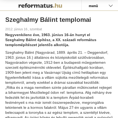
Pályázat
menü
Szeghalmy Bálint templomai
2012. június 16., szombat
Negyvenkilenc éve, 1963. június 16-án hunyt el
Szeghalmy Bálint építész, a XX. századi református
templomépítészet jelentős alkotója.
Szeghalmy Bálint (Nagyvárad, 1889. április 21. – Deggendorf,
1963. június 16.) általános és középiskoláit szülővárosában,
Nagyváradon végezte, 1912-ben a budapesti műegyetemen
szerzett építészmérnöki oklevelet. Építészhallgató korában,
1909-ben jelent meg a Vasárnapi Ujság című hetilapban egy
figyelemfelkeltő írása a villám sújtotta mezőtelegdi református
templomról, amely ezekkel a drámai szavakkal kezdődik:
„Ritka és a maga nemében szinte páratlan műkincseket rejteget
a biharmegyei Mezőtelegd ódon ref. temploma. Alig néhány éve
fedezték fel és javították ki a templom Árpád-korabeli
festményeit s ma már ismét összerepedezve, megrongálva
tekintenek le a kormos falakról. Május 27-én ugyanis a villám
belecsapott a toronyba s az egész templom, a szentélyt kivéve,
elhamvadt. Az óriási hőség és lehulló gerendák miatt a gyönyörű