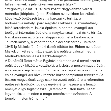
falfestmények is jelentékenyen megsérültek."
Szeghalmy Bálint 1919-1929 között Nagykanizsa városi
mérnöke (főépítésze) lett. Ezekben az években készültek a
következő építészeti tevei: a karcagi kultúrház, a
hódmezővásárhelyi iparos-egylet székháza, a szombathelyi
felső kereskedelmi iskola épülete, a soproni evangélikus
teológiai internátus épülete, a nagykanizsai mozi és kultúrház.
Nagykanizsán az ő tervei alapján épült fel a Beák-villa, a
Teutsch-kastély, a vásártér és a piaci árucsarnok. 1929-től
1945-ig Miskolc főmérnöki tisztét töltötte be. Ebben az időben
Miskolcon két református szakrális épülete valósul meg: a
Martin-kertvárosi és a Deszka-templom.
A Dunántúli Református Egyházkerületben az ő tervei szerint
épült többek között a keszthelyi, a kisbéri, a mosonmagyaróvári,
a zalaegerszegi templom. Sümegen és Tapolcán a református
és az evangélikus hívek részére közös templomot tervezett. Az
összes megvalósult vagy csak tervezett épületére a református
építészeti tradíciók tudatos egyéni értelmezése a jellemző,
amelyet ő így foglalt össze: „A templom: Isten háza. Tehát
legyen: tiszta, minden a maga természetes színében. A
templom: Isten trónterme."