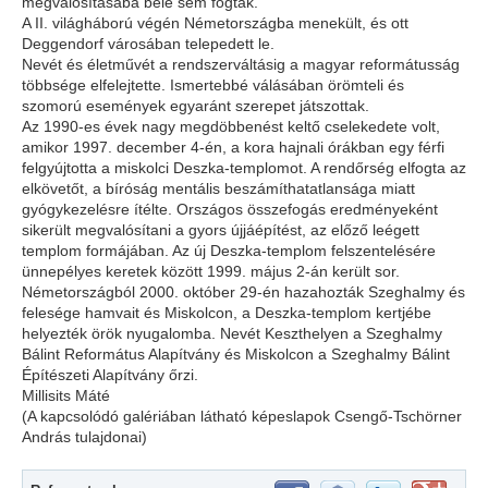
megvalósításába bele sem fogtak.
A II. világháború végén Németországba menekült, és ott
Deggendorf városában telepedett le.
Nevét és életművét a rendszerváltásig a magyar reformátusság
többsége elfelejtette. Ismertebbé válásában örömteli és
szomorú események egyaránt szerepet játszottak.
Az 1990-es évek nagy megdöbbenést keltő cselekedete volt,
amikor 1997. december 4-én, a kora hajnali órákban egy férfi
felgyújtotta a miskolci Deszka-templomot. A rendőrség elfogta az
elkövetőt, a bíróság mentális beszámíthatatlansága miatt
gyógykezelésre ítélte. Országos összefogás eredményeként
sikerült megvalósítani a gyors újjáépítést, az előző leégett
templom formájában. Az új Deszka-templom felszentelésére
ünnepélyes keretek között 1999. május 2-án került sor.
Németországból 2000. október 29-én hazahozták Szeghalmy és
felesége hamvait és Miskolcon, a Deszka-templom kertjébe
helyezték örök nyugalomba. Nevét Keszthelyen a Szeghalmy
Bálint Református Alapítvány és Miskolcon a Szeghalmy Bálint
Építészeti Alapítvány őrzi.
Millisits Máté
(A kapcsolódó galériában látható képeslapok Csengő-Tschörner
András tulajdonai)