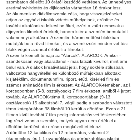
szombaton délelőtt 10 órától kezdődő vetítésen. Az ünnepélyes
eredményhirdetés és díjkiosztás várhatóan 16 órakor lesz.
Az ökumenikus diákfilmszemle célja, hogy visszajelzéseket
adjon az egyházi iskolák videós műhelyeinek, erősítse és
további alkotásokra lelkesítse őket, ezért a zsűri nemcsak a
díjnyertes filmeket értékeli, hanem kitér a szemlén bemutatott
valamennyi alkotásra. A szemlén három vetítési blokkban
mutatják be a rövid filmeket, és a szemlezsűri minden vetítési
blokk végén azonnal értékeli a filmeket.
A szemle kiemelt témája az "Álarcok". ÁLARCOK: Amikor -
szándékosan vagy akaratlanul - más látszik kívülről, mint ami
belül van. A diákok kreativitását jelzi, hogy sokféle stílusban,
változatos hangvétellel és különböző műfajokban alkottak:
kisjátékfilm, dokumentumfilm, riport, etűd, kísérleti film és
számos animációs film is érkezett. Az ÁLARCOK-témában, az I.
korcsoportban (5-8. osztályosok) 7 film érkezett, amiből 4 jutott
tovább. Az ÁLARCOK-téma II. korcsoportjában (9-13.
osztályosok) 15 alkotásból 7, végül pedig a szabadon választott
téma kategóriában 38 filmből 10 került a döntőbe. Ezen a 21
filmen kívül további 7 film pedig információs vetítéskeretében
fog részt venni a szemlén, melyek ugyan nem érték el a
döntőbe kerülést, de erősen megközelítették azt.
A döntőbe 12 katolikus és 12 református, valamint 2
ökumenikus, és 1-1 evangélikus és görögkatolikus iskolai