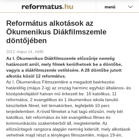
Pályázat
menü
Református alkotások az
Ökumenikus Diákfilmszemle
döntőjében
2012. május 14., hétfő
Az I. Ökumenikus Diákfilmszemle előzsűrije nemrég
határozott arról, mely filmek kerülhetnek be a döntőbe,
vagyis a diákfilmszemle vetítésére. A 28 döntőbe jutott
alkotás közül 12 református.
Az I. Ökumenikus Filmszemlére a megadott beérkezési
határidőig (május 2-ig) az ország harminc egyházi általános- és
középiskolájából hatvan mű érkezett be. 16 katolikus, 11
református, 2 evangélikus és 1 ökumenikus iskola tanulói
készítettek filmet, két témakörben, legfeljebb 10 perc
terjedelemben. A rövid filmeket a hat tagú előzsűri, mely két
katolikus, két református és két evangélikus filmes és
kommunikációs szakemberből áll, megtekintette. Az
előzsűritagok rangsora alapján nemrég kiderült, mely alkotások
vehetnek majd részt a tényleges filmszemlén, május 19-én,