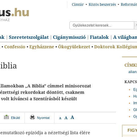
Címtár
•
Közös beszerzés
•
Reformát
nk
Szeretetszolgálat
Cigánymisszió
Fiatalok
A világba
n
•
Confessio
•
Egyházzene
•
Ökogyülekezet
•
Doktorok Kollégiu
iblia
CÍMK
alian
KAPC
Államokban „A Biblia" címmel minisorozat
Eg
 nézettségi rekordokat döntött, csaknem
Ha
volt kíváncsi a Szentírásból készült
Im
Gl
Gy
A
A
Elküld
Nyomtat
A
FIG
emutatkozó epizódja a nézettségi lista élére