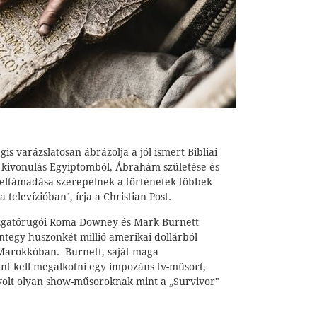
is varázslatosan ábrázolja a jól ismert Bibliai
a kivonulás Egyiptomból, Ábrahám születése és
 feltámadása szerepelnek a történetek többek
 televízióban", írja a Christian Post.
mozgatórugói Roma Downey és Mark Burnett
ntegy huszonkét millió amerikai dollárból
t Marokkóban. Burnett, saját maga
ént kell megalkotni egy impozáns tv-műsort,
olt olyan show-műsoroknak mint a „Survivor"