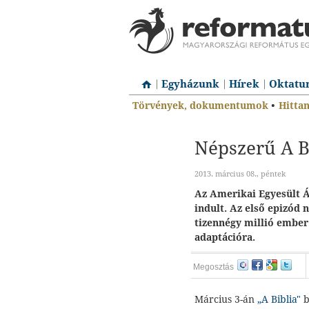
Egyházunk
Hírek
Oktatu
Törvények, dokumentumok
•
Hitta
Népszerű A B
2013. március 08., péntek
Az Amerikai Egyesült 
indult. Az első epizód
tizennégy millió ember 
adaptációra.
Megosztás
Március 3-án
„A Biblia"
b