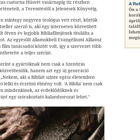
kus csatorna Húsvét vasárnapig tíz részben
A Re
örténeteit, a Teremtéstől a Jelenések Könyvéig.
Ön a
koráb
en mintegy negyven teológus vett részt, köztük
ápril
seller szerző is, aki egy interneten közvetített
talál
lehet
t ötven év legjobb Bibliafilmjének titulálta a
megú
t. Az egyesült államokbeli Evangéliumi Alliansz
film tanácsadói között volt, így a szervezet több
thetette a teljes szériát.
szerint a gyártóknak nem csak a Szentírás
 közvetíteniük, hanem azt egy új generáció
. „Nekem, aki a Bibliát szinte egész életemben
 lelki és érzelmi élmény volt. 'A Biblia' nem csak
em mindenkinek, az érdeklődőknek és
ánt egy szórakoztató kalandsorozat lehet."