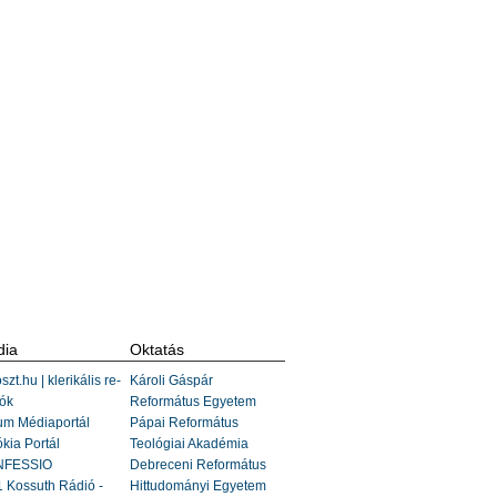
ia
Oktatás
szt.hu | klerikális re-
Károli Gáspár
ók
Református Egyetem
um Médiaportál
Pápai Református
kia Portál
Teológiai Akadémia
FESSIO
Debreceni Református
 Kossuth Rádió -
Hittudományi Egyetem