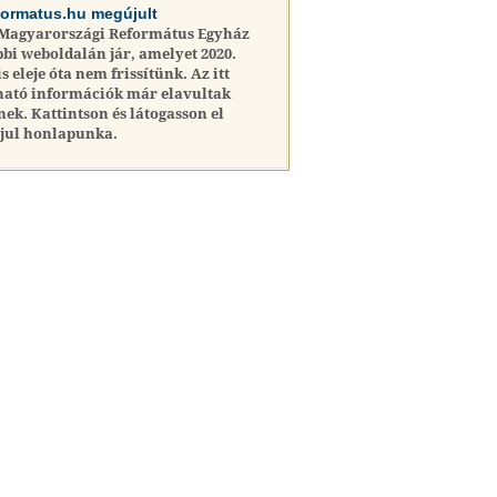
formatus.hu megújult
 Magyarországi Református Egyház
bi weboldalán jár, amelyet 2020.
is eleje óta nem frissítünk. Az itt
ható információk már elavultak
nek. Kattintson és látogasson el
jul honlapunka.