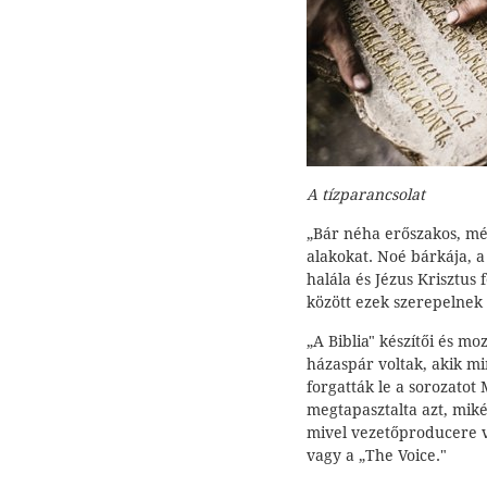
A tízparancsolat
„Bár néha erőszakos, még
alakokat. Noé bárkája, 
halála és Jézus Krisztus
között ezek szerepelnek a
„A Biblia" készítői és 
házaspár voltak, akik mi
forgatták le a sorozato
megtapasztalta azt, mik
mivel vezetőproducere v
vagy a „The Voice."