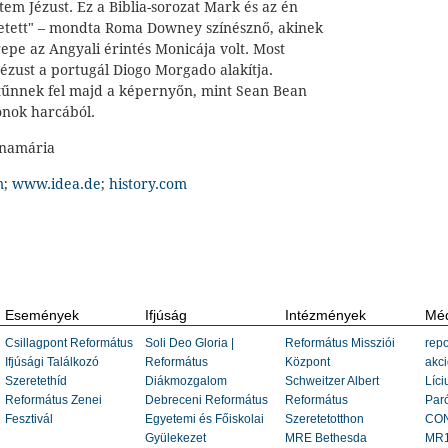
em Jézust. Ez a Biblia-sorozat Mark és az én
tett" – mondta Roma Downey színésznő, akinek
epe az Angyali érintés Monicája volt. Most
 Jézust a portugál Diogo Morgado alakítja.
 tűnnek fel majd a képernyőn, mint Sean Bean
ónok harcából.
nnamária
m
;
www.idea.de
;
history.com
Események
Ifjúság
Intézmények
Méd
Csillagpont Református
Soli Deo Gloria |
Református Missziói
repo
Ifjúsági Találkozó
Református
Központ
akci
Szeretethíd
Diákmozgalom
Schweitzer Albert
Líci
Református Zenei
Debreceni Református
Református
Paró
Fesztivál
Egyetemi és Főiskolai
Szeretetotthon
CON
Gyülekezet
MRE Bethesda
MR1