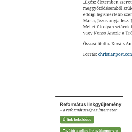
„Egész életemben szerett
meggyőződésemből szüle
eddigi legismertebb szer
Mária, Jézus anyja lesz.
Mellettük olyan sztárok
vagy Nonso Anozie a Tr
Összeállította: Kováts A
Forrás:
christianpost.co
Református linkgyűjtemény
– a reformátusság az interneten
Új link beküldése
Tovább a teljes linkgyűjteményre