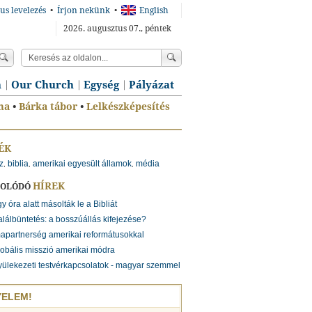
us levelezés
•
Írjon nekünk
•
English
2026. augusztus 07., péntek
n
Our Church
Egység
Pályázat
ma
•
Bárka tábor
•
Lelkészképesítés
ÉK
z
biblia
amerikai egyesült államok
média
,
,
,
HÍREK
SOLÓDÓ
y óra alatt másolták le a Bibliát
lálbüntetés: a bosszúállás kifejezése?
apartnerség amerikai reformátusokkal
obális misszió amerikai módra
ülekezeti testvérkapcsolatok - magyar szemmel
YELEM!