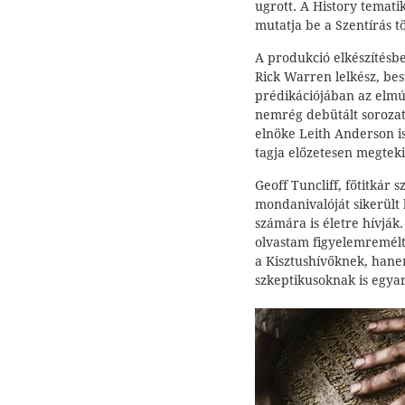
ugrott. A History temati
mutatja be a Szentírás t
A produkció elkészítésb
Rick Warren lelkész, best
prédikációjában az elmúl
nemrég debütált sorozato
elnöke Leith Anderson is 
tagja előzetesen megtekin
Geoff Tuncliff, főtitkár 
mondanivalóját sikerült
számára is életre hívják
olvastam figyelemreméltó
a Kisztushívőknek, han
szkeptikusoknak is egyar