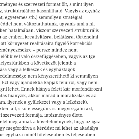
zményes és szervezeti formát ölt, s mint ilyen
, struktúrájához hasonlítható. Vagyis az egyház
nt, egyetemes stb.) semmilyen stratégiai
ddel nem változtathatunk, ugyanis ami a hit
ber hatalmában. Viszont szervezeti-strukturális
a az emberi kreativitásra, belátásra, történelmi
ott környezet realitásaira figyelő korrekciós
deményezésekre – persze mindez nem
előbbivel való összefüggésében, vagyis az Ige
elyeztünkben a következőt jelenti: a
tása vagy a lelkészek és egyháztagok
ngedelmessége nem kényszeríthető ki semmilyen
. Ezt vagy ajándékba kapják felülről, vagy nem.
gni lehet. Ennek hiánya felett kár morfondírozni
átás hiányzik, akkor marad a moralizálás és az
ám, ilyenek a gyülekezet vagy a lelkészek).
ben áll, s kötelességünk is: megvizsgálni azt,
 szervezeti formája, intézményes élete,
elel meg annak a követelménynek, hogy az igaz
gy megfordítva a kérdést: mi lehet az akadálya
tus egyháza minél hitelesebben és teljesebben