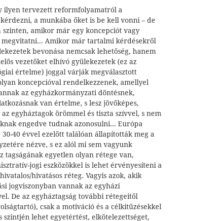
 ilyen tervezett reformfolyamatról a
kérdezni, a munkába őket is be kell vonni – de
 szinten, amikor már egy koncepciót vagy
 megvitatni... Amikor már tartalmi kérdésekről
yülekezetek bevonása nemcsak lehetőség, hanem
elelős vezetőket elhívó gyülekezetek (ez az
ógiai értelme) joggal várják megválasztott
y olyan koncepcióval rendelkezzenek, amellyel
k annak az egyházkormányzati döntésnek,
latkozásnak van értelme, s lesz jövőképes,
 az egyháztagok örömmel és tiszta szívvel, s nem
oknak engedve tudnak azonosulni... Európa
 30-40 évvel ezelőtt találóan állapították meg a
yzetére nézve, s ez alól mi sem vagyunk
áz tagságának egyetlen olyan rétege van,
ztratív-jogi eszközökkel is lehet érvényesíteni a
hivatalos/hivatásos réteg. Vagyis azok, akik
zási jogviszonyban vannak az egyházi
el. De az egyháztagság további rétegeitől
olságtartó), csak a motiváció és a célkitűzésekkel
szintjén lehet egyetértést, elkötelezettséget,