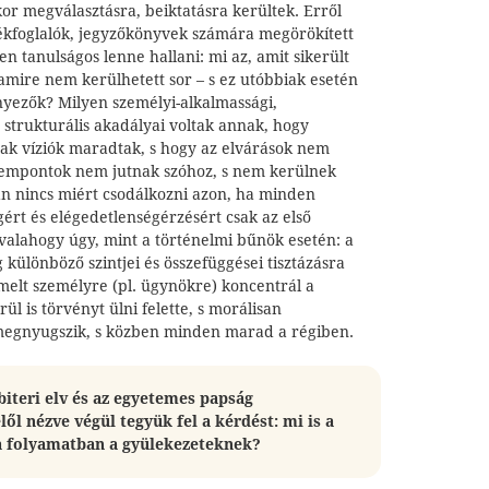
kor megválasztásra, beiktatásra kerültek. Erről
kfoglalók, jegyzőkönyvek számára megörökített
 tanulságos lenne hallani: mi az, amit sikerült
 amire nem kerülhetett sor – s ez utóbbiak esetén
nyezők? Milyen személyi-alkalmassági,
strukturális akadályai voltak annak, hogy
sak víziók maradtak, s hogy az elvárások nem
szempontok nem jutnak szóhoz, s nem kerülnek
an nincs miért csodálkozni azon, ha minden
ért és elégedetlenségérzésért csak az első
valahogy úgy, mint a történelmi bűnök esetén: a
g különböző szintjei és összefüggései tisztázásra
melt személyre (pl. ügynökre) koncentrál a
rül is törvényt ülni felette, s morálisan
megnyugszik, s közben minden marad a régiben.
sbiteri elv és az egyetemes papság
lől nézve végül tegyük fel a kérdést:
mi is a
a folyamatban a gyülekezeteknek?