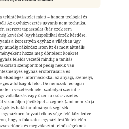
tekintélytisztelet miatt – hanem teológiai és
ól! Az egyházvezetés ugyanis nem technika,
rén szerzett tapasztalat (bár ezek sem
ég kevésbé (egyház)politikai érzék kérdése,
gyanis a keresztyén egyház a világban úgy
 mindig rákérdez Isten itt és most aktuális
dményeként hozza meg döntéseit konkrét
gyház felelős vezetői mindig a tanítás
 gyakorlati szempontból pedig nekik van
 intézményes egyház erőforrásaira és
ak elsődleges információkkal az anyagi, személyi,
séges adottságok felől. De nemcsak teológiai
dern vezetéselmélet szabályai szerint is
egy vállalkozás vagy üzem a csúcsvezetés
ül vizionáljon jövőképet a cégnek (ami nem zárja
tságok és hatástanulmányok segítsék
s egyházkormányzati ciklus vége felé közeledve
on, hogy a fokozatos egyházi testületek élén
zvezetőnek és megválasztott elnökségeknek