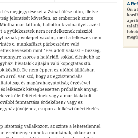
A Re
Ön a
és megjegyzéseket a Zsinat ülése után, illetve
koráb
tság jelentését követően, az embernek szinte
ápril
Mintha már láttunk, hallottunk volna ilyet: azért
talál
t a gyülekezetek nem rendelkeznek missziói
lehet
megú
gyháznak jövőképet vázolni, mert a lelkészek nem
Érintés c. munkafüzet párbeszédre való
ettek kevesebb mint 16% adott választ − bezzeg,
rmennyire szoros a határidő, sokkal élénkebb az
gyházi hivatalok ajtaján való kopogtatás stb.
k között). De nem éppen ez utóbbi állításban
 arról van szó, hogy az egzisztenciális
gáltatottság és magárahagyatottság érzésével
 és lelkészek kétségbeesetten próbálnak anyagi
ekezek életfeltételeinek vagy a már kialakult
ovábbi fenntartása érdekében? Vagy ez
egyház jövőjéhez, csupán a lelkészi önértékelés
 Bizottság vállalkozott, az szinte a lehetetlennel
 van eredménye ennek a munkának, akkor az a