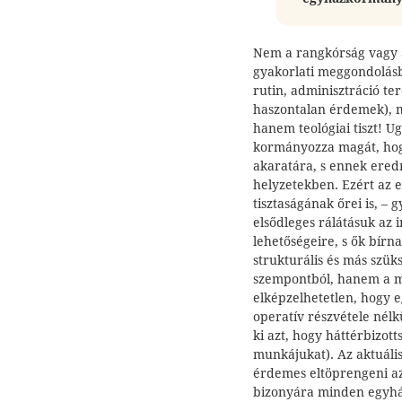
Nem a rangkórság vagy a 
gyakorlati meggondolásb
rutin, adminisztráció te
haszontalan érdemek), m
hanem teológiai tiszt! U
kormányozza magát, hogy
akaratára, s ennek ere
helyzetekben. Ezért az e
tisztaságának őrei is, –
elsődleges rálátásuk az
lehetőségeire, s ők bírn
strukturális és más szük
szempontból, hanem a mo
elképzelhetetlen, hogy 
operatív részvétele nélk
ki azt, hogy háttérbizot
munkájukat). Az aktuáli
érdemes eltöprengeni az
bizonyára minden egyhá