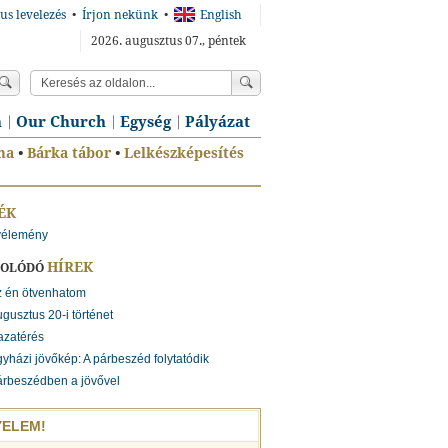
us levelezés
•
Írjon nekünk
•
English
2026. augusztus 07., péntek
n
Our Church
Egység
Pályázat
ma
•
Bárka tábor
•
Lelkészképesítés
ÉK
vélemény
HÍREK
SOLÓDÓ
z én ötvenhatom
gusztus 20-i történet
azatérés
yházi jövőkép: A párbeszéd folytatódik
rbeszédben a jövővel
YELEM!