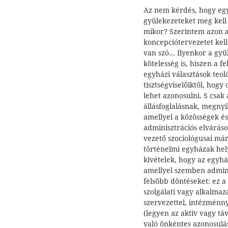
Az nem kérdés, hogy egy
gyülekezeteket meg kell 
mikor? Szerintem azon a
koncepciótervezetet kell
van szó... Ilyenkor a g
kötelesség is, hiszen a f
egyházi választások teol
tisztségviselőiktől, hog
lehet azonosulni. S csa
állásfoglalásnak, megnyi
amellyel a közösségek és
adminisztrációs elvárás
vezető szociológusai már
történelmi egyházak hel
kivételek, hogy az egyh
amellyel szemben adminis
felsőbb döntéseket: ez a 
szolgálati vagy alkalma
szervezettel, intézménny
(legyen az aktív vagy táv
való önkéntes azonosulás 