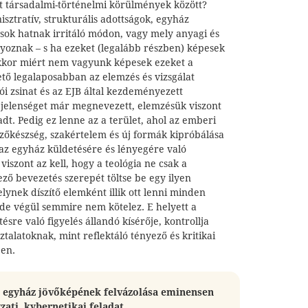
 társadalmi-történelmi körülmények között?
isztratív, strukturális adottságok, egyház
sok hatnak irritáló módon, vagy mely anyagi és
oznak – s ha ezeket (legalább részben) képesek
kor miért nem vagyunk képesek ezeket a
tő legalaposabban az elemzés és vizsgálat
ói zsinat és az EJB által kezdeményezett
jelenséget már megnevezett, elemzésük viszont
t. Pedig ez lenne az a terület, ahol az emberi
zőkészség, szakértelem és új formák kipróbálása
 az egyház küldetésére és lényegére való
viszont az kell, hogy a teológia ne csak a
ő bevezetés szerepét töltse be egy ilyen
ynek díszítő elemként illik ott lenni minden
 de végül semmire nem kötelez. E helyett a
ntésre való figyelés állandó kísérője, kontrollja
ztalatoknak, mint reflektáló tényező és kritikai
ben.
z egyház jövőképének felvázolása eminensen
ti, kybernetikai feladat.