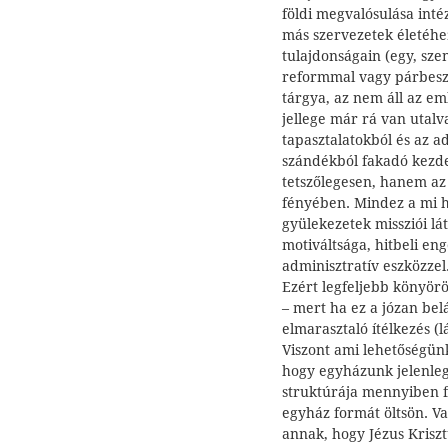
földi megvalósulása inté
más szervezetek életéhez
tulajdonságain (egy, sze
reformmal vagy párbeszé
tárgya, az nem áll az em
jellege már rá van utalv
tapasztalatokból és az ad
szándékból fakadó kez
tetszőlegesen, hanem az 
fényében. Mindez a mi h
gyülekezetek missziói lá
motiváltsága, hitbeli e
adminisztratív eszközzel
Ezért legfeljebb könyörö
– mert ha ez a józan bel
elmarasztaló ítélkezés (l
Viszont ami lehetőségünk
hogy egyházunk jelenlegi
struktúrája mennyiben f
egyház formát öltsön. Va
annak, hogy Jézus Krisz