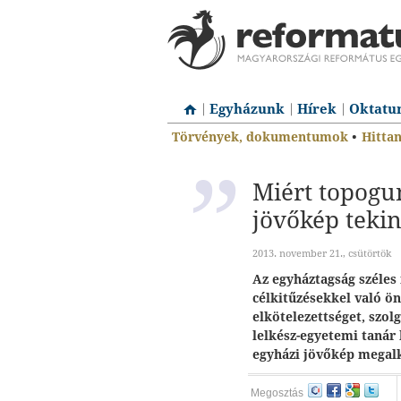
Egyházunk
Hírek
Oktatu
Törvények, dokumentumok
•
Hitta
Miért topogu
jövőkép teki
2013. november 21., csütörtök
Az egyháztagság széles 
célkitűzésekkel való ön
elkötelezettséget, szol
lelkész-egyetemi tanár
egyházi jövőkép megal
Megosztás