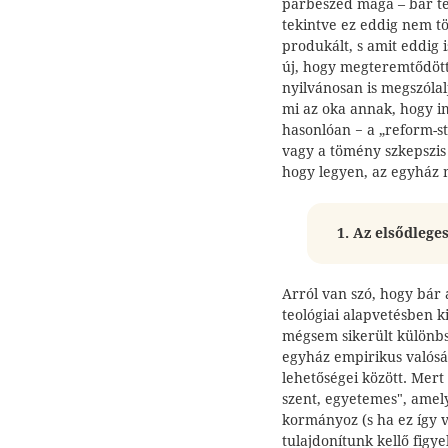
párbeszéd maga – bár t
tekintve ez eddig nem tö
produkált, s amit eddig 
új, hogy megteremtődött
nyilvánosan is megszóla
mi az oka annak, hogy i
hasonlóan − a „reform-st
vagy a tömény szkepszis 
hogy legyen, az egyház m
1.
Az elsődleges
Arról van szó, hogy bár a
teológiai alapvetésben k
mégsem sikerült különbsé
egyház empirikus valósá
lehetőségei között. Mert
szent, egyetemes", amelye
kormányoz (s ha ez így v
tulajdonítunk kellő figy