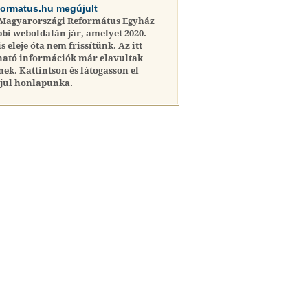
formatus.hu megújult
 Magyarországi Református Egyház
bi weboldalán jár, amelyet 2020.
is eleje óta nem frissítünk. Az itt
ható információk már elavultak
nek. Kattintson és látogasson el
jul honlapunka.