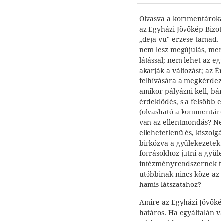
Olvasva a kommentárokat 
az Egyházi Jövőkép Bizot
„déjà vu" érzése támad. 
nem lesz megújulás, mer
látással; nem lehet az e
akarják a változást; az 
felhívására a megkérdez
amikor pályázni kell, bá
érdeklődés, s a felsőbb e
(olvasható a kommentáro
van az ellentmondás? Nem
ellehetetlenülés, kiszol
birkózva a gyülekezetek
forrásokhoz jutni a gyül
intézményrendszernek t
utóbbinak nincs köze az 
hamis látszatához?
Amire az Egyházi Jövőkép
határos. Ha egyáltalán