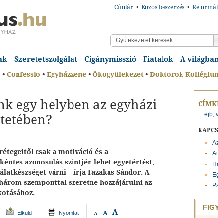
Címtár
•
Közös beszerzés
•
Reformát
nk
Szeretetszolgálat
Cigánymisszió
Fiatalok
A világba
n
•
Confessio
•
Egyházzene
•
Ökogyülekezet
•
Doktorok Kollégiu
nk egy helyben az egyházi
CÍMK
ejb
,
ntetében?
KAPC
A
rétegeitől csak a motiváció és a
Au
kéntes azonosulás szintjén lehet egyetértést,
H
gálatkészséget várni – írja Fazakas Sándor. A
Eg
 három szemponttal szeretne hozzájárulni az
Pá
kotásához.
FIG
A
A
Elküld
Nyomtat
A