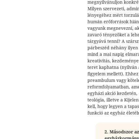
megnyilvánuljon konkrét
Milyen szervezeti, admin
lényegéhez mért torzulá
humán erőforrások hiány
vagyunk megnevezni, ak
zavaró tényezőket a lehe
tárgyává tenni? A szársz
párbeszéd néhány ilyen 
mind a mai napig elmarad
kreativitás, kezdeménye
teret kaphatna (nyilván
figyelem mellett). Ehhez 
preambulum vagy kötelez
reformfolyamatban, amel
egyházi akció kezdetén,
teológia, illetve a Kijele
kell, hogy legyen a tapas
funkció az egyház életé
2. Másodszor a
egyházkormányza