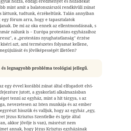
együk hozzá, eddigi eredményét és hozadékát
bb mint amit a balatonszárszói rendkívüli zsinat
is láttunk, tudtunk, érzékeltünk. Talán annyiban
 egy fórum arra, hogy e tapasztalatok
ljanak. De mi az oka ennek az ellentmondásnak, s
mmár nálunk is − Európa protestáns egyházaihoz
ressz", a „protestáns nyughatatlanság" érzése
kíséri azt, ami természetes folyamat kellene,
egújulását és jövőképességét illetően?
 és legnagyobb probléma teológiai jellegű.
z egy évvel korábbi zsinat által elfogadott elvi-
ifejezésre jutott, a gyakorlati alkalmazásban
get tenni az egyház, mint a hit tárgya, s az
ga, nevezetesen az Isten munkája és az ember
 egyrészt hisszük és valljuk, hogy az egyház „egy,
t Jézus Krisztus Szentlelke és Igéje által
an, akkor jövője is van), másrészt nem
elmet annak, hogy Jézus Krisztus egyházának