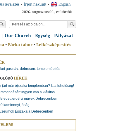
us levelezés
•
Írjon nekünk
•
English
2026. augusztus 06., csütörtök
n
Our Church
Egység
Pályázat
ma
•
Bárka tábor
•
Lelkészképesítés
ÉK
skei gusztáv
debrecen
templomépítés
,
,
HÍREK
SOLÓDÓ
 járt már éjszaka templomban? Itt a lehetőség!
rsmondásért ingyen van a kiállítás
feledett erdélyi művek Debrecenben
0 kamionnyi jóság
úzeumok Éjszakája Debrecenben
YELEM!