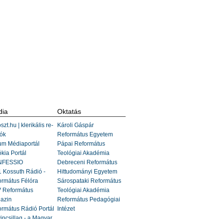
ia
Oktatás
szt.hu | klerikális re-
Károli Gáspár
ók
Református Egyetem
um Médiaportál
Pápai Református
kia Portál
Teológiai Akadémia
FESSIO
Debreceni Református
 Kossuth Rádió -
Hittudományi Egyetem
ormátus Félóra
Sárospataki Református
 Református
Teológiai Akadémia
azin
Református Pedagógiai
rmátus Rádió Portál
Intézet
incsillag - a Magyar