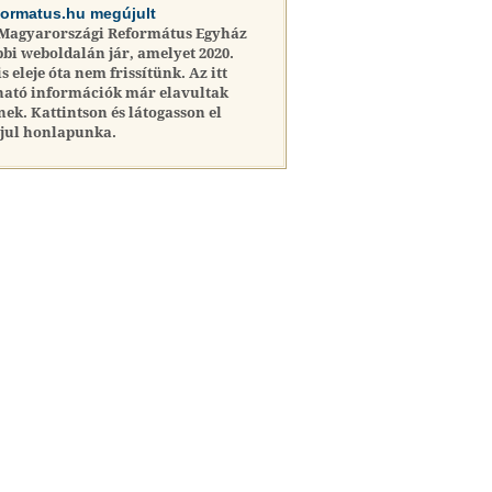
formatus.hu megújult
 Magyarországi Református Egyház
bi weboldalán jár, amelyet 2020.
is eleje óta nem frissítünk. Az itt
ható információk már elavultak
nek. Kattintson és látogasson el
jul honlapunka.