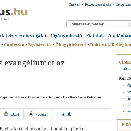
Címtár
•
Közös beszerzés
•
Reformát
nk
Szeretetszolgálat
Cigánymisszió
Fiatalok
A világba
n
•
Confessio
•
Egyházzene
•
Ökogyülekezet
•
Doktorok Kollégiu
az evangéliumot az
CÍMK
bölc
KAPC
Ön
Ve
alapkövét Bölcskei Gusztáv tiszántúli püspök és Kósa Lajos Debrecen
El
20
M
A
A
Elküld
Nyomtat
A
FIG
 Egyházkerület püspöke a templomépítésről