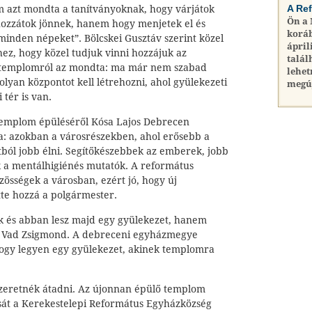
A Re
m azt mondta a tanítványoknak, hogy várjátok
Ön a
ozzátok jönnek, hanem hogy menjetek el és
koráb
minden népeket”. Bölcskei Gusztáv szerint közel
ápril
ez, hogy közel tudjuk vinni hozzájuk az
talál
 templomról az mondta: ma már nem szabad
lehet
olyan központot kell létrehozni, ahol gyülekezeti
megú
 tér is van.
templom épüléséről Kósa Lajos Debrecen
: azokban a városrészekben, ahol erősebb a
ból jobb élni. Segítőkészebbek az emberek, jobb
k a mentálhigiénés mutatók. A református
zösségek a városban, ezért jó, hogy új
ette hozzá a polgármester.
 és abban lesz majd egy gyülekezet, hanem
ta Vad Zsigmond. A debreceni egyházmegye
 hogy legyen egy gyülekezet, akinek templomra
zeretnék átadni. Az újonnan épülő templom
sát a Kerekestelepi Református Egyházközség