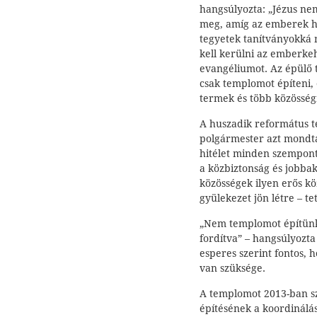
hangsúlyozta: „Jézus ne
meg, amíg az emberek h
tegyetek tanítványokká 
kell kerülni az emberkeh
evangéliumot. Az épülő
csak templomot építeni, 
termek és több közösségi
A huszadik református 
polgármester azt mondta
hitélet minden szempont
a közbiztonság és jobba
közösségek ilyen erős kö
gyülekezet jön létre – t
„Nem templomot építünk
fordítva” – hangsúlyoz
esperes szerint fontos,
van szüksége.
A templomot 2013-ban s
építésének a koordinálá