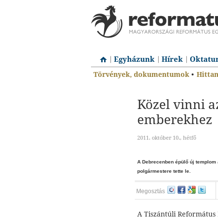
Egyházunk
Hírek
Oktatu
Törvények, dokumentumok
•
Hitta
Közel vinni 
emberekhez
2011. október 10., hétfő
A Debrecenben épülő új templom 
polgármestere tette le.
Megosztás
A Tiszántúli Református