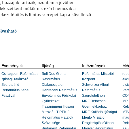
eg hozzájuk tartozik, azonban a jövőben
ülekezetként működne, ezért nemcsak a
kezetépítés is fontos szerepet kap a következő
 olvasható
Események
Ifjúság
Intézmények
Méd
Csillagpont Református
Soli Deo Gloria |
Református Missziói
repo
Ifjúsági Találkozó
Református
Központ
akci
Szeretethíd
Diákmozgalom
Schweitzer Albert
Líci
Református Zenei
Debreceni Református
Református
Paró
Fesztivál
Egyetemi és Főiskolai
Szeretetotthon
CON
Gyülekezet
MRE Bethesda
MR1
Tiszáninneni Ifjúsági
Gyermekkórház
Ref
Misszió - TIREKIFI
MRE Kallódó Ifjúságot
MTV
Református Fiatalok
Mentő Misszió
mag
Szövetsége
Drogterápiás Otthon
Refo
Budapesti Református
Magyar Református
Kálv