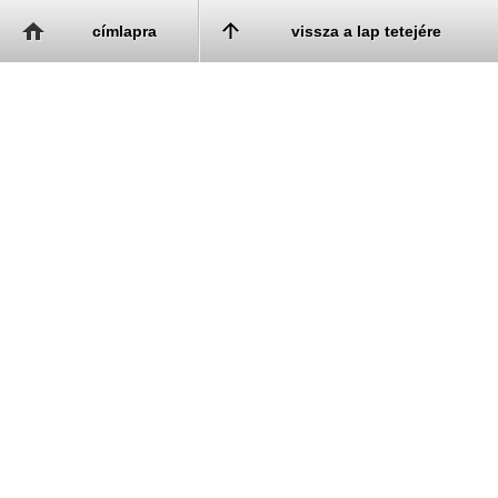
címlapra
vissza a lap tetejére