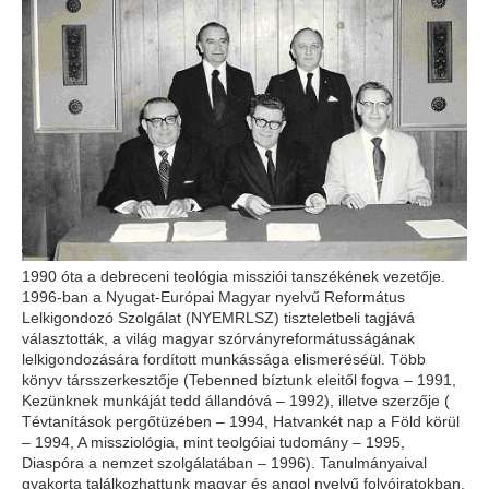
1990 óta a debreceni teológia missziói tanszékének vezetője.
1996-ban a Nyugat-Európai Magyar nyelvű Református
Lelkigondozó Szolgálat (NYEMRLSZ) tiszteletbeli tagjává
választották, a világ magyar szórványreformátusságának
lelkigondozására fordított munkássága elismeréséül. Több
könyv társszerkesztője (Tebenned bíztunk eleitől fogva – 1991,
Kezünknek munkáját tedd állandóvá – 1992), illetve szerzője (
Tévtanítások pergőtüzében – 1994, Hatvankét nap a Föld körül
– 1994, A missziológia, mint teolgóiai tudomány – 1995,
Diaspóra a nemzet szolgálatában – 1996). Tanulmányaival
gyakorta találkozhattunk magyar és angol nyelvű folyóiratokban.