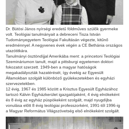
Dr. Bütösi János nyírségi eredetű földműves szülők gyermeke
volt. Teológiai tanulmányait a debreceni Tisza István
Tudományegyetem Teológiai Fakultásán végezte, kitűnő
eredménnyel. A negyvenes évek végén a CE Bethánia országos
utazótitkára.
Tanulmányi ösztöndíjjal Amerikába ment: a princetoni Teológiai
Szemináriumon tanult, majd a pittsburgi egyetemen doktori
fokozatot szerzett. 1949-ben a magyar hatóságok
megakadályozták hazatérését, így évekig az Egyesült
Államokban szolgált különböző gyülekezetekben és egyházi
szervezetekben.
12 évig, 1967 és 1985 között a Krisztus Egyesült Egyházához
tartozó Kálvin Egyházkerület igazgatójaként, 4 évig elnökeként
és 8 évig az egyház püspökeként szolgált, majd nyugdíjba
vonulása előtt 8 évig teológiai professzorként, 1991-től 1996-ig
a Magyar Református Világszövetség első elnökeként szolgált.