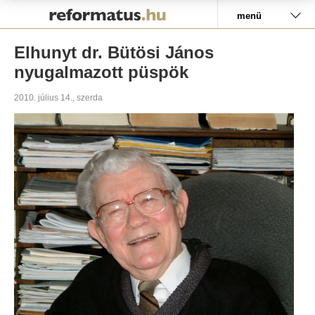
Pályázat
menü
Elhunyt dr. Bütösi János
nyugalmazott püspök
2010. július 14., szerda