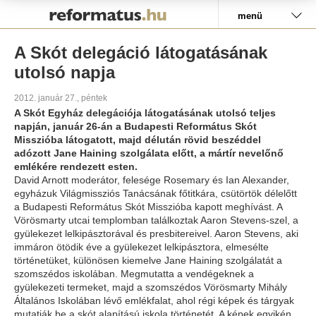
Pályázat
menü
A Skót delegáció látogatásának
utolsó napja
2012. január 27., péntek
A Skót Egyház delegációja látogatásának utolsó teljes
napján, január 26-án a Budapesti Református Skót
Misszióba látogatott, majd délután rövid beszéddel
adózott Jane Haining szolgálata előtt, a mártír nevelőnő
emlékére rendezett esten.
David Arnott moderátor, felesége Rosemary és Ian Alexander,
egyházuk Világmissziós Tanácsának főtitkára, csütörtök délelőtt
a Budapesti Református Skót Misszióba kapott meghívást. A
Vörösmarty utcai templomban találkoztak Aaron Stevens-szel, a
gyülekezet lelkipásztorával és presbitereivel. Aaron Stevens, aki
immáron ötödik éve a gyülekezet lelkipásztora, elmesélte
történetüket, különösen kiemelve Jane Haining szolgálatát a
szomszédos iskolában. Megmutatta a vendégeknek a
gyülekezeti termeket, majd a szomszédos Vörösmarty Mihály
Általános Iskolában lévő emlékfalat, ahol régi képek és tárgyak
mutatják be a skót alapítású iskola történetét. A képek egyikén