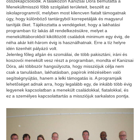
összekapcsolódik. A találkozón Kanizsai Dóra bemutatta a
Menekültmisszió főbb szolgálati területeit, beszélt az
iskolaprogramról, melyben most kilencven fiatalt támogatnak
úgy, hogy különböző tantárgyból korrepetálják és magyarul
tanítják őket. Tájékoztatta a vendégeket, hogy a lakhatási
programban tíz lakás áll rendelkezésükre, melyet a
menekülttáborokból kiköltözött családok minimum egy évig, de
néha akár két-három évig is használhatnak. Erre a tíz helyre
idén tizenhét pályázó volt.
Jelenleg főleg afgán és szomáliai, de több pakisztáni, iráni és
koszovói menekült vesz részt a programban, mondta el Kanizsai
Dóra, aki többször hangsúlyozta, hogy missziójuk célja nem
csak a tanulásban, lakhatásban, papírok intézésében való
segítségnyújtás, hanem a lelki támogatás is. A programjaik
lehetőséget adnak arra, hogy legalább egy, de inkább több évig
legyenek kapcsolatban a menekült családokkal, fiatalokkal, és
ez a személyes kapcsolattartás a missziójuk sarkalatos pontja.