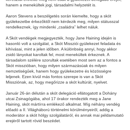
hanem a menekültek jogi, társadalmi helyzetét is.
Aaron Stevens a beszélgetés során kiemelte, hogy a skót
gyülekezetbe érkezőktől nem kérdezik meg, milyen státusszal
rendelkeznek, így mindenki „családra” lelhet náluk.
A Skót vendégek megjegyezték, hogy Jane Haining idején is
hasonló volt a szolgálat, a Skót Missziói gyülekezet feladata és
kihívásai, mint a jelen időben. A különbség annyi, hogy akkor
zsidó lányokat karoltak fel, most menekültek érkeznek. A
társadalom szélére szorultak esetében most sem az a fontos a
Skót misszióban, hogy milyen származásúak és milyen
nemzetiségűek, hanem hogy gyülekezetre és közösségre
leljenek. Ezen kívül más fontos szerepe is van a Skót
Missziónak, az, hogy megőrizze a skót kultúrát, nyelvet.
Január 26-án délután a skót delegáció ellátogatott a Dohány
utcai Zsinagógába, ahol 17 órakor rendezték meg a Jane
Haining, skót mártírra emlékező alkalmat. Míg néhány vendég
előadó a II. Világháború történelmi körülményeiről, addig a
moderátor a skót hölgy szolgálatáról, és annak mai példamutató
erejéről tartott rövid beszédet.