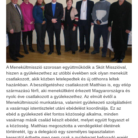
A Menekültmisszió szorosan együttműködik a Skót Misszióval,
hiszen a gyülekezethez az utóbbi években sok olyan menekült
csatlakozott, akik közben letelepedtek és új otthonra leltek
hazánkban. A beszélgetéshez csatlakozott Matthias is, egy etióp
származású férfi, aki menekültként érkezett Magyarországra és
nyolc éve csatlakozott a gyülekezethez. Az elmúlt évtől a
Menekültmisszió munkatársa, valamint gyülekezeti szolgálatként
a vasárnapi istentisztelet utáni ebédelést koordinálja. Ez az
ebéd a gyülekezeti élet fontos közösségi alkalma, minden
vasárnap másik család készít ebédet, melyet együtt fogyaszt el
a közösség. Matthias megosztotta a vendégekkel életének
történetét, így a delegáció egy személyes tapasztalaton
keresztül érthette meg nem csak a gyülekezet befogadó erejét,