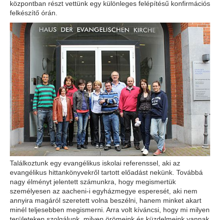
központban részt vettünk egy különleges felépítésű konfirmációs
felkészítő órán.
Találkoztunk egy evangélikus iskolai referenssel, aki az
evangélikus hittankönyvekről tartott előadást nekünk. Továbbá
nagy élményt jelentett számunkra, hogy megismertük
személyesen az aacheni-i egyházmegye esperesét, aki nem
annyira magáról szeretett volna beszélni, hanem minket akart
minél teljesebben megismerni. Arra volt kíváncsi, hogy mi milyen
területeken szolgálunk, milyen örömeink és küzdelmeink vannak