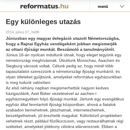
Pályázat
menü
Egy különleges utazás
2014. július 07., hétfő
Júniusban egy magyar delegáció utazott Németországba,
hogy a Rajnai Egyház vendégeként jobban megismerjék
az ottani ifjúsági munkát. Beszámoló a tanulmányútról.
Június 16-án nyolcan indultunk útnak, hogy eleget tegyünk egy
németországi meghívásnak. Úticélunk Monschau, Aaachen és
Siegburg városok voltak. Célunk pedig az, hogy minél több
tapasztalatot szerezzünk a németországi ifjúsági munkáról, és
olyan ötleteket gyűjtsünk, amelyeket református egyházunkban
is meg tudunk valósítani.
Az első néhány napban megismerhettük nagyon kedves
házigazdánk, Axel Büker vezetésével az aachen-i
egyházmegyében folyó ifjúsági munkát. Jártunk egy evangélikus
egyház által fenntartott ifjúsági központban, ahová a fiatalok
szabadon bemehetnek, játszhatnak, internetezhetnek,
beszélgethetnek, jól érezhetik magukat. Különböző projekteken
vehetnek részt, például főzőkurzuson, vagy restaurálhatnak régi
székeket, amelyeket jótékony célokra elárvereznek. Ebben a