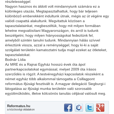
részletességgel.
Nagyon hasznos és áldott volt mindannyiunk számára ez a
különleges utazás, Megtapasztalhattuk, hogy bár teljesen
különböző emberekként indultunk útnak, mégis az út végére egy
valódi csapattá alakultunk. Megvitattuk közösen a
tapasztalatainkat, megbeszéltük, hogy mit milyen formában
lehetne megvalósítani Magyarországon, és arról is tudunk
beszélgetni, hogy milyen hiányosságokat fedeztünk fel,
amelyből szintén tanulni tudunk. Mindannyian hálás szívvel
érkeztünk vissza, azzal a reménységgel, hogy ki-ki a saját
szolgálati területén kamatoztatni tudja majd ezeket az ötleteket,
tapasztalatokat.
Bodnár Lídia
Az MRE és a Rajnai Egyház hosszú évek óta ápol
partnerkapcsolatokat egymással, melyet 2009 óta írásos
szerződés is rögzít. A testvéregyházi kapcsolatok részeként a
német egyház több alkalommal támogatta a Csillagpont
református ifjúsági fesztivált is. A magyar delegáció Siegburgi-i
látogatása az ifjúsági munka területén való szorosabb
együttműködés, illetve kölcsönös tanulás céljával valósult meg.
Reformatus.hu
a közösségi oldalakon