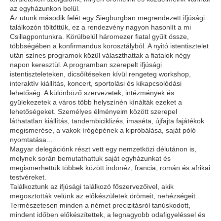
az egyházunkon belül.
Az utunk második felét egy Siegburgban megrendezett ifjúsági
találkozón töltöttük, ez a rendezvény nagyon hasonlít a mi
Csillagpontunkra. Körülbelül háromezer fiatal gyűlt össze,
többségében a konfirmandus korosztályból. A nyitó istentisztelet
után színes programok közül választhattak a fiatalok négy
napon keresztül. A programban szerepelt ifjúsági
istentiszteleteken, dicsőítéseken kívül rengeteg workshop,
interaktív kiállítás, koncert, sportolási és kikapcsolódási
lehetőség. A különböző szervezetek, intézmények és
gyülekezetek a város több helyszínén kínálták ezeket a
lehetőségeket. Személyes élményeim között szerepel
láthatatlan kiállítás, tandembiciklizés, imaséta, újfajta fajátékok
megismerése, a vakok írógépének a kipróbálása, saját póló
nyomtatása...
Magyar delegációnk részt vett egy nemzetközi délutánon is,
melynek során bemutathattuk saját egyházunkat és
megismerhettük többek között indonéz, francia, román és afrikai
testvéreket.
Találkoztunk az ifjúsági találkozó főszervezőivel, akik
megosztották velünk az előkészületek örömeit, nehézségeit.
Természetesen minden a német precizitásról tanúskodott,
mindent időben előkészítettek, a legnagyobb odafigyeléssel és