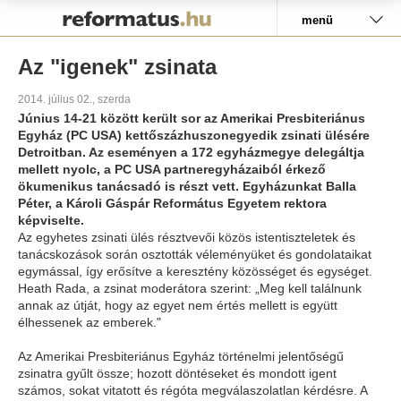
Pályázat
menü
Az "igenek" zsinata
2014. július 02., szerda
Június 14-21 között került sor az Amerikai Presbiteriánus
Egyház (PC USA) kettőszázhuszonegyedik zsinati ülésére
Detroitban. Az eseményen a 172 egyházmegye delegáltja
mellett nyolc, a PC USA partneregyházaiból érkező
ökumenikus tanácsadó is részt vett. Egyházunkat Balla
Péter, a Károli Gáspár Református Egyetem rektora
képviselte.
Az egyhetes zsinati ülés résztvevői közös istentiszteletek és
tanácskozások során osztották véleményüket és gondolataikat
egymással, így erősítve a keresztény közösséget és egységet.
Heath Rada, a zsinat moderátora szerint: „Meg kell találnunk
annak az útját, hogy az egyet nem értés mellett is együtt
élhessenek az emberek."
Az Amerikai Presbiteriánus Egyház történelmi jelentőségű
zsinatra gyűlt össze; hozott döntéseket és mondott igent
számos, sokat vitatott és régóta megválaszolatlan kérdésre. A