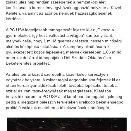
zsinati ülés napirendjén szerepeltek a nemzetközi élet
konfliktusai, a keresztény egyházak aggasztó helyzete a Közel-
Keleten, valamint az azonos neműek házasságkötésének
kérdése.
A PC USA legteljesebb támogatását fejezte ki az „Oktasd a
gyermekeket, így hozz változást a világba" kampány iránt,
melynek célja, hogy 1 millió gyermek részesülhessen minőségi
alsó és középfokú oktatásban. A kampány elindítására 3
gyülekezet tett közös lépéseket, melynek keretében 1,65 millió
amerikai dollárral támogatják a Dél-Szudáni Oktatás és a
Béketeremtés projektet.
Az ülés témái között szerepelt a közel-keleti keresztyén
egyházak helyzete. A zsinat tagjai aggodalmukat fejezték ki az
ottani keresztyénüldözések felett, továbbá lépéseket tettek a
szíriai és iráni testvéregyházak megsegítésére. Kilátásba
helyezték három, a PC USA által korábban támogatott, jelenleg
pedig a megszállt palesztin területeken uralkodó békétlenségből
profitáló vállaltok esetében a tőkekivonások lehetőségét.