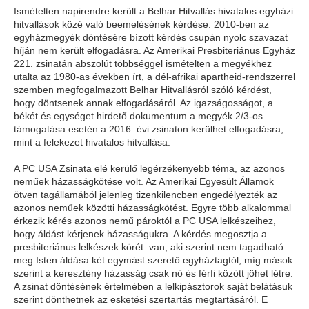
Ismételten napirendre került a Belhar Hitvallás hivatalos egyházi
hitvallások közé való beemelésének kérdése. 2010-ben az
egyházmegyék döntésére bízott kérdés csupán nyolc szavazat
híján nem került elfogadásra. Az Amerikai Presbiteriánus Egyház
221. zsinatán abszolút többséggel ismételten a megyékhez
utalta az 1980-as években írt, a dél-afrikai apartheid-rendszerrel
szemben megfogalmazott Belhar Hitvallásról szóló kérdést,
hogy döntsenek annak elfogadásáról. Az igazságosságot, a
békét és egységet hirdető dokumentum a megyék 2/3-os
támogatása esetén a 2016. évi zsinaton kerülhet elfogadásra,
mint a felekezet hivatalos hitvallása.
A PC USA Zsinata elé kerülő legérzékenyebb téma, az azonos
neműek házasságkötése volt. Az Amerikai Egyesült Államok
ötven tagállamából jelenleg tizenkilencben engedélyezték az
azonos neműek közötti házasságkötést. Egyre több alkalommal
érkezik kérés azonos nemű pároktól a PC USA lelkészeihez,
hogy áldást kérjenek házasságukra. A kérdés megosztja a
presbiteriánus lelkészek körét: van, aki szerint nem tagadható
meg Isten áldása két egymást szerető egyháztagtól, míg mások
szerint a keresztény házasság csak nő és férfi között jöhet létre.
A zsinat döntésének értelmében a lelkipásztorok saját belátásuk
szerint dönthetnek az esketési szertartás megtartásáról. E