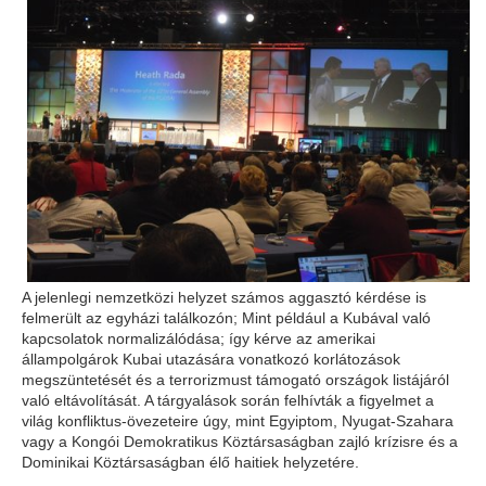
A jelenlegi nemzetközi helyzet számos aggasztó kérdése is
felmerült az egyházi találkozón; Mint például a Kubával való
kapcsolatok normalizálódása; így kérve az amerikai
állampolgárok Kubai utazására vonatkozó korlátozások
megszüntetését és a terrorizmust támogató országok listájáról
való eltávolítását. A tárgyalások során felhívták a figyelmet a
világ konfliktus-övezeteire úgy, mint Egyiptom, Nyugat-Szahara
vagy a Kongói Demokratikus Köztársaságban zajló krízisre és a
Dominikai Köztársaságban élő haitiek helyzetére.