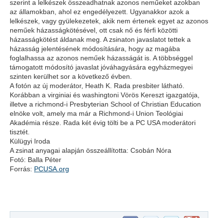
szerint a lelkészek összeadhatnak azonos neműeket azokban
az államokban, ahol ez engedélyezett. Ugyanakkor azok a
lelkészek, vagy gyülekezetek, akik nem értenek egyet az azonos
neműek házasságkötésével, ott csak nő és férfi közötti
házasságkötést áldanak meg. A zsinaton javaslatot tettek a
házasság jelentésének módosítására, hogy az magába
foglalhassa az azonos neműek házasságát is. A többséggel
támogatott módosító javaslat jóváhagyására egyházmegyei
szinten kerülhet sor a következő évben.
A fotón az új moderátor, Heath K. Rada presbiter látható.
Korábban a virginiai és washingtoni Vörös Kereszt igazgatója,
illetve a richmond-i Presbyterian School of Christian Education
elnöke volt, amely ma már a Richmond-i Union Teológiai
Akadémia része. Rada két évig tölti be a PC USA moderátori
tisztét.
Külügyi Iroda
A zsinat anyagai alapján összeállította: Csobán Nóra
Fotó: Balla Péter
Forrás:
PCUSA.org