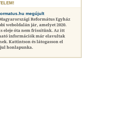
YELEM!
formatus.hu megújult
 Magyarországi Református Egyház
bi weboldalán jár, amelyet 2020.
is eleje óta nem frissítünk. Az itt
ható információk már elavultak
nek. Kattintson és látogasson el
jul honlapunka.