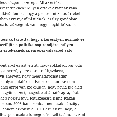
 lesz központi szerepe. Mi az értéke
zervezetünknek? Milyen értékek vannak ránk
dkívül fontos, hogy a protestantizmus értékei
kben érvényesülni tudnak, és úgy gondolom,
hoz is szükségünk van, hogy megbirkózzunk
l.
tosnak tartotta, hogy a keresztyén normák és
erüljön a politika napirendjére. Milyen
az értékeknek az európai válságból való
ntjából ez azt jelenti, hogy sokkal jobban oda
gy a pénzügyi szektor a reálgazdaság
gyis ahelyett, hogy meghatározhatatlan
k, olyan jutalékrendszerekkel, ami se nem
 ahol arról van szó csupán, hogy rövid idő alatt
tegyünk szert, nagyobb átláthatóságra, több
nkább hosszú távú fókuszálásra lenne igazán
ktorban. 2008-ban azonban nem csak pénzügyi
 hanem erkölcsivel is. Ez azt jelenti, hogy a
is aspektusokra is megoldást kell találnunk. Ami