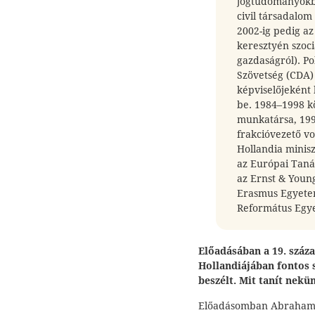
jogtudományokbó
civil társadalom
2002-ig pedig az
keresztyén szoci
gazdaságról). Po
Szövetség (CDA)
képviselőjeként k
be. 1984–1998 k
munkatársa, 1998
frakcióvezető vol
Hollandia minisz
az Európai Tanác
az Ernst & Youn
Erasmus Egyetem
Református Egye
Előadásában a 19. száza
Hollandiájában fontos 
beszélt. Mit tanít ne
Előadásomban Abraham K