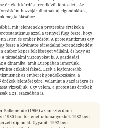
 az értékek kérdése rendkívül fontos lett. Az
forrásként hozzájárulhatnak új elgondolások,
ok megtalálásához.
ábbá, mit jelentenek a protestáns értékek a
otestantizmus azzal a ténnyel függ össze, hogy
fenn Isten és ember között. A protestantizmus egy
ügg össze a kívánatos társadalmi berendezkedést
en ember képes felelősséget vállalni, és hogy az
e a társadalmi viszonyokat is. A gazdasági
: az a dinamika, amit Európában ismerünk,
vinista etikából fakad. Ezek a legfontosabb
ntizmusnak az emberek gondolkozására, a
ő érékek jelentőségére, valamint a gazdaságra és
ását vizsgáljuk. Úgy vélem, a protestáns értékek
sak a 21. században is.
er Balkenende (1956) az amszterdami
n 1980-ban történettudományokból, 1982-ben
zerzett diplomát. Ugyanitt 1992-ben