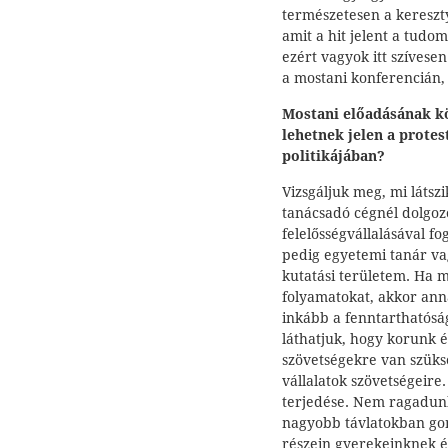
természetesen a kereszty
amit a hit jelent a tudo
ezért vagyok itt szívese
a mostani konferencián,
Mostani előadásának k
lehetnek jelen a protes
politikájában?
Vizsgáljuk meg, mi látsz
tanácsadó cégnél dolgozo
felelősségvállalásával 
pedig egyetemi tanár va
kutatási területem. Ha m
folyamatokat, akkor anna
inkább a fenntarthatóság
láthatjuk, hogy korunk 
szövetségekre van szüks
vállalatok szövetségeir
terjedése. Nem ragadunk
nagyobb távlatokban gond
részein gyerekeinknek é