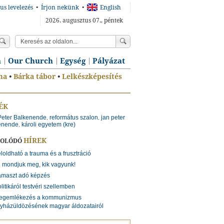
us levelezés
•
Írjon nekünk
•
English
2026. augusztus 07., péntek
n
Our Church
Egység
Pályázat
ma
•
Bárka tábor
•
Lelkészképesítés
ÉK
Peter Balkenende
református szalon
jan peter
,
,
enende
károli egyetem (kre)
,
HÍREK
SOLÓDÓ
loldható a trauma és a frusztráció
 mondjuk meg, kik vagyunk!
ámaszt adó képzés
litikáról testvéri szellemben
egemlékezés a kommunizmus
yházüldözésének magyar áldozatairól