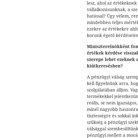
lesz, ahol az értékeknek
vállalkozásunknak, a s
hatással? Úgy vélem, ren
mindebben teljes mérté
ezekre az értékekre ah
korunk égető kérdéseive
Miniszterelnökként fon
értékek kérdése visszak
szerepe lehet ezeknek 
kiútkeresésben?
A pénzügyi válság szempo
kell figyelnünk arra, ho
szolgálatában álljon. Va
termékekkel jelentkezün
reális, se nem igazságos,
minél nagyobb haszonra 
tisztességre és sokkal i
szükség a pénzügyi sze
válsággal szembesültünk,
pénzügyi mellett a morál