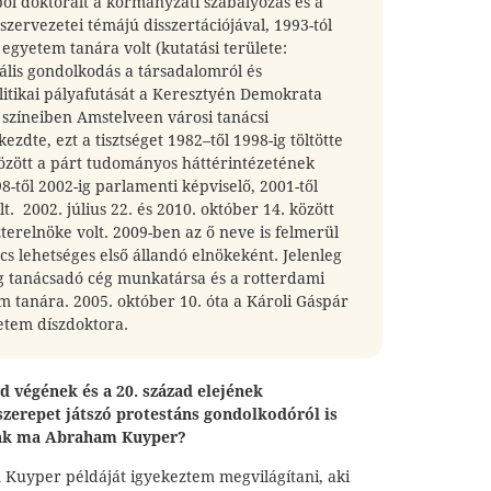
l doktorált a kormányzati szabályozás és a
 szervezetei témájú disszertációjával, 1993-tól
 egyetem tanára volt (kutatási területe:
ális gondolkodás a társadalomról és
litikai pályafutását a Keresztyén Demokrata
 színeiben Amstelveen városi tanácsi
ezdte, ezt a tisztséget 1982–től 1998-ig töltötte
özött a párt tudományos háttérintézetének
-től 2002-ig parlamenti képviselő, 2001-től
t. 2002. július 22. és 2010. október 14. között
terelnöke volt. 2009-ben az ő neve is felmerül
s lehetséges első állandó elnökeként. Jelenleg
g tanácsadó cég munkatársa és a rotterdami
 tanára. 2005. október 10. óta a Károli Gáspár
tem díszdoktora.
d végének és a 20. század elejének
szerepet játszó protestáns gondolkodóról is
künk ma Abraham Kuyper?
uyper példáját igyekeztem megvilágítani, aki