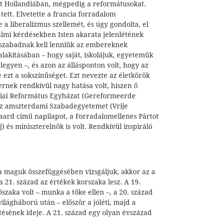
lt Hollandiában, mégpedig a reformátusokat.
tett. Elvetette a francia forradalom
e a liberalizmus szellemét, és úgy gondolta, el
almi kérdésekben Isten akarata jelenlétének
 szabadnak kell lenniük az embereknek
alakításában – hogy saját, iskolájuk, egyetemük
legyen –, és azon az állásponton volt, hogy az
e ezt a sokszínűséget. Ezt nevezte az életkörök
rnek rendkívül nagy hatása volt, hiszen ő
diai Református Egyházat (Gereformeerde
az amszterdami Szabadegyetemet (Vrije
daard című napilapot, a Forradalomellenes Pártot
j) és miniszterelnök is volt. Rendkívül inspiráló
a maguk összefüggésében vizsgáljuk, akkor az a
a 21. század az értékek korszaka lesz. A 19.
őszaka volt – munka a tőke ellen –, a 20. század
világháború után – először a jóléti, majd a
tésének ideje. A 21. század egy olyan évszázad