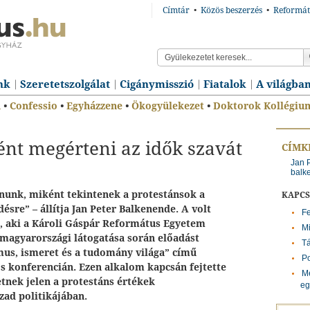
Címtár
•
Közös beszerzés
•
Reformát
nk
Szeretetszolgálat
Cigánymisszió
Fiatalok
A világba
n
•
Confessio
•
Egyházzene
•
Ökogyülekezet
•
Doktorok Kollégiu
nt megérteni az idők szavát
CÍMK
Jan 
balk
álnunk, miként tekintenek a protestánsok a
KAPC
sre” – állítja Jan Peter Balkenende. A volt
Fe
, aki a Károli Gáspár Református Egyetem
Mi
 magyarországi látogatása során előadást
T
zmus, ismeret és a tudomány világa” című
Po
 konferencián. Ezen alkalom kapcsán fejtette
M
etnek jelen a protestáns értékek
eg
ázad politikájában.