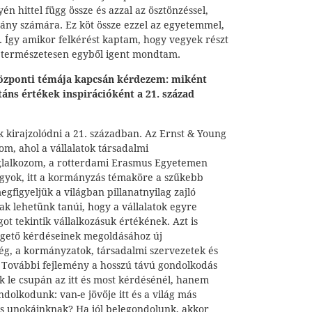
én hittel függ össze és azzal az ösztönzéssel,
mány számára. Ez köt össze ezzel az egyetemmel,
n. Így amikor felkérést kaptam, hogy vegyek részt
 természetesen egyből igent mondtam.
özponti témája kapcsán kérdezem: miként
táns értékek inspirációként a 21. század
ik kirajzolódni a 21. században. Az Ernst & Young
m, ahol a vállalatok társadalmi
foglalkozom, a rotterdami Erasmus Egyetemen
gyok, itt a kormányzás témaköre a szűkebb
egfigyeljük a világban pillanatnyilag zajló
k lehetünk tanúi, hogy a vállalatok egyre
ot tekintik vállalkozásuk értékének. Azt is
égető kérdéseinek megoldásához új
ég, a kormányzatok, társadalmi szervezetek és
e. További fejlemény a hosszú távú gondolkodás
 le csupán az itt és most kérdésénél, hanem
olkodunk: van-e jövője itt és a világ más
s unokáinknak? Ha jól belegondolunk, akkor