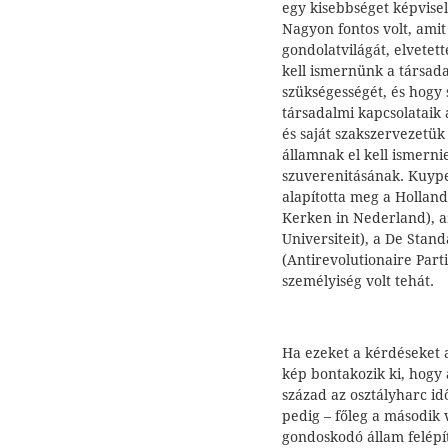
egy kisebbséget képvise
Nagyon fontos volt, amit 
gondolatvilágát, elvetett
kell ismernünk a társad
szükségességét, és hogy
társadalmi kapcsolataik 
és saját szakszervezetük 
államnak el kell ismerni
szuverenitásának. Kuype
alapította meg a Hollan
Kerken in Nederland), 
Universiteit), a De Stan
(Antirevolutionaire Parti
személyiség volt tehát.
Ha ezeket a kérdéseket 
kép bontakozik ki, hogy 
század az osztályharc id
pedig – főleg a második 
gondoskodó állam felépí