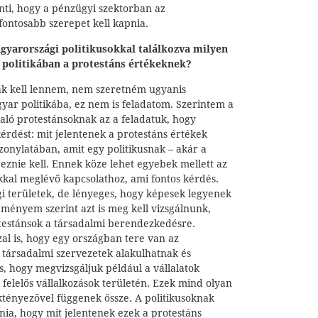
enti, hogy a pénzügyi szektorban az
fontosabb szerepet kell kapnia.
yarországi politikusokkal találkozva milyen
r politikában a protestáns értékeknek?
nak kell lennem, nem szeretném ugyanis
ar politikába, ez nem is feladatom. Szerintem a
laló protestánsoknak az a feladatuk, hogy
érdést: mit jelentenek a protestáns értékek
onylatában, amit egy politikusnak – akár a
eznie kell. Ennek köze lehet egyebek mellett az
kal meglévő kapcsolathoz, ami fontos kérdés.
gi területek, de lényeges, hogy képesek legyenek
ményem szerint azt is meg kell vizsgálnunk,
testánsok a társadalmi berendezkedésre.
al is, hogy egy országban tere van az
társadalmi szervezetek alakulhatnak és
, hogy megvizsgáljuk például a vállalatok
 felelős vállalkozások területén. Ezek mind olyan
ktényezővel függenek össze. A politikusoknak
lnia, hogy mit jelentenek ezek a protestáns