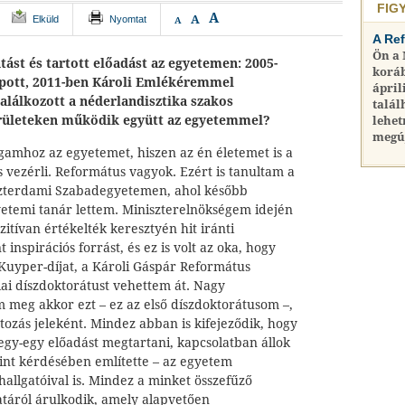
FIG
A
A
Elküld
Nyomtat
A
A Re
Ön a
tást és tartott előadást az egyetemen: 2005-
koráb
apott, 2011-ben Károli Emlékéremmel
ápril
találkozott a néderlandisztika szakos
talál
erületeken működik együtt az egyetemmel?
lehet
megú
mhoz az egyetemet, hiszen az én életemet is a
vezérli. Református vagyok. Ezért is tanultam a
zterdami Szabadegyetemen, ahol később
yetemi tanár lettem. Miniszterelnökségem idején
zitívan értékelték keresztyén hit iránti
 inspirációs forrást, és ez is volt az oka, hogy
uyper-díjat, a Károli Gáspár Református
ai díszdoktorátust vehettem át. Nagy
m meg akkor ezt – ez az első díszdoktorátusom –,
tozás jeleként. Mindez abban is kifejeződik, hogy
 egy-egy előadást megtartani, kapcsolatban állok
mint kérdésében említette – az egyetem
hallgatóival is. Mindez a minket összefűző
táról árulkodik, amely alapvetően