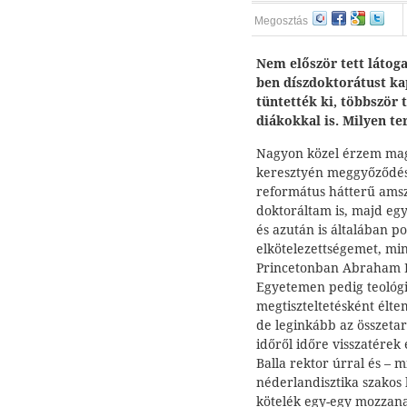
Megosztás
Nem először tett látoga
ben díszdoktorátust k
tüntették ki, többször 
diákokkal is. Milyen t
Nagyon közel érzem maga
keresztyén meggyőződés 
református hátterű ams
doktoráltam is, majd eg
és azután is általában po
elkötelezettségemet, mint
Princetonban Abraham K
Egyetemen pedig teológi
megtiszteltetésként élte
de leginkább az összetar
időről időre visszatérek
Balla rektor úrral és – 
néderlandisztika szakos 
kötelék egy-egy mozzana