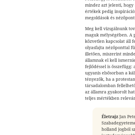
mindez azt jelenti, hogy
értékek pedig inspiráció
megoldások és nézőpont
Meg kell vizsgálnunk tov
maguk mélységében. A pr
közvetlen kapcsolat áll 
olyasfajta nézőponttal f
illetően, miszerint mind
államnak el kell ismerni
fejlődéssel is összefügg
ugyanis elsősorban a kál
tényezők, ha a protesta
társadalomban fellelhet
az államra gyakorolt hat
teljes mértékben releván
Életrajz
Jan Pet
Szabadegyeteme
holland jogból s