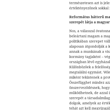
természetesen azt is jel
értéktényezőnek sokkal 
Református hátterű mag
szerepét látja a magya
Nos, a válasszal óvatos
beleártani magam a magy
politikában szerepet vál
alaposan átgondolják a k
annak a munkának a visz
kormány tagjaként – vég
országban lévő egyházak
Különbözőek a felelőssé
megtalálni egymást. Véle
miként tekintenek a pro
Összefügghet mindez azz
önszerveződésnek, hogy 
működhetnek, de azzal is
szerepét a társadalmilag
dolgok, amelyek az érté
tehát azt kell megvizsgá