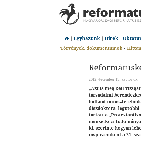
Egyházunk
Hírek
Oktatu
Törvények, dokumentumok
•
Hitta
Reformátuské
2012. december 13., csütörtök
„Azt is meg kell vizsg
társadalmi berendezkedé
holland miniszterelnök
díszdoktora, legutóbbi
tartott a „Protestanti
nemzetközi tudományos
ki, szerinte hogyan leh
inspirációként a 21. sz