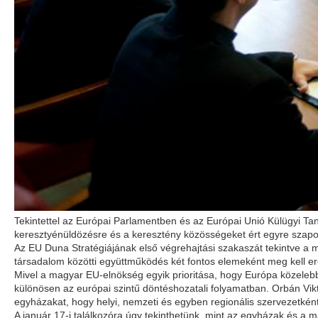
Tekintettel az Európai Parlamentben és az Európai Unió Külügyi Tan
keresztyénüldözésre és a keresztény közösségeket ért egyre szapor
Az EU Duna Stratégiájának első végrehajtási szakaszát tekintve a m
társadalom közötti együttműködés két fontos elemeként meg kell er
Mivel a magyar EU-elnökség egyik prioritása, hogy Európa közelebb 
különösen az európai szintű döntéshozatali folyamatban. Orbán Vik
egyházakat, hogy helyi, nemzeti és egyben regionális szervezetkén
A január 17-i találkozóra úgy tekinthetünk, mint az egyházak és a 