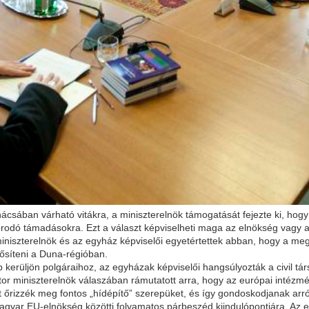
ácsában várható vitákra, a miniszterelnök támogatását fejezte ki, hogy
odó támadásokra. Ezt a választ képviselheti maga az elnökség vagy az 
iniszterelnök és az egyház képviselői egyetértettek abban, hogy a megb
ősíteni a Duna-régióban.
kerüljön polgáraihoz, az egyházak képviselői hangsúlyozták a civil tá
tor miniszterelnök válaszában rámutatott arra, hogy az európai intézm
t őrizzék meg fontos „hídépítő” szerepüket, és így gondoskodjanak arr
magyar EU-elnökség közötti folyamatos párbeszéd kiindulópontjára. Az 