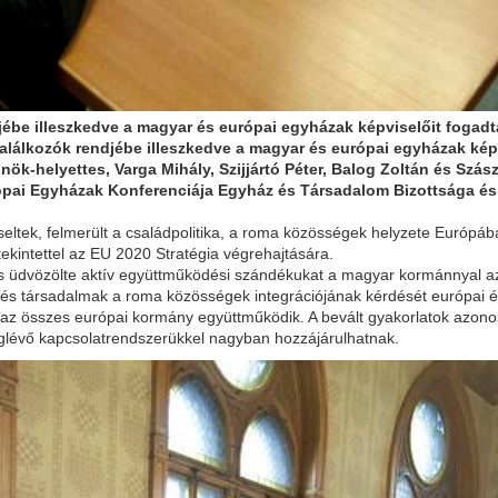
jébe illeszkedve a magyar és európai egyházak képviselőit fogadt
álkozók rendjébe illeszkedve a magyar és európai egyházak képvi
ök-helyettes, Varga Mihály, Szijjártó Péter, Balog Zoltán és Szász
ai Egyházak Konferenciája Egyház és Társadalom Bizottsága és
iseltek, felmerült a családpolitika, a roma közösségek helyzete Európá
s tekintettel az EU 2020 Stratégia végrehajtására.
és üdvözölte aktív együttműködési szándékukat a magyar kormánnyal a
 és társadalmak a roma közösségek integrációjának kérdését európai 
az összes európai kormány együttműködik. A bevált gyakorlatok azonos
lévő kapcsolatrendszerükkel nagyban hozzájárulhatnak.