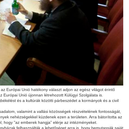
 az Európai Unió hatékony választ adjon az egész világot érintő
Európai Unió újonnan létrehozott Külügyi Szolgálata is.
ékélést és a kultúrák közötti párbeszédet a kormányok és a civil
rsadalom, valamint a vallási közösségek részvételének fontosságát,
ények nehézségekkel küzdenek ezen a területen. Arra bátorította az
ól, hogy "az emberek hangja” elérje az intézményeket.
egyházak felhasználták a lehetőséget arra is, hogy bemutassák saját