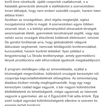
évről évre növekszik, újabb csoportok csatlakoznak, s a
fiatalabb generációk átveszik a stafétabotot a szervezésben.
Innen láthatjuk, hogy nem emberi szándék csupán, hanem Isten
áldása kíséri.
Azokban az országokban, ahol régóta megtartják, egész
mozgalommá nőtte ki magát. A szervezésben egyre többen
vesznek részt, s a befolyt adományokból elmaradott térségek
asszonyainak életét, gyermekek tanulmányait segítik, vagy épp
nehéz sorsú országok éhezőinek küldenek élelmiszert, ivóvizet.
De gondot fordítanak arra, hogy globalizálódó világunk
áldozatain segítsenek, nemcsak felvilágosító konferenciákkal,
kurzusokkal, hanem konkrét tettekkel. Ilyen például a
lengyelországi La Strada tevékenysége, amely gyermekkorú
lányok prostitúcióra való elhurcolását igyekszik megakadályozni.
E program elsődleges célja az ismeretátadás, ezáltal a
közösségek megerősítése, különböző országok keresztyén női
csoportjai kapcsolatfelvételének elősegítése. Az ismeretanyag
átadása közben mindig megfogalmazódik, hogy egy nagy
keresztyén család tagjai vagyunk, s bár nagyon különbözőek
életfeltételeink és lehetőségeink, mégis ugyannak az Istennek
vagyunk a gyermekei, aki az ő Egyszülött Fiát adta értünk. Épp
ezért tudjuk egymást különbözőségeink ellenére is szeretni és
egymás terhét hordozni.