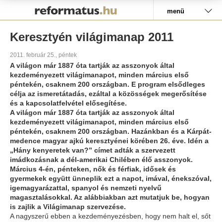
Pályázat
menü
Keresztyén világimanap 2011
2011. február 25., péntek
A világon már 1887 óta tartják az asszonyok által
kezdeményezett világimanapot, minden március első
péntekén, csaknem 200 országban. E program elsődleges
célja az ismeretátadás, ezáltal a közösségek megerősítése
és a kapcsolatfelvétel elősegítése.
A világon már 1887 óta tartják az asszonyok által
kezdeményezett világimanapot, minden március első
péntekén, csaknem 200 országban. Hazánkban és a Kárpát-
medence magyar ajkú keresztyénei körében 26. éve. Idén a
„Hány kenyeretek van?” címet adták a szervezett
imádkozásnak a dél-amerikai Chilében élő asszonyok.
Március 4-én, pénteken, nők és férfiak, idősek és
gyermekek együtt ünneplik ezt a napot, imával, énekszóval,
igemagyarázattal, spanyol és nemzeti nyelvű
magasztalásokkal. Az alábbiakban azt mutatjuk be, hogyan
is zajlik a Világimanap szervezése.
A nagyszerű ebben a kezdeményezésben, hogy nem halt el, sőt