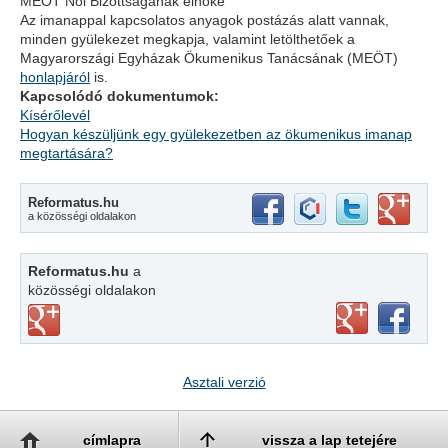
MEÖT Női Bizottságának elnöke
Az imanappal kapcsolatos anyagok postázás alatt vannak,
minden gyülekezet megkapja, valamint letölthetőek a
Magyarországi Egyházak Ökumenikus Tanácsának (MEÖT)
honlapjáról
is.
Kapcsolódó dokumentumok:
Kísérőlevél
Hogyan készüljünk egy gyülekezetben az ökumenikus imanap
megtartására?
Reformatus.hu
a közösségi oldalakon
Reformatus.hu
a
közösségi oldalakon
Asztali verzió
címlapra
vissza a lap tetejére