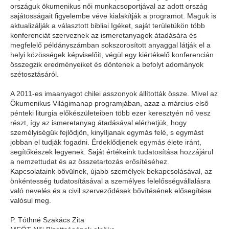
országuk ökumenikus női munkacsoportjával az adott ország
sajátosságait figyelembe véve kialakítják a programot. Maguk is
aktualizálják a választott bibliai Igéket, saját területükön több
konferenciát szerveznek az ismeretanyagok átadására és
megfelelő példányszámban sokszorosított anyaggal látják el a
helyi közösségek képviselőit, végül egy kiértékelő konferencián
összegzik eredményeiket és döntenek a befolyt adományok
szétosztásáról.
A 2011-es imaanyagot chilei asszonyok állították össze. Mivel az
Ökumenikus Világimanap programjában, azaz a március első
pénteki liturgia előkészületeiben több ezer keresztyén nő vesz
részt, így az ismeretanyag átadásával elérhetjük, hogy
személyiségük fejlődjön, kinyíljanak egymás felé, s egymást
jobban el tudják fogadni. Érdeklődjenek egymás élete iránt,
segítőkészek legyenek. Saját értékeink tudatosítása hozzájárul
a nemzettudat és az összetartozás erősítéséhez.
Kapcsolataink bővülnek, újabb személyek bekapcsolásával, az
önkéntesség tudatosításával a személyes felelősségvállalásra
való nevelés és a civil szerveződések bővítésének elősegítése
valósul meg.
P. Tóthné Szakács Zita