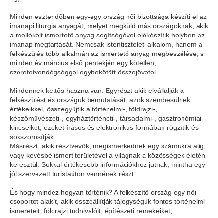
Minden esztendőben egy-egy ország női bizottsága készíti el az
imanapi liturgia anyagát, melyet megküld más országoknak, akik
a mellékelt ismertető anyag segítségével előkészítik helyben az
imanap megtartását. Nemcsak istentiszteleti alkalom, hanem a
felkészülés több alkalmán az ismertető anyag megbeszélése, s
minden év március első péntekjén egy kötetlen,
szeretetvendégséggel egybekötött összejövetel.
Mindennek kettős haszna van. Egyrészt akik elvállalják a
felkészülést és országuk bemutatását, azok szembesülnek
értékeikkel, összegyűjtik a történelmi-, földrajzi-,
képzőművészeti-, egyháztörténeti-, társadalmi-, gasztronómiai
kincseiket, ezeket írásos és elektronikus formában rögzítik és
sokszorosítják.
Másrészt, akik résztvevők, megismerkednek egy számukra alig,
vagy kevésbé ismert területével a világnak a közösségek életén
keresztül. Sokkal értékesebb információkhoz jutnak, mintha egy
jól szervezett turistaúton vennének részt.
És hogy mindez hogyan történik? A felkészítő ország egy női
csoportot alakít, akik összeállítják tájegységük fontos történelmi
ismereteit, földrajzi tudnivalóit, építészeti remekeiket,