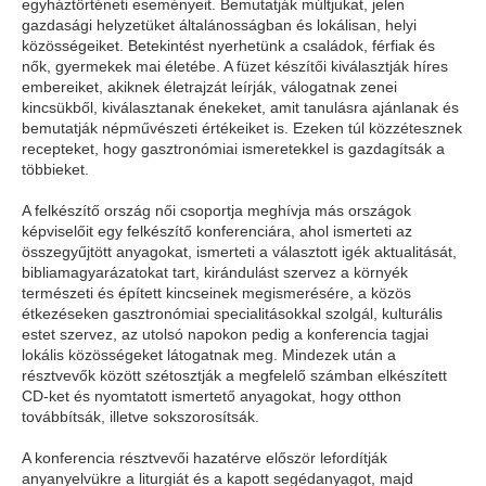
egyháztörténeti eseményeit. Bemutatják múltjukat, jelen
gazdasági helyzetüket általánosságban és lokálisan, helyi
közösségeiket. Betekintést nyerhetünk a családok, férfiak és
nők, gyermekek mai életébe. A füzet készítői kiválasztják híres
embereiket, akiknek életrajzát leírják, válogatnak zenei
kincsükből, kiválasztanak énekeket, amit tanulásra ajánlanak és
bemutatják népművészeti értékeiket is. Ezeken túl közzétesznek
recepteket, hogy gasztronómiai ismeretekkel is gazdagítsák a
többieket.
A felkészítő ország női csoportja meghívja más országok
képviselőit egy felkészítő konferenciára, ahol ismerteti az
összegyűjtött anyagokat, ismerteti a választott igék aktualitását,
bibliamagyarázatokat tart, kirándulást szervez a környék
természeti és épített kincseinek megismerésére, a közös
étkezéseken gasztronómiai specialitásokkal szolgál, kulturális
estet szervez, az utolsó napokon pedig a konferencia tagjai
lokális közösségeket látogatnak meg. Mindezek után a
résztvevők között szétosztják a megfelelő számban elkészített
CD-ket és nyomtatott ismertető anyagokat, hogy otthon
továbbítsák, illetve sokszorosítsák.
A konferencia résztvevői hazatérve először lefordítják
anyanyelvükre a liturgiát és a kapott segédanyagot, majd