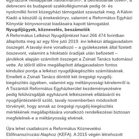
egyházunk hetilapjának hatvanhárom-, a Bethesdának ötven-, a
debreceni és budapesti szakkollégiumnak pedig öt- és
nyolcmillió forint közegyházi támogatást szavaztak meg. A Kálvin
Kiadó a készülő új énekeskönyv, valamint a Református Egyházi
Könyvtár könyvsorozat kiadásaira kapott támogatást.
Nyugdíjügyek, köznevelés, beszámolók
A Református Lelkészi Nyugdíjintézet havi 266 474 forintban
állapította meg az egy főre jutó 2019. évi lelkészi átlagjavadalom
összegét. A tavalyi évre vonatkozó – a gyülekezetek által fizetett
összevont, valamint a hitoktatói óradíjak után befizetett –
járulékok alapján számított összeget a Zsinati Tanács tudomásul
vette. Az időről időre megállapított átlagjavadalom fontos
kiindulási pontja a lelkészi nyugdíjkiegészítés számításának.
Emellett a Zsinati Tanács döntött két öregségi nyugdíj-
kiegészítés ügyében, valamint egy méltányossági kérelemről is.
A Tiszántúli Református Egyházkerület kezdeményezésére
pedig felülvizsgálják egyházunk lelkészeinek ellátásáról és
nyugdíjintézetéről szóló, tavaly novemberben módosított
törvényét, hogy annak az öregségi nyugdíj-kiegészítés
mértékének megállapítására vonatkozó rendelkezései biztosan
megfelelnek-e a méltányosság elvének.
Újra lehet csatlakozni a Református Köznevelési
Előfinanszírozási Alaphoz (KEFA). A 2015 végén létrehozott