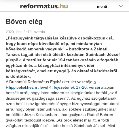
Pályázat
menü
Bőven elég
2020. február 19., szerda
„Pénzügyeink tárgyalására készülve csodálkozzunk rá,
hogy Isten népe bővelkedő nép, mi mindannyian
bővelkedő emberek vagyunk" – buzdította a Zsinati
Tanács tagjait idei első ülésük kezdetén Steinbach József
püspök. A testület február 19-i tanácskozásán elfogadták
egyházunk és a közegyházi intézmények idei
költségvetését, emellett nyugdíj- és oktatási kérdésekről
is döntöttek.
A Dunántúli Református Egyházkerület vezetője
a
Filippibeliekhez írt levél 4. fejezetének 17-20. versei
alapján
beszélt arról, hogy Isten minden szükségletünket betölti „az ő
dicsőségének gazdagsága szerint”. Az egyház szolgálatának,
azon belül is az igehirdetés lényege bizonyossággal rámutatni
arra, hogy olyan Istenünk van, aki sokféle szükségünket már
betöltötte Jézus Krisztusban – hangsúlyozta Rudolf Bohren
gyakorlati teológust idézve. „Az örök életet már itt, e földi
világban elkezdjük élni” – tette hozzá Steinbach József. Mint