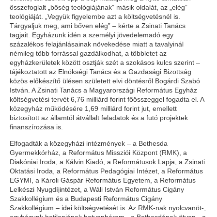
összefoglalt „bőség teológiájának” másik oldalát, az „elég”
teológiáját. „Vegyük figyelembe azt a költségvetésnél is.
Tárgyaljuk meg, ami bőven elég” – kérte a Zsinati Tanács
tagjait. Egyházunk idén a személyi jövedelemadó egy
százalékos felajánlásainak növekedése miatt a tavalyinál
némileg több forrással gazdálkodhat, a többletet az
egyházkerületek között osztják szét a szokásos kulcs szerint –
tájékoztatott az Elnökségi Tanács és a Gazdasági Bizottság
közös előkészítő ülésen született elvi döntésről Bogárdi Szabó
István. A Zsinati Tanács a Magyarországi Református Egyház
költségvetési tervét 6,76 milliárd forint főösszeggel fogadta el. A
közegyház működésére 1,69 milliárd forint jut, emellett
biztosított az államtól átvállalt feladatok és a futó projektek
finanszírozása is.
Elfogadták a közegyházi intézmények – a Bethesda
Gyermekkórház, a Református Missziói Központ (RMK), a
Diakóniai Iroda, a Kálvin Kiadó, a Reformátusok Lapja, a Zsinati
Oktatási Iroda, a Református Pedagógiai Intézet, a Református
EGYMI, a Károli Gáspár Református Egyetem, a Református
Lelkészi Nyugdíjintézet, a Wáli István Református Cigány
Szakkollégium és a Budapesti Református Cigány
Szakkollégium – idei költségvetését is. Az RMK-nak nyolcvanöt-,