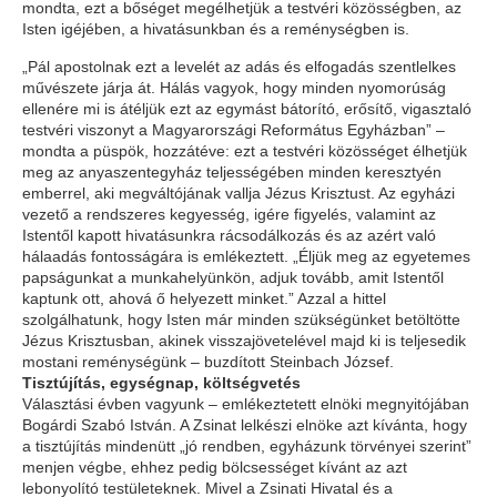
mondta, ezt a bőséget megélhetjük a testvéri közösségben, az
Isten igéjében, a hivatásunkban és a reménységben is.
„Pál apostolnak ezt a levelét az adás és elfogadás szentlelkes
művészete járja át. Hálás vagyok, hogy minden nyomorúság
ellenére mi is átéljük ezt az egymást bátorító, erősítő, vigasztaló
testvéri viszonyt a Magyarországi Református Egyházban” –
mondta a püspök, hozzátéve: ezt a testvéri közösséget élhetjük
meg az anyaszentegyház teljességében minden keresztyén
emberrel, aki megváltójának vallja Jézus Krisztust. Az egyházi
vezető a rendszeres kegyesség, igére figyelés, valamint az
Istentől kapott hivatásunkra rácsodálkozás és az azért való
hálaadás fontosságára is emlékeztett. „Éljük meg az egyetemes
papságunkat a munkahelyünkön, adjuk tovább, amit Istentől
kaptunk ott, ahová ő helyezett minket.” Azzal a hittel
szolgálhatunk, hogy Isten már minden szükségünket betöltötte
Jézus Krisztusban, akinek visszajövetelével majd ki is teljesedik
mostani reménységünk – buzdított Steinbach József.
Tisztújítás, egységnap, költségvetés
Választási évben vagyunk – emlékeztetett elnöki megnyitójában
Bogárdi Szabó István. A Zsinat lelkészi elnöke azt kívánta, hogy
a tisztújítás mindenütt „jó rendben, egyházunk törvényei szerint”
menjen végbe, ehhez pedig bölcsességet kívánt az azt
lebonyolító testületeknek. Mivel a Zsinati Hivatal és a