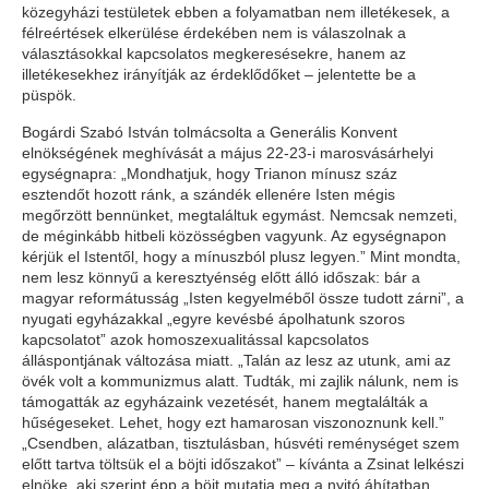
közegyházi testületek ebben a folyamatban nem illetékesek, a
félreértések elkerülése érdekében nem is válaszolnak a
választásokkal kapcsolatos megkeresésekre, hanem az
illetékesekhez irányítják az érdeklődőket – jelentette be a
püspök.
Bogárdi Szabó István tolmácsolta a Generális Konvent
elnökségének meghívását a május 22-23-i marosvásárhelyi
egységnapra: „Mondhatjuk, hogy Trianon mínusz száz
esztendőt hozott ránk, a szándék ellenére Isten mégis
megőrzött bennünket, megtaláltuk egymást. Nemcsak nemzeti,
de méginkább hitbeli közösségben vagyunk. Az egységnapon
kérjük el Istentől, hogy a mínuszból plusz legyen.” Mint mondta,
nem lesz könnyű a keresztyénség előtt álló időszak: bár a
magyar reformátusság „Isten kegyelméből össze tudott zárni”, a
nyugati egyházakkal „egyre kevésbé ápolhatunk szoros
kapcsolatot” azok homoszexualitással kapcsolatos
álláspontjának változása miatt. „Talán az lesz az utunk, ami az
övék volt a kommunizmus alatt. Tudták, mi zajlik nálunk, nem is
támogatták az egyházaink vezetését, hanem megtalálták a
hűségeseket. Lehet, hogy ezt hamarosan viszonoznunk kell.”
„Csendben, alázatban, tisztulásban, húsvéti reménységet szem
előtt tartva töltsük el a böjti időszakot” – kívánta a Zsinat lelkészi
elnöke, aki szerint épp a böjt mutatja meg a nyitó áhítatban