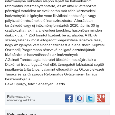
intézménybe önkéntes alapon lépett be hatvanhárom
református intézményfenntartó, és az általuk létrehozott
pénzügyi tartalékot az évek során már több köznevelési
intézményük is igénybe vette likviditási nehézségei vagy
pályázati önrészének előfinanszírozására. A korábban
tartózkodó vagy új intézményfenntartók 2020. április 30-ig
csatlakozhatnak, ha a jelenlegi tagokhoz hasonlóan minden
diákjuk után 4 258 forintot fizetnek be az alapba. A KEFA
szabályzatának most elfogadott kiegészítése lehetővé teszi,
hogy az igénybe vett előfinanszírozást a Klebelsberg Képzési
Ösztöndíj Programban részvevő hallgató ösztöndíjának
kiváltására is használhassák az intézmények.
A Zsinati Tanács tagjai februári ülésükön hozzájárultak a
Diakóniai Iroda fogyatékkal élők támogatott lakhatását segítő
ingatlanvásárlásához, valamint elfogadták az Ökogyülekezeti
Tanács és az Országos Református Gyűjteményi Tanács
beszámolóját is.
Feke György, fotó: Sebestyén László
Reformatus.hu
a közösségi oldalakon
Reformatus.hu
a