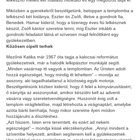
lelkésznő mellett két főállású hitoktató és egy megbízott látja el.
Miközben a gyerekekről beszélgetünk, betoppan a templomba a
lelkésznő két kislánya, Eszter és Zsófi, illetve a gondnok fia,
Benedek. Hamar kiderül, hogy a tizenegy éves fiú lelkésznek
készül, Zsófi kántor szeretne lenni, míg Eszter inkább a
gondnoki feladatot látná el szívesen majd felnőttként egy
gyülekezetben.
Közösen cipelt terhek
Mezőné Katika már 1967 óta tagja a kalocsai református
gyülekezetnek, már a hatodik lelkipásztor munkáját segíti.
„Minden vasárnap itt vagyok a templomban. Az Úristen adott
hozzá egészséget, hogy mindig itt lehettem” – mondja az
asszony, aki tagadhatatlanul a közösség egyik motorja.
Beszélgetésünk közben kiderül, hogy ő felel a könyvárusításért,
ő irányítja az asszonyokat, amikor készülni kell az adventi
vásárra vagy szeretetvendégségre. Huszonöt évig volt a
templom virágfelelőse, majd létrehozta a virágnaptárt, amelybe
azóta bárki beírhatja, hogy mikor szeretne ilyen módon
hozzájárulni a díszítéshez.
„Azt hiszem, Isten erre teremtett, és ezért ad nekem
egészséget” – mondja kissé elérzékenyülve. „Annyi mindent a
szívembe helyezett, amiben segítenem kell a gyülekezetnek.