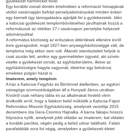
gyülekezet harminckét fővel.
Egy korábbi zsinati döntés értelmében a reformáció hónapjának
utolsó vasárnapján befolyt perselyadományokat minden évben
egy kiemelt ügy támogatására ajánlják fel a gyülekezetek. Idén
a kalocsai gyülekezet templombővítéséhez járulhatnak hozzá a
reformátusok az október 27-i vasárnapon perselybe helyezett
adományukkal.
A református közösség az erőszakos áttérítések ellenére évről
évre gyarapodott, majd 1927-ben anyaegyházközséggé vált, de
temploma még ekkor sem volt. Állandó istentiszteleti helyük is
csak azután lett, amikor egy gyermektelen ügyvéd, aki szívén
viselte a gyülekezet sorsát, az egyházkerületre, illetve az
egyházközségre hagyta vagyonát, ideértve egy belvárosi,
emeletes polgári házat is.
Imaterem, amely templom
A ház a Kalocsai Fegyház és Börtönnel átellenben, az egykori
zsinagóga szomszédságában áll a Hunyadi János utcában.
Kívülről csak néhány tábla és az alkalmakat hirdető vitrin
árulkodik arról, hogy a falakon belül működik a Kalocsa-Fajszi
Református Missziói Egyházközség, amelynek vezetője 2015
decembere óta Gera-Csontos Hajnalka. A barna fakapu hosszú
folyosóra nyílik, amelynek jobb oldalán az imaterem, bal oldalán
a korábbi parókia, végén pedig a belső udvar található. Falain
parafatáblák sora fut végig, amelyeken a gyülekezeti életet