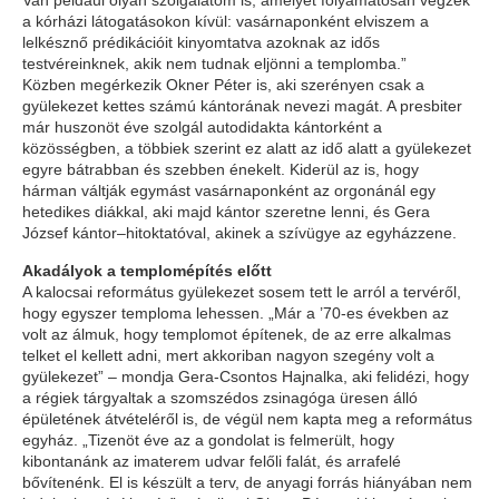
Van például olyan szolgálatom is, amelyet folyamatosan végzek
a kórházi látogatásokon kívül: vasárnaponként elviszem a
lelkésznő prédikációit kinyomtatva azoknak az idős
testvéreinknek, akik nem tudnak eljönni a templomba.”
Közben megérkezik Okner Péter is, aki szerényen csak a
gyülekezet kettes számú kántorának nevezi magát. A presbiter
már huszonöt éve szolgál autodidakta kántorként a
közösségben, a többiek szerint ez alatt az idő alatt a gyülekezet
egyre bátrabban és szebben énekelt. Kiderül az is, hogy
hárman váltják egymást vasárnaponként az orgonánál egy
hetedikes diákkal, aki majd kántor szeretne lenni, és Gera
József kántor–hitoktatóval, akinek a szívügye az egyházzene.
Akadályok a templomépítés előtt
A kalocsai református gyülekezet sosem tett le arról a tervéről,
hogy egyszer temploma lehessen. „Már a ’70-es években az
volt az álmuk, hogy templomot építenek, de az erre alkalmas
telket el kellett adni, mert akkoriban nagyon szegény volt a
gyülekezet” – mondja Gera-Csontos Hajnalka, aki felidézi, hogy
a régiek tárgyaltak a szomszédos zsinagóga üresen álló
épületének átvételéről is, de végül nem kapta meg a református
egyház. „Tizenöt éve az a gondolat is felmerült, hogy
kibontanánk az imaterem udvar felőli falát, és arrafelé
bővítenénk. El is készült a terv, de anyagi forrás hiányában nem