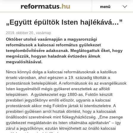
Pályázat
menü
„Együtt épültök Isten hajlékává…”
2019. október 20., vasárnap
Október utolsó vasárnapján a magyarországi
reformátusok a kalocsai református gyülekezet
templombővítésére adakoznak. Meglátogattuk őket, hogy
megnézzük, hogyan haladnak évtizedes álmuk
megvalósításával.
Nincs könnyű dolga a kalocsai reformátusoknak a katolikus
érseki városban, ahol egészen a 19. századig tiltották a
protestánsok betelepülését. A reformátusok és az evangélikusok
Isten kegyelméből mégis gyökeret eresztettek az alföldi
településen. A gyülekezetet egy 1880-as, Foktőn készült
presbiteri jegyzőkönyv említi először, ugyanis a kalocsai
protestánsok akkor még Foktőre jártak ki istentiszteletre. A
presbiteri gyűlésen arról hoztak döntést, hogy a kalocsaiak
önállósodni szeretnének mint fiókegyházközség. „Eme zsenge
gyülekezet megáldatván és Isten oltalmába ajánltatván” – így
zárul a jegyzőkönyv, ezután létrejöhetett az önálló kalocsai