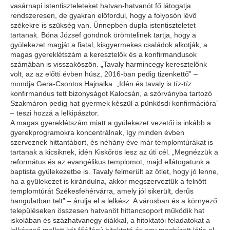
vasárnapi istentiszteleteket hatvan-hatvanöt fő látogatja
rendszeresen, de gyakran előfordul, hogy a folyosón lévő
székekre is szükség van. Ünnepben dupla istentiszteletet
tartanak. Bóna József gondnok örömtelinek tartja, hogy a
gyülekezet magját a fiatal, kisgyermekes családok alkotják, a
magas gyereklétszám a keresztelők és a konfirmandusok
számában is visszaköszön. „Tavaly harmincegy keresztelőnk
volt, az az előtti évben húsz, 2016-ban pedig tizenkettő” –
mondja Gera-Csontos Hajnalka. „Idén és tavaly is tíz-tíz
konfirmandus tett bizonyságot Kalocsán, a szórványba tartozó
Szakmáron pedig hat gyermek készül a pünkösdi konfirmációra”
– teszi hozzá a lelkipásztor.
A magas gyereklétszám miatt a gyülekezet vezetői is inkább a
gyerekprogramokra koncentrálnak, így minden évben
szerveznek hittantábort, és néhány éve már templomtúrákat is
tartanak a kicsiknek, idén Kiskőrös lesz az úti cél. „Megnézzük a
református és az evangélikus templomot, majd ellátogatunk a
baptista gyülekezetbe is. Tavaly felmerült az ötlet, hogy jó lenne,
ha a gyülekezet is kirándulna, akkor megszerveztük a felnőtt
templomtúrát Székesfehérvárra, amely jól sikerült, derűs
hangulatban telt” – árulja el a lelkész. A városban és a környező
településeken összesen hatvanöt hittancsoport működik hat
iskolában és százhatvanegy diákkal, a hitoktatói feladatokat a