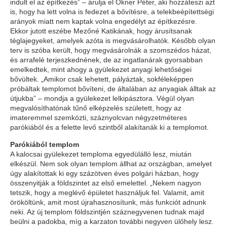
indult el az építkezés” – árulja el Okner Péter, aki hozzáteszi azt
is, hogy ha lett volna is fedezet a bővítésre, a telekbeépítettségi
arányok miatt nem kaptak volna engedélyt az építkezésre.
Ekkor jutott eszébe Mezőné Katikának, hogy árusítsanak
téglajegyeket, amelyek azóta is megvásárolhatók. Később olyan
terv is szóba került, hogy megvásárolnák a szomszédos házat,
és arrafelé terjeszkednének, de az ingatlanárak gyorsabban
emelkedtek, mint ahogy a gyülekezet anyagi lehetőségei
bővültek. „Amikor csak lehetett, pályáztak, sokféleképpen
próbáltak templomot bővíteni, de általában az anyagiak álltak az
útjukba” – mondja a gyülekezet lelkipásztora. Végül olyan
megvalósíthatónak tűnő elképzelés született, hogy az
imateremmel szemközti, száznyolcvan négyzetméteres
parókiából és a felette levő szintből alakítanák ki a templomot.
Parókiából templom
A kalocsai gyülekezet temploma egyedülálló lesz, miután
elkészül. Nem sok olyan templom állhat az országban, amelyet
úgy alakítottak ki egy százötven éves polgári házban, hogy
összenyitják a földszintet az első emelettel. „Nekem nagyon
tetszik, hogy a meglévő épületet használjuk fel. Valamit, amit
örököltünk, amit most újrahasznosítunk, más funkciót adnunk
neki. Az új templom földszintjén száznegyvenen tudnak majd
beülni a padokba, míg a karzaton további negyven ülőhely lesz.