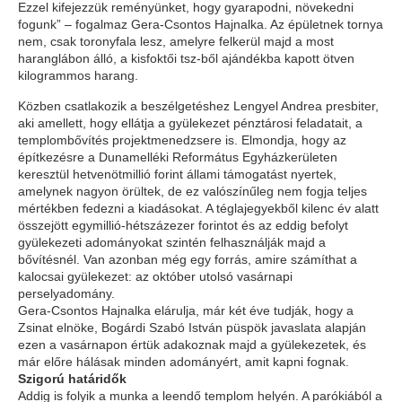
Ezzel kifejezzük reményünket, hogy gyarapodni, növekedni
fogunk” – fogalmaz Gera-Csontos Hajnalka. Az épületnek tornya
nem, csak toronyfala lesz, amelyre felkerül majd a most
haranglábon álló, a kisfoktői tsz-ből ajándékba kapott ötven
kilogrammos harang.
Közben csatlakozik a beszélgetéshez Lengyel Andrea presbiter,
aki amellett, hogy ellátja a gyülekezet pénztárosi feladatait, a
templombővítés projektmenedzsere is. Elmondja, hogy az
építkezésre a Dunamelléki Református Egyházkerületen
keresztül hetvenötmillió forint állami támogatást nyertek,
amelynek nagyon örültek, de ez valószínűleg nem fogja teljes
mértékben fedezni a kiadásokat. A téglajegyekből kilenc év alatt
összejött egymillió-hétszázezer forintot és az eddig befolyt
gyülekezeti adományokat szintén felhasználják majd a
bővítésnél. Van azonban még egy forrás, amire számíthat a
kalocsai gyülekezet: az október utolsó vasárnapi
perselyadomány.
Gera-Csontos Hajnalka elárulja, már két éve tudják, hogy a
Zsinat elnöke, Bogárdi Szabó István püspök javaslata alapján
ezen a vasárnapon értük adakoznak majd a gyülekezetek, és
már előre hálásak minden adományért, amit kapni fognak.
Szigorú határidők
Addig is folyik a munka a leendő templom helyén. A parókiából a