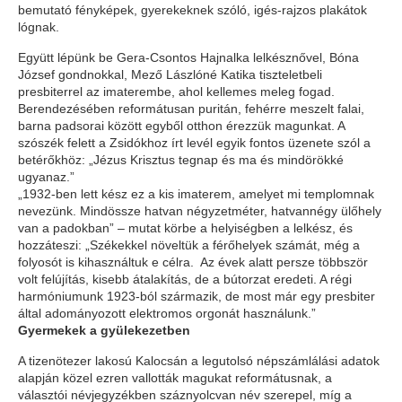
bemutató fényképek, gyerekeknek szóló, igés-rajzos plakátok
lógnak.
Együtt lépünk be Gera-Csontos Hajnalka lelkésznővel, Bóna
József gondnokkal, Mező Lászlóné Katika tiszteletbeli
presbiterrel az imaterembe, ahol kellemes meleg fogad.
Berendezésében reformátusan puritán, fehérre meszelt falai,
barna padsorai között egyből otthon érezzük magunkat. A
szószék felett a Zsidókhoz írt levél egyik fontos üzenete szól a
betérőkhöz: „Jézus Krisztus tegnap és ma és mindörökké
ugyanaz.”
„1932-ben lett kész ez a kis imaterem, amelyet mi templomnak
nevezünk. Mindössze hatvan négyzetméter, hatvannégy ülőhely
van a padokban” – mutat körbe a helyiségben a lelkész, és
hozzáteszi: „Székekkel növeltük a férőhelyek számát, még a
folyosót is kihasználtuk e célra. Az évek alatt persze többször
volt felújítás, kisebb átalakítás, de a bútorzat eredeti. A régi
harmóniumunk 1923-ból származik, de most már egy presbiter
által adományozott elektromos orgonát használunk.”
Gyermekek a gyülekezetben
A tizenötezer lakosú Kalocsán a legutolsó népszámlálási adatok
alapján közel ezren vallották magukat reformátusnak, a
választói névjegyzékben száznyolcvan név szerepel, míg a