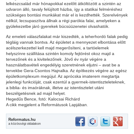
lelkészcsalád már hónapokkal ezelőtt átköltözött a szintén az
udvaron álló, tavaly felújított házba, így a statikai felméréshez
szükséges bontási munkákat már el is kezdhették. Szerelvények
nélkül, lecsupaszítva állnak a régi parókia falai, amelyeken a
gyülekezetbe járó gyerekek búcsúüzenetei olvashatók.
Az emeleti válaszfalakat már kiszedték, a teherhordó falak pedig
tégláig vannak bontva. Az épületet a mennyezet elbontása előtt
acélszerkezettel kell majd megerősíteni, a tartóelemek
helyszínre szállítása szintén komoly fejtörést okoz majd a
tervezőnek és a kivitelezőnek. Jövő év nyár végére a
használatbavételi engedélyig szeretnének eljutni – avat be a
tervekbe Gera-Csontos Hajnalka. Az építkezés végére az egész
épületkomplexum megújul. Az aprócska imaterem megtartja
jelenlegi funkcióját, csak ezentúl a gyermek-istentiszteleteknek,
a biblia- és imaóráknak, illetve az istentisztelet utáni
beszélgetésnek ad majd helyet.
Hegedűs Bence, fotó: Kalocsai Richárd
A cikk megjelent a Reformátusok Lapjában.
Reformatus.hu
a közösségi oldalakon