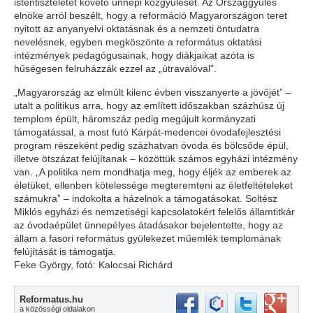
istentiszteletet követő ünnepi közgyűlését. Az Országgyűlés
elnöke arról beszélt, hogy a reformáció Magyarországon teret
nyitott az anyanyelvi oktatásnak és a nemzeti öntudatra
nevelésnek, egyben megköszönte a református oktatási
intézmények pedagógusainak, hogy diákjaikat azóta is
hűségesen felruházzák ezzel az „útravalóval”.
„Magyarország az elmúlt kilenc évben visszanyerte a jövőjét” –
utalt a politikus arra, hogy az említett időszakban százhúsz új
templom épült, háromszáz pedig megújult kormányzati
támogatással, a most futó Kárpát-medencei óvodafejlesztési
program részeként pedig százhatvan óvoda és bölcsőde épül,
illetve ötszázat felújítanak – közöttük számos egyházi intézmény
van. „A politika nem mondhatja meg, hogy éljék az emberek az
életüket, ellenben kötelessége megteremteni az életfeltételeket
számukra” – indokolta a házelnök a támogatásokat. Soltész
Miklós egyházi és nemzetiségi kapcsolatokért felelős államtitkár
az óvodaépület ünnepélyes átadásakor bejelentette, hogy az
állam a fasori református gyülekezet műemlék templomának
felújítását is támogatja.
Feke György, fotó: Kalocsai Richárd
Reformatus.hu
a közösségi oldalakon