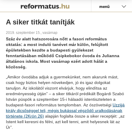
Pályázat
menü
A siker titkát tanítják
2019. szeptember 15., vasárnap
Száz év alatt hatszorosára nőtt a fasori református
oktatás: a most induló tanévet már külön, felújított
épületekben kezdte a budapesti gyülekezet
fenntartásában működő Csipkebokor óvoda és Julianna
általános iskola. Most vasárnap ezért adott hálát a
közösség.
„Amikor óvodába adjuk a gyermekünket, nem akarunk mást,
csak hogy biztos helyen növekedjen, jó és igaz dolgokat
tanuljon. Az iskolától viszont elvárjuk, hogy elindítsa az
eredményesség útján” – a siker titkáról prédikált Bogárdi Szabó
István püspök a szeptember 15-i hálaadó istentiszteleten a
budapest-fasori református templomban. Az ószövetségi
Uzzijjá
király dicsőséggel teli, mégis bukással végződő uralkodásának
története (2Krón 26)
alapján foglalta össze a siker receptjét: „az
Istent kell keresni és félni, azt kell tenni, amit helyesnek lát az
Úr”.