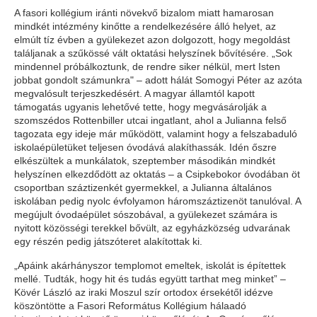
A fasori kollégium iránti növekvő bizalom miatt hamarosan
mindkét intézmény kinőtte a rendelkezésére álló helyet, az
elmúlt tíz évben a gyülekezet azon dolgozott, hogy megoldást
találjanak a szűkössé vált oktatási helyszínek bővítésére. „Sok
mindennel próbálkoztunk, de rendre siker nélkül, mert Isten
jobbat gondolt számunkra" – adott hálát Somogyi Péter az azóta
megvalósult terjeszkedésért. A magyar államtól kapott
támogatás ugyanis lehetővé tette, hogy megvásárolják a
szomszédos Rottenbiller utcai ingatlant, ahol a Julianna felső
tagozata egy ideje már működött, valamint hogy a felszabaduló
iskolaépületüket teljesen óvodává alakíthassák. Idén őszre
elkészültek a munkálatok, szeptember másodikán mindkét
helyszínen elkezdődött az oktatás – a Csipkebokor óvodában öt
csoportban száztizenkét gyermekkel, a Julianna általános
iskolában pedig nyolc évfolyamon háromszáztizenöt tanulóval. A
megújult óvodaépület sószobával, a gyülekezet számára is
nyitott közösségi terekkel bővült, az egyházközség udvarának
egy részén pedig játszóteret alakítottak ki.
„Apáink akárhányszor templomot emeltek, iskolát is építettek
mellé. Tudták, hogy hit és tudás együtt tarthat meg minket” –
Kövér László az iraki Moszul szír ortodox érsekétől idézve
köszöntötte a Fasori Református Kollégium hálaadó