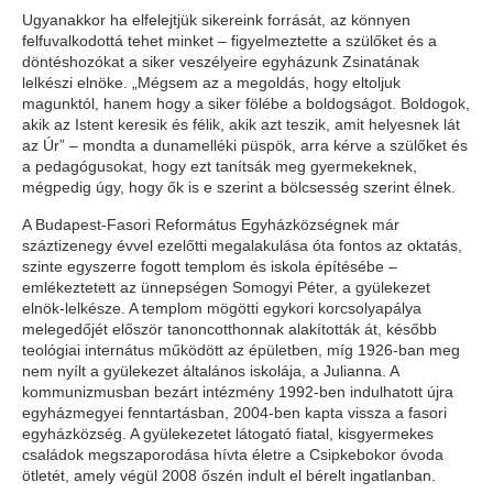
Ugyanakkor ha elfelejtjük sikereink forrását, az könnyen
felfuvalkodottá tehet minket – figyelmeztette a szülőket és a
döntéshozókat a siker veszélyeire egyházunk Zsinatának
lelkészi elnöke. „Mégsem az a megoldás, hogy eltoljuk
magunktól, hanem hogy a siker fölébe a boldogságot. Boldogok,
akik az Istent keresik és félik, akik azt teszik, amit helyesnek lát
az Úr” – mondta a dunamelléki püspök, arra kérve a szülőket és
a pedagógusokat, hogy ezt tanítsák meg gyermekeknek,
mégpedig úgy, hogy ők is e szerint a bölcsesség szerint élnek.
A Budapest-Fasori Református Egyházközségnek már
száztizenegy évvel ezelőtti megalakulása óta fontos az oktatás,
szinte egyszerre fogott templom és iskola építésébe –
emlékeztetett az ünnepségen Somogyi Péter, a gyülekezet
elnök-lelkésze. A templom mögötti egykori korcsolyapálya
melegedőjét először tanoncotthonnak alakították át, később
teológiai internátus működött az épületben, míg 1926-ban meg
nem nyílt a gyülekezet általános iskolája, a Julianna. A
kommunizmusban bezárt intézmény 1992-ben indulhatott újra
egyházmegyei fenntartásban, 2004-ben kapta vissza a fasori
egyházközség. A gyülekezetet látogató fiatal, kisgyermekes
családok megszaporodása hívta életre a Csipkebokor óvoda
ötletét, amely végül 2008 őszén indult el bérelt ingatlanban.