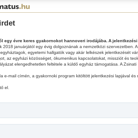
irdet
 egy évre keres gyakornokot hannoveri irodájába. A jelentkezési h
akik 2018 januárjától egy évig dolgoznának a nemzetközi szervezetben.
al egyháztagok, egyetemi hallgatók vagy akár lelkészek jelentkezését 
ot, az egyházi közösséget, ökumenikus kapcsolatokat, missziót és teol
pályázat elengedhetetlen feltétele a küldő egyház támogatása. A Zsinat
da e-mail címén, a gyakornoki program kitöltött jelentkezési lapjával é
ő el.