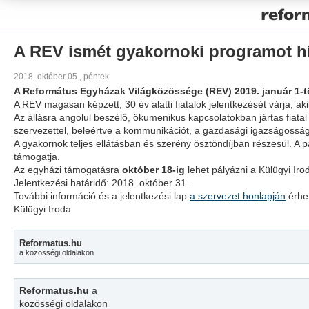
Pályázat
A REV ismét gyakornoki programot h
2018. október 05., péntek
A Református Egyházak Világközössége (REV) 2019. január 1-től
A REV magasan képzett, 30 év alatti fiatalok jelentkezését várja, 
Az állásra angolul beszélő, ökumenikus kapcsolatokban jártas fiat
szervezettel, beleértve a kommunikációt, a gazdasági igazságosság
A gyakornok teljes ellátásban és szerény ösztöndíjban részesül. A 
támogatja.
Az egyházi támogatásra
október 18-ig
lehet pályázni a Külügyi Iro
Jelentkezési határidő: 2018. október 31.
További információ és a jelentkezési lap
a szervezet honlapján
érhet
Külügyi Iroda
Reformatus.hu
a közösségi oldalakon
Reformatus.hu
a
közösségi oldalakon