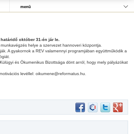
menü
atáridő október 31-én jár le.
 A munkavégzés helye a szervezet hannoveri központja.
várják. A gyakornok a REV valamennyi programjában együttműködik a
ógiát.
i Külügyi és Ökumenikus Bizottsága dönt arról, hogy mely pályázókat
s motivációs levéllel: oikumene@reformatus.hu.