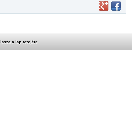
issza a lap tetejére