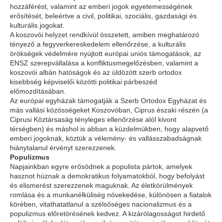
hozzáférést, valamint az emberi jogok egyetemességének
erősítését, beleértve a civil, politikai, szociális, gazdasági és
kulturális jogokat.
A koszovói helyzet rendkívül összetett, amiben meghatározó
tényező a fegyverkereskedelem ellenőrzése, a kulturális
örökségek védelmére nyújtott európai uniós támogatások, az
ENSZ szerepvállalása a konfliktusmegelőzésben, valamint a
koszovói albán hatóságok és az üldözött szerb ortodox
kisebbség képviselői közötti politikai párbeszéd
előmozdításában.
Az európai egyházak támogatják a Szerb Ortodox Egyházat és
más vallási közösségeket Koszovóban, Ciprus északi részén (a
Ciprusi Köztársaság tényleges ellenőrzése alól kivont
térségben) és máshol is abban a küzdelmükben, hogy alapvető
emberi jogoknak, köztük a vélemény- és vallásszabadságnak
hiánytalanul érvényt szerezzenek.
Populizmus
Napjainkban egyre erősödnek a populista pártok, amelyek
hasznot húznak a demokratikus folyamatokból, hogy befolyást
és elismerést szerezzenek maguknak. Az életkörülmények
romlása és a munkanélküliség növekedése, különösen a fiatalok
körében, vitathatatlanul a szélsőséges nacionalizmus és a
populizmus előretörésének kedvez. A kizárólagosságot hirdető