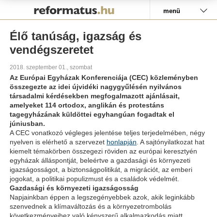
Pályázat
menü
Élő tanúság, igazság és
vendégszeretet
2018. szeptember 01., szombat
Az Európai Egyházak Konferenciája (CEC) közleményben
összegezte az idei újvidéki nagygyűlésén nyilvános
társadalmi kérdésekben megfogalmazott ajánlásait,
amelyeket 114 ortodox, anglikán és protestáns
tagegyházának küldöttei egyhangúan fogadtak el
júniusban.
A CEC vonatkozó végleges jelentése teljes terjedelmében, négy
nyelven is elérhető a szervezet
honlapján
. A sajtónyilatkozat hat
kiemelt témakörben összegezi röviden az európai keresztyén
egyházak álláspontját, beleértve a gazdasági és környezeti
igazságosságot, a biztonságpolitikát, a migrációt, az emberi
jogokat, a politikai populizmust és a családok védelmét.
Gazdasági és környezeti igazságosság
Napjainkban éppen a legszegényebbek azok, akik leginkább
szenvednek a klímaváltozás és a környezetrombolás
következményeihez való kényszerű alkalmazkodás miatt.