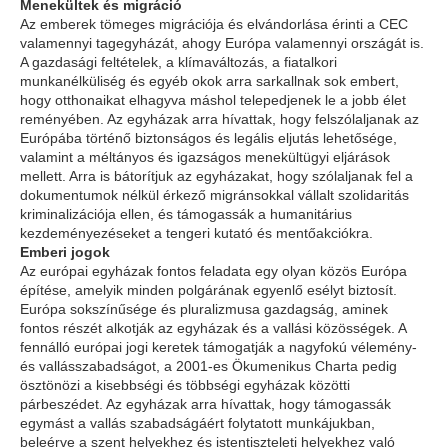
Menekültek és migráció
Az emberek tömeges migrációja és elvándorlása érinti a CEC
valamennyi tagegyházát, ahogy Európa valamennyi országát is.
A gazdasági feltételek, a klímaváltozás, a fiatalkori
munkanélküliség és egyéb okok arra sarkallnak sok embert,
hogy otthonaikat elhagyva máshol telepedjenek le a jobb élet
reményében. Az egyházak arra hívattak, hogy felszólaljanak az
Európába történő biztonságos és legális eljutás lehetősége,
valamint a méltányos és igazságos menekültügyi eljárások
mellett. Arra is bátorítjuk az egyházakat, hogy szólaljanak fel a
dokumentumok nélkül érkező migránsokkal vállalt szolidaritás
kriminalizációja ellen, és támogassák a humanitárius
kezdeményezéseket a tengeri kutató és mentőakciókra.
Emberi jogok
Az európai egyházak fontos feladata egy olyan közös Európa
építése, amelyik minden polgárának egyenlő esélyt biztosít.
Európa sokszínűsége és pluralizmusa gazdagság, aminek
fontos részét alkotják az egyházak és a vallási közösségek. A
fennálló európai jogi keretek támogatják a nagyfokú vélemény-
és vallásszabadságot, a 2001-es Ökumenikus Charta pedig
ösztönözi a kisebbségi és többségi egyházak közötti
párbeszédet. Az egyházak arra hívattak, hogy támogassák
egymást a vallás szabadságáért folytatott munkájukban,
beleérve a szent helyekhez és istentiszteleti helyekhez való