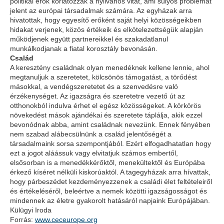
politikai erők korlátozzák a nyilvános vitát, ami súlyos problémát
jelent az európai társadalmak számára. Az egyházak arra
hivatottak, hogy egyesítő erőként saját helyi közösségeikben
hidakat verjenek, közös értékeik és elkötelezettségük alapján
működjenek együtt partnereikkel és szakadatlanul
munkálkodjanak a fiatal korosztály bevonásán.
Család
A keresztény családnak olyan menedéknek kellene lennie, ahol
megtanuljuk a szeretetet, kölcsönös támogatást, a törődést
másokkal, a vendégszeretetet és a szenvedésre való
érzékenységet. Az igazságra és szeretetre vezető út az
otthonokból indulva érhet el egész közösségeket. A körkörös
növekedést mások ajándékai és szeretete táplálja, akik ezzel
bevonódnak abba, amint családnak nevezünk. Ennek fényében
nem szabad alábecsülnünk a család jelentőségét a
társadalmaink sorsa szempontjából. Ezért elfogadhatatlan hogy
ezt a jogot aláássuk vagy elvitatjuk számos embertől,
elsősorban is a menedékkérőktől, menekültektől és Európába
érkező kíséret nélküli kiskorúaktól. A tagegyházak arra hívattak,
hogy párbeszédet kezdeményezzenek a családi élet feltételeiről
és értékeléséről, beleértve a nemek közötti igazságosságot és
mindennek az életre gyakorolt hatásáról napjaink Európájában.
Külügyi Iroda
Forrás:
www.ceceurope.org