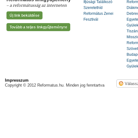
Ifjúsági Találkozó
Refor
– a reformátusság az interneten
Szeretethíd
Diákm
Református Zenei
Debrec
Új link beküldése
Fesztivál
Egyete
Gyülek
Tovább a teljes linkgyűjteményre
Tiszáni
Misszi
Reform
Szöve
Budape
Egyete
Gyülek
Impresszum
Copyright © 2012 Reformatus.hu. Minden jog fenntartva