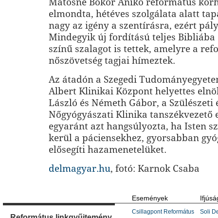
Matosné Bokor Anikó református kórh
elmondta, hétéves szolgálata alatt tap
nagy az igény a szentírásra, ezért pály
Mindegyik új fordítású teljes Bibliába
színű szalagot is tettek, amelyre a re
nőszövetség tagjai hímeztek.
Az átadón a Szegedi Tudományegyete
Albert Klinikai Központ helyettes elnö
László és Németh Gábor, a Szülészeti 
Nőgyógyászati Klinika tanszékvezető 
egyaránt azt hangsúlyozta, ha Isten sz
kerül a páciensekhez, gyorsabban gyó
elősegíti hazamenetelüket.
delmagyar.hu
, fotó: Karnok Csaba
Események
Ifjúsá
Csillagpont Református
Soli De
Református linkgyűjtemény