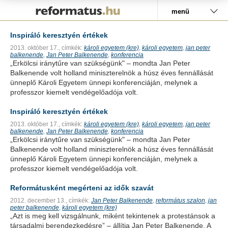
Pályázat
menü
Inspiráló keresztyén értékek
2013. október 17.,
címkék:
károli egyetem (kre)
károli egyetem
jan peter
,
,
balkenende
Jan Peter Balkenende
konferencia
,
,
„Erkölcsi iránytűre van szükségünk" – mondta Jan Peter
Balkenende volt holland miniszterelnök a húsz éves fennállását
ünneplő Károli Egyetem ünnepi konferenciáján, melynek a
professzor kiemelt vendégelőadója volt.
Inspiráló keresztyén értékek
2013. október 17.,
címkék:
károli egyetem (kre)
károli egyetem
jan peter
,
,
balkenende
Jan Peter Balkenende
konferencia
,
,
„Erkölcsi iránytűre van szükségünk" – mondta Jan Peter
Balkenende volt holland miniszterelnök a húsz éves fennállását
ünneplő Károli Egyetem ünnepi konferenciáján, melynek a
professzor kiemelt vendégelőadója volt.
Reformátusként megérteni az idők szavát
2012. december 13.,
címkék:
Jan Peter Balkenende
református szalon
jan
,
,
peter balkenende
károli egyetem (kre)
,
„Azt is meg kell vizsgálnunk, miként tekintenek a protestánsok a
társadalmi berendezkedésre” – állítja Jan Peter Balkenende. A