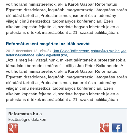
volt holland miniszterelnök, aki a Károli Gáspár Református
Egyetem díszdoktora, legutóbbi magyarországi látogatása során
előadást tartott a „Protestantizmus, ismeret és a tudomány
világa” című nemzetközi tudományos konferencián. Ezen
alkalom kapcsán fejtette ki, szerinte hogyan lehetnek jelen a
protestáns értékek inspirációként a 21. század politikájában.
Reformátusként megérteni az idők szavát
2012. december 13.,
címkék:
Jan Peter Balkenende
református szalon
jan
,
,
peter balkenende
károli egyetem (kre)
,
„Azt is meg kell vizsgálnunk, miként tekintenek a protestánsok a
társadalmi berendezkedésre” – állítja Jan Peter Balkenende. A
volt holland miniszterelnök, aki a Károli Gáspár Református
Egyetem díszdoktora, legutóbbi magyarországi látogatása során
előadást tartott a „Protestantizmus, ismeret és a tudomány
világa” című nemzetközi tudományos konferencián. Ezen
alkalom kapcsán fejtette ki, szerinte hogyan lehetnek jelen a
protestáns értékek inspirációként a 21. század politikájában.
Reformatus.hu
a
közösségi oldalakon