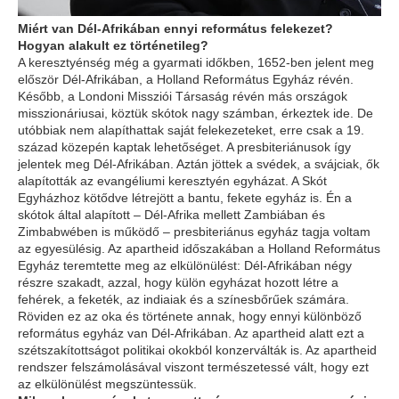
Miért van Dél-Afrikában ennyi református felekezet?
Hogyan alakult ez történetileg?
A keresztyénség még a gyarmati időkben, 1652-ben jelent meg
először Dél-Afrikában, a Holland Református Egyház révén.
Később, a Londoni Missziói Társaság révén más országok
misszionáriusai, köztük skótok nagy számban, érkeztek ide. De
utóbbiak nem alapíthattak saját felekezeteket, erre csak a 19.
század közepén kaptak lehetőséget. A presbiteriánusok így
jelentek meg Dél-Afrikában. Aztán jöttek a svédek, a svájciak, ők
alapították az evangéliumi keresztyén egyházat. A Skót
Egyházhoz kötődve létrejött a bantu, fekete egyház is. Én a
skótok által alapított – Dél-Afrika mellett Zambiában és
Zimbabwében is működő – presbiteriánus egyház tagja voltam
az egyesülésig. Az apartheid időszakában a Holland Református
Egyház teremtette meg az elkülönülést: Dél-Afrikában négy
részre szakadt, azzal, hogy külön egyházat hozott létre a
fehérek, a feketék, az indiaiak és a színesbőrűek számára.
Röviden ez az oka és története annak, hogy ennyi különböző
református egyház van Dél-Afrikában. Az apartheid alatt ezt a
szétszakítottságot politikai okokból konzerválták is. Az apartheid
rendszer felszámolásával viszont természetessé vált, hogy ezt
az elkülönülést megszüntessük.