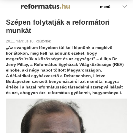
Pályázat
menü
Szépen folytatják a reformátori
munkát
2011. március 10., csütörtök
„Az evangélium fényében túl kell lépnünk a meglévő
korlátokon, meg kell haladnunk ezeket, hogy
megerősítsük a közösséget és az egységet” – állítja Dr.
Jerry Pillay, a Református Egyházak Világközössége (REV)
elnöke, aki négy napot töltött Magyarországon.
A dél-afrikai egyházvezető a Debrecenben, illetve
Budapesten szerzett benyomásairól azt mondta, nagyra
értékeli a hazai reformátusság társadalmi szerepvállalását
és azt, ahogyan őrzi református gyökereit, hagyományait.