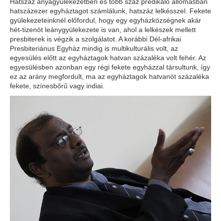
Hatszáz anyagyülekezetben és több száz prédikáló állomásban
hatszázezer egyháztagot számlálunk, hatszáz lelkésszel. Fekete
gyülekezeteinknél előfordul, hogy egy egyházközségnek akár
hét-tizenöt leánygyülekezete is van, ahol a lelkészek mellett
presbiterek is végzik a szolgálatot. A korábbi Dél-afrikai
Presbiteriánus Egyház mindig is multikulturális volt, az
egyesülés előtt az egyháztagok hatvan százaléka volt fehér. Az
egyesülésben azonban egy régi fekete egyházzal társultunk, így
ez az arány megfordult, ma az egyháztagok hatvanöt százaléka
fekete, színesbőrű vagy indiai.