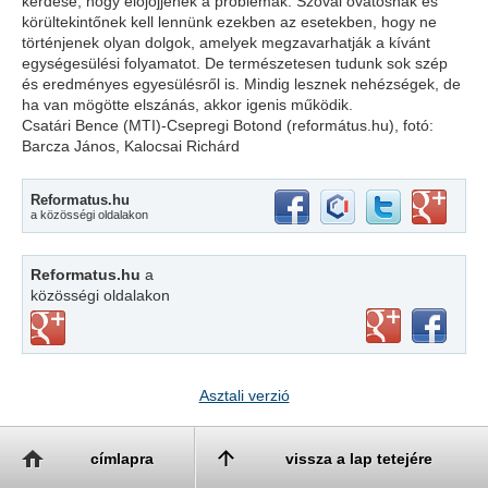
kérdése, hogy előjöjjenek a problémák. Szóval óvatosnak és
körültekintőnek kell lennünk ezekben az esetekben, hogy ne
történjenek olyan dolgok, amelyek megzavarhatják a kívánt
egységesülési folyamatot. De természetesen tudunk sok szép
és eredményes egyesülésről is. Mindig lesznek nehézségek, de
ha van mögötte elszánás, akkor igenis működik.
Csatári Bence (MTI)-Csepregi Botond (református.hu), fotó:
Barcza János, Kalocsai Richárd
Reformatus.hu
a közösségi oldalakon
Reformatus.hu
a
közösségi oldalakon
Asztali verzió
címlapra
vissza a lap tetejére