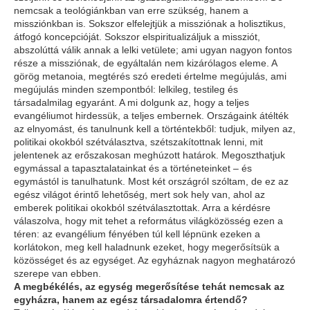
nemcsak a teológiánkban van erre szükség, hanem a
missziónkban is. Sokszor elfelejtjük a missziónak a holisztikus,
átfogó koncepcióját. Sokszor elspiritualizáljuk a missziót,
abszolúttá válik annak a lelki vetülete; ami ugyan nagyon fontos
része a missziónak, de egyáltalán nem kizárólagos eleme. A
görög metanoia, megtérés szó eredeti értelme megújulás, ami
megújulás minden szempontból: lelkileg, testileg és
társadalmilag egyaránt. A mi dolgunk az, hogy a teljes
evangéliumot hirdessük, a teljes embernek. Országaink átélték
az elnyomást, és tanulnunk kell a történtekből: tudjuk, milyen az,
politikai okokból szétválasztva, szétszakítottnak lenni, mit
jelentenek az erőszakosan meghúzott határok. Megoszthatjuk
egymással a tapasztalatainkat és a történeteinket – és
egymástól is tanulhatunk. Most két országról szóltam, de ez az
egész világot érintő lehetőség, mert sok hely van, ahol az
emberek politikai okokból szétválasztottak. Arra a kérdésre
válaszolva, hogy mit tehet a református világközösség ezen a
téren: az evangélium fényében túl kell lépnünk ezeken a
korlátokon, meg kell haladnunk ezeket, hogy megerősítsük a
közösséget és az egységet. Az egyháznak nagyon meghatározó
szerepe van ebben.
A megbékélés, az egység megerősítése tehát nemcsak az
egyházra, hanem az egész társadalomra értendő?