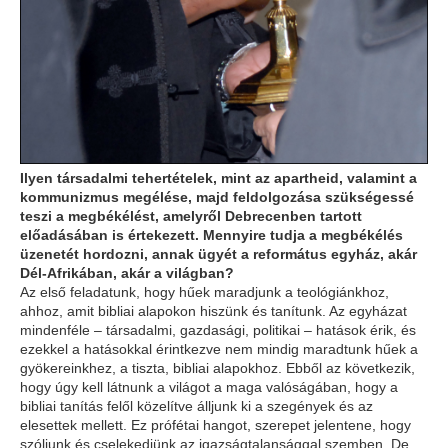
Ilyen társadalmi tehertételek, mint az apartheid, valamint a
kommunizmus megélése, majd feldolgozása szükségessé
teszi a megbékélést, amelyről Debrecenben tartott
előadásában is értekezett. Mennyire tudja a megbékélés
üzenetét hordozni, annak ügyét a református egyház, akár
Dél-Afrikában, akár a világban?
Az első feladatunk, hogy hűek maradjunk a teológiánkhoz,
ahhoz, amit bibliai alapokon hiszünk és tanítunk. Az egyházat
mindenféle – társadalmi, gazdasági, politikai – hatások érik, és
ezekkel a hatásokkal érintkezve nem mindig maradtunk hűek a
gyökereinkhez, a tiszta, bibliai alapokhoz. Ebből az következik,
hogy úgy kell látnunk a világot a maga valóságában, hogy a
bibliai tanítás felől közelítve álljunk ki a szegények és az
elesettek mellett. Ez prófétai hangot, szerepet jelentene, hogy
szóljunk és cselekedjünk az igazságtalansággal szemben. De