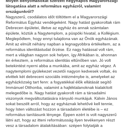
Milyen benyomásokat szerzett négynapos magyarországi
látogatása alatt a református egyházról, valamint
országunkról?
Nagyszerű, csodálatos időt töltöttem el a Magyarországi
Református Egyház vendégeként. Nagy hatást gyakoroltak rám
Debrecen épületei, illetve az egyház és annak számtalan
épülete, köztük a Nagytemplom, a püspöki hivatal, a Kollégium.
Meglepődtem, hogy ennyi tulajdona van az Önök egyházának.
Amit az elmúlt néhány napban a legnagyobbra értékeltem, az a
református identitástudat őrzése. Ez nagy hatással volt rám,
mert a világban nagyon sok helyen, így Afrikában is, ahonnan
én érkeztem, a református identitás eltűnőben van. Jó volt
betekintést nyerni abba a munkába, amit az egyház végez. A
nagytemplomi gyülekezet vezetői nagyon kedvesek voltak, és
elvittek két debreceni szociális intézménybe is, amelyeket az
egyházközség tart fenn: a fogyatékkal élők ellátását segítő
Immánuel Otthonba, valamint a hajléktalanoknak kialakított
melegedőbe is. Nagy hatást gyakorolt rám a társadalmi
viszonyok megváltoztatására irányuló munkájuk. Kálvin János
sokat beszélt arról, hogy az egyháznak lehetővé kell tennie,
hogy Isten változást hozzon a társadalom életébe is – ez
református tanításunk lényege. Éppen ezért is volt nagyszerű
látni azt, hogy az itteni reformátusság ilyen tevékenyen részt
vesz a társadalom átalakításában: szépen folytatják a