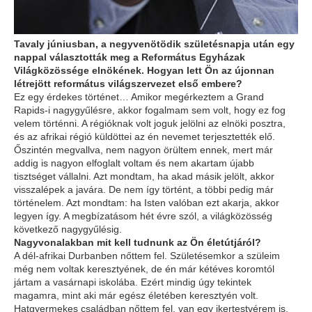
Tavaly júniusban, a negyvenötödik születésnapja után egy
nappal választották meg a Református Egyházak
Világközössége elnökének. Hogyan lett Ön az újonnan
létrejött református világszervezet első embere?
Ez egy érdekes történet… Amikor megérkeztem a Grand
Rapids-i nagygyűlésre, akkor fogalmam sem volt, hogy ez fog
velem történni. A régióknak volt joguk jelölni az elnöki posztra,
és az afrikai régió küldöttei az én nevemet terjesztették elő.
Őszintén megvallva, nem nagyon örültem ennek, mert már
addig is nagyon elfoglalt voltam és nem akartam újabb
tisztséget vállalni. Azt mondtam, ha akad másik jelölt, akkor
visszalépek a javára. De nem így történt, a többi pedig már
történelem. Azt mondtam: ha Isten valóban ezt akarja, akkor
legyen így. A megbízatásom hét évre szól, a világközösség
következő nagygyűlésig.
Nagyvonalakban mit kell tudnunk az Ön életútjáról?
A dél-afrikai Durbanben nőttem fel. Születésemkor a szüleim
még nem voltak keresztyének, de én már kétéves koromtól
jártam a vasárnapi iskolába. Ezért mindig úgy tekintek
magamra, mint aki már egész életében keresztyén volt.
Hatgyermekes családban nőttem fel, van egy ikertestvérem is,