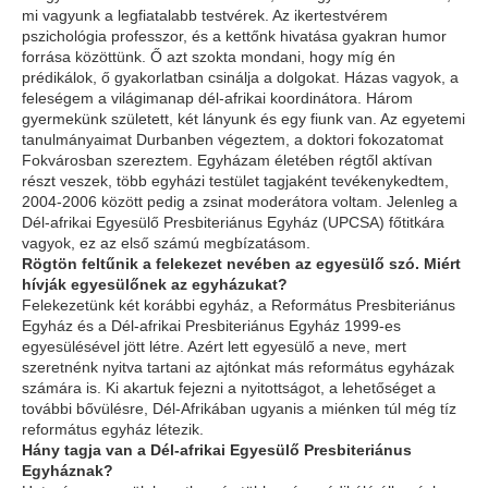
mi vagyunk a legfiatalabb testvérek. Az ikertestvérem
pszichológia professzor, és a kettőnk hivatása gyakran humor
forrása közöttünk. Ő azt szokta mondani, hogy míg én
prédikálok, ő gyakorlatban csinálja a dolgokat. Házas vagyok, a
feleségem a világimanap dél-afrikai koordinátora. Három
gyermekünk született, két lányunk és egy fiunk van. Az egyetemi
tanulmányaimat Durbanben végeztem, a doktori fokozatomat
Fokvárosban szereztem. Egyházam életében régtől aktívan
részt veszek, több egyházi testület tagjaként tevékenykedtem,
2004-2006 között pedig a zsinat moderátora voltam. Jelenleg a
Dél-afrikai Egyesülő Presbiteriánus Egyház (UPCSA) főtitkára
vagyok, ez az első számú megbízatásom.
Rögtön feltűnik a felekezet nevében az egyesülő szó. Miért
hívják egyesülőnek az egyházukat?
Felekezetünk két korábbi egyház, a Református Presbiteriánus
Egyház és a Dél-afrikai Presbiteriánus Egyház 1999-es
egyesülésével jött létre. Azért lett egyesülő a neve, mert
szeretnénk nyitva tartani az ajtónkat más református egyházak
számára is. Ki akartuk fejezni a nyitottságot, a lehetőséget a
további bővülésre, Dél-Afrikában ugyanis a miénken túl még tíz
református egyház létezik.
Hány tagja van a Dél-afrikai Egyesülő Presbiteriánus
Egyháznak?