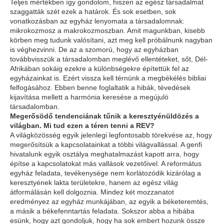
Teljes mértékben így gondolom, hiszen az egész társadalmat
szaggatták szét ezek a határok. És sok esetben, sok
vonatkozásban az egyház lenyomata a társadalomnak:
mikrokozmosz a makrokozmoszban. Amit magunkban, kisebb
körben meg tudunk valósítani, azt meg kell próbálnunk nagyban
is véghezvinni. De az a szomorú, hogy az egyházban
továbbvisszük a társadalomban meglévő ellentéteket, sőt, Dél-
Afrikában sokáig ezekre a különbségekre építettük fel az
egyházainkat is. Ezért vissza kell térnünk a megbékélés bibliai
felfogásához. Ebben benne foglaltatik a hibák, tévedések
kijavítása mellett a harmónia keresése a megújuló
társadalomban.
Megerősödő tendenciának tűnik a keresztyénüldözés a
világban. Mi tud ezen a téren tenni a REV?
A világközösség egyik jelenlegi legfontosabb törekvése az, hogy
megerősítsük a kapcsolatainkat a többi világvallással. A genfi
hivatalunk egyik osztálya meghatalmazást kapott arra, hogy
építse a kapcsolatokat más vallások vezetőivel. A református
egyház feladata, tevékenysége nem korlátozódik kizárólag a
keresztyének lakta területekre, hanem az egész világ
átformálásán kell dolgoznia. Mindez két mozzanatot
eredményez az egyház munkájában, az egyik a béketeremtés,
a másik a békefenntartás feladata. Sokszor abba a hibába
esünk, hogy azt gondoljuk, hogy ha sok embert hozunk össze