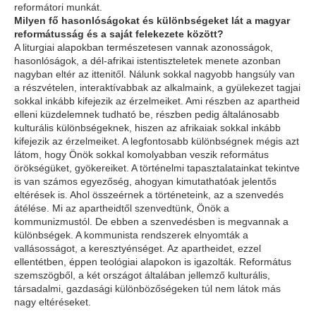
reformátori munkát.
Milyen fő hasonlóságokat és különbségeket lát a magyar
reformátusság és a saját felekezete között?
A liturgiai alapokban természetesen vannak azonosságok,
hasonlóságok, a dél-afrikai istentiszteletek menete azonban
nagyban eltér az ittenitől. Nálunk sokkal nagyobb hangsúly van
a részvételen, interaktívabbak az alkalmaink, a gyülekezet tagjai
sokkal inkább kifejezik az érzelmeiket. Ami részben az apartheid
elleni küzdelemnek tudható be, részben pedig általánosabb
kulturális különbségeknek, hiszen az afrikaiak sokkal inkább
kifejezik az érzelmeiket. A legfontosabb különbségnek mégis azt
látom, hogy Önök sokkal komolyabban veszik református
örökségüket, gyökereiket. A történelmi tapasztalatainkat tekintve
is van számos egyezőség, ahogyan kimutathatóak jelentős
eltérések is. Ahol összeérnek a történeteink, az a szenvedés
átélése. Mi az apartheidtől szenvedtünk, Önök a
kommunizmustól. De ebben a szenvedésben is megvannak a
különbségek. A kommunista rendszerek elnyomták a
vallásosságot, a keresztyénséget. Az apartheidet, ezzel
ellentétben, éppen teológiai alapokon is igazolták. Református
szemszögből, a két országot általában jellemző kulturális,
társadalmi, gazdasági különbözőségeken túl nem látok más
nagy eltéréseket.