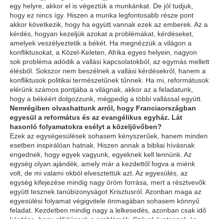
egy helyre, akkor el is végeztük a munkánkat. De jól tudjuk,
hogy ez nincs így. Hiszen a munka legfontosabb része pont
akkor következik, hogy ha együtt vannak ezek az emberek. Az a
kérdés, hogyan kezeljük azokat a problémákat, kérdéseket,
amelyek veszélyeztetik a békét. Ha megnézzük a világon a
konfliktusokat, a Közel-Keleten, Afrika egyes helyein, nagyon
sok probléma adódik a vallási kapcsolatokból, az egymás mellett
élésből. Sokszor nem beszélnek a vallási kérdésekről, hanem a
konfliktusok politikai természetűnek tűnnek. Ha mi, reformátusok
elérünk számos pontjába a világnak, akkor az a feladatunk,
hogy a békéért dolgozzunk, mégpedig a többi vallással együtt.
Nemrégiben olvashattunk arról, hogy Franciaországban
egyesül a református és az evangélikus egyház. Lát
hasonló folyamatokra esélyt a közeljövőben?
Ezek az egységesülések sohasem kényszerűek, hanem minden
esetben inspirálóan hatnak. Hiszen annak a bibliai hívásnak
engednek, hogy egyek vagyunk, egyeknek kell lennünk. Az
egység olyan ajándék, amely már a kezdettől fogva a miénk
volt, de mi valami okból elvesztettük azt. Az egyesülés, az
egység kifejezése mindig nagy öröm forrása, mert a résztvevők
együtt tesznek tanúbizonyságot Krisztusról. Azonban maga az
egyesülési folyamat végigvitele önmagában sohasem könnyű
feladat. Kezdetben mindig nagy a lelkesedés, azonban csak idő