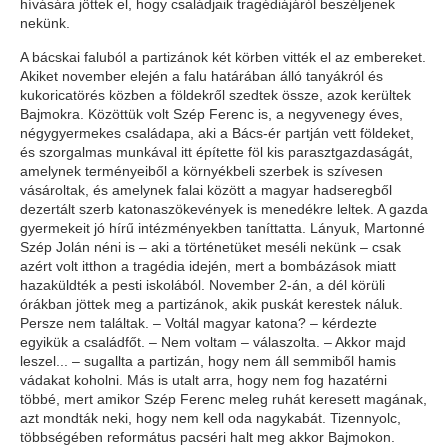
hívására jöttek el, hogy családjaik tragédiájáról beszéljenek
nekünk.
A bácskai faluból a partizánok két körben vitték el az embereket.
Akiket november elején a falu határában álló tanyákról és
kukoricatörés közben a földekről szedtek össze, azok kerültek
Bajmokra. Közöttük volt Szép Ferenc is, a negyvenegy éves,
négygyermekes családapa, aki a Bács-ér partján vett földeket,
és szorgalmas munkával itt építette föl kis parasztgazdaságát,
amelynek terményeiből a környékbeli szerbek is szívesen
vásároltak, és amelynek falai között a magyar hadseregből
dezertált szerb katonaszökevények is menedékre leltek. A gazda
gyermekeit jó hírű intézményekben taníttatta. Lányuk, Martonné
Szép Jolán néni is – aki a történetüket meséli nekünk – csak
azért volt itthon a tragédia idején, mert a bombázások miatt
hazaküldték a pesti iskolából. November 2-án, a dél körüli
órákban jöttek meg a partizánok, akik puskát kerestek náluk.
Persze nem találtak. – Voltál magyar katona? – kérdezte
egyikük a családfőt. – Nem voltam – válaszolta. – Akkor majd
leszel... – sugallta a partizán, hogy nem áll semmiből hamis
vádakat koholni. Más is utalt arra, hogy nem fog hazatérni
többé, mert amikor Szép Ferenc meleg ruhát keresett magának,
azt mondták neki, hogy nem kell oda nagykabát. Tizennyolc,
többségében református pacséri halt meg akkor Bajmokon.