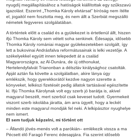
nyugdíj megállapításához a hatóságok kiállítottak egy szűkszavú
igazolást. Eszerint „Thomka Károly elvtársat" bíróság nem ítélte
el, jogaitól nem fosztotta meg, és nem állt a Szerbiát megszálló
németek fegyveres szolgálatában.
A történtek előtt a család és a gyülekezet is értetlenül állt, hiszen
ifjú Thomka Károly sem vétett soha senkinek. Édesapja, idősebb
Thomka Károly romániai magyar gyülekezetekben szolgált, így
lett a bukovinai Andrásfalva reformátusainak is lelki vezetője. A
székelyekkel együtt innen telepedett át a család
Magyarországra, az Al-Dunára, de új otthonukat,
Hertelendyfalvát Trianonban a délszláv királysághoz csatolták.
Apját aztán fia követte a szolgálatban, akire lánya úgy
emlékszik, hogy gyerekkorától kezdve nagyon szerette a
könyveket, lelkészi fizetését pedig állatok tartásával egészítette
ki. Ifjú Thomka Károlynak volt egy szerb jó barátja is, akivel
magyarul beszélt, mert szerbül csak keveset tudott. Gyermekeit
viszont szerb iskolába járatta, ám arra ügyelt, hogy a leckét
minden este magyarul mondják fel neki. A lelkipásztor nyughelye
nem ismert.
El sem tudjuk képzelni, mi történt ott
– Állandó jövés-menés volt a parókián– emlékezik vissza a ma
Pécsett élő Faragó Ferenc édesapjára. Fia szerint idősebb