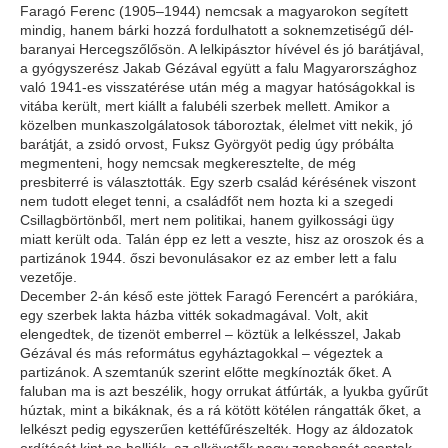
Faragó Ferenc (1905–1944) nemcsak a magyarokon segített
mindig, hanem bárki hozzá fordulhatott a soknemzetiségű dél-
baranyai Hercegszőlősön. A lelkipásztor hívével és jó barátjával,
a gyógyszerész Jakab Gézával együtt a falu Magyarországhoz
való 1941-es visszatérése után még a magyar hatóságokkal is
vitába került, mert kiállt a falubéli szerbek mellett. Amikor a
közelben munkaszolgálatosok táboroztak, élelmet vitt nekik, jó
barátját, a zsidó orvost, Fuksz Györgyöt pedig úgy próbálta
megmenteni, hogy nemcsak megkeresztelte, de még
presbiterré is választották. Egy szerb család kérésének viszont
nem tudott eleget tenni, a családfőt nem hozta ki a szegedi
Csillagbörtönből, mert nem politikai, hanem gyilkossági ügy
miatt került oda. Talán épp ez lett a veszte, hisz az oroszok és a
partizánok 1944. őszi bevonulásakor ez az ember lett a falu
vezetője.
December 2-án késő este jöttek Faragó Ferencért a parókiára,
egy szerbek lakta házba vitték sokadmagával. Volt, akit
elengedtek, de tizenöt emberrel – köztük a lelkésszel, Jakab
Gézával és más református egyháztagokkal – végeztek a
partizánok. A szemtanúk szerint előtte megkínozták őket. A
faluban ma is azt beszélik, hogy orrukat átfúrták, a lyukba gyűrűt
húztak, mint a bikáknak, és a rá kötött kötélen rángatták őket, a
lelkészt pedig egyszerűen kettéfűrészelték. Hogy az áldozatok