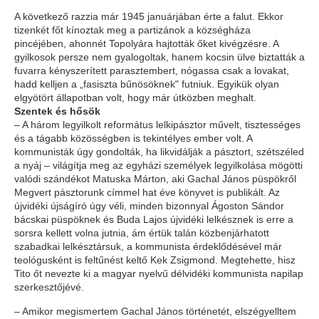
A következő razzia már 1945 januárjában érte a falut. Ekkor
tizenkét főt kínoztak meg a partizánok a községháza
pincéjében, ahonnét Topolyára hajtották őket kivégzésre. A
gyilkosok persze nem gyalogoltak, hanem kocsin ülve biztatták a
fuvarra kényszerített parasztembert, nógassa csak a lovakat,
hadd kelljen a „fasiszta bűnösöknek" futniuk. Egyikük olyan
elgyötört állapotban volt, hogy már útközben meghalt.
Szentek és hősök
– A három legyilkolt református lelkipásztor művelt, tisztességes
és a tágabb közösségben is tekintélyes ember volt. A
kommunisták úgy gondolták, ha likvidálják a pásztort, szétszéled
a nyáj – világítja meg az egyházi személyek legyilkolása mögötti
valódi szándékot Matuska Márton, aki Gachal János püspökről
Megvert pásztorunk címmel hat éve könyvet is publikált. Az
újvidéki újságíró úgy véli, minden bizonnyal Ágoston Sándor
bácskai püspöknek és Buda Lajos újvidéki lelkésznek is erre a
sorsra kellett volna jutnia, ám értük talán közbenjárhatott
szabadkai lelkésztársuk, a kommunista érdeklődésével már
teológusként is feltűnést keltő Kek Zsigmond. Megtehette, hisz
Tito őt nevezte ki a magyar nyelvű délvidéki kommunista napilap
szerkesztőjévé.
– Amikor megismertem Gachal János történetét, elszégyelltem