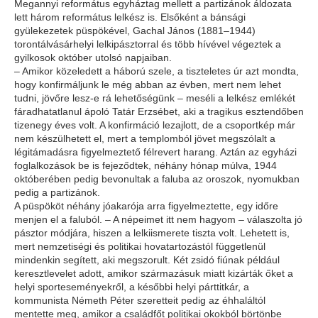
Megannyi református egyháztag mellett a partizánok áldozata
lett három református lelkész is. Elsőként a bánsági
gyülekezetek püspökével, Gachal János (1881–1944)
torontálvásárhelyi lelkipásztorral és több hívével végeztek a
gyilkosok október utolsó napjaiban.
– Amikor közeledett a háború szele, a tiszteletes úr azt mondta,
hogy konfirmáljunk le még abban az évben, mert nem lehet
tudni, jövőre lesz-e rá lehetőségünk – meséli a lelkész emlékét
fáradhatatlanul ápoló Tatár Erzsébet, aki a tragikus esztendőben
tizenegy éves volt. A konfirmáció lezajlott, de a csoportkép már
nem készülhetett el, mert a templomból jövet megszólalt a
légitámadásra figyelmeztető félrevert harang. Aztán az egyházi
foglalkozások be is fejeződtek, néhány hónap múlva, 1944
októberében pedig bevonultak a faluba az oroszok, nyomukban
pedig a partizánok.
A püspököt néhány jóakarója arra figyelmeztette, egy időre
menjen el a faluból. – A népeimet itt nem hagyom – válaszolta jó
pásztor módjára, hiszen a lelkiismerete tiszta volt. Lehetett is,
mert nemzetiségi és politikai hovatartozástól függetlenül
mindenkin segített, aki megszorult. Két zsidó fiúnak például
keresztlevelet adott, amikor származásuk miatt kizárták őket a
helyi sporteseményekről, a későbbi helyi párttitkár, a
kommunista Németh Péter szeretteit pedig az éhhaláltól
mentette meg, amikor a családfőt politikai okokból börtönbe