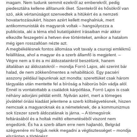
ma­gam. Nem tudunk semmit ezekről az emberekről, pedig
piedesztálra kellene állítanunk őket. Szentekről és hősökről van
szó, akik vértanúságot szenvedtek a hitükért és a nemzeti
hovatartozásukért, hiszen azért kellett meghalniuk, mert
antikommunisták és magyarok voltak – hangsúlyozza a
publicista, aki a téma első kutatójaként írásaiban már akkor
elkezdte feszegetni a hetven éve történteket, amikor a hatalom
még igen rosszallóan nézte azt.
A megbékélésnek fontos állomása volt tavaly a csurogi emlékmű
felállítása, ahol a magyar és a szerb államfő is megjelent. –
Végre nem a ti és a mi áldozatainkról beszélünk, hanem
általában az áldozatokról – mondja Forró Lajos, aki szerint bár
halad, de nem zökkenőmentes a rehabilitáció. Egy pacséri
asszony például lapunknak azt mondta: szerettüket csak három
tárgyalás után mentette fel a bíróság a háborús bűn vádja alól.
Ennél is vontatottabb a családok kárpótlása, Forró Lajos is csak
néhány adorjáni példát említ. Nyilván azért, mert a tömeges
jóvátétel óriási kiadást jelentene a szerb költségvetésnek, hiszen
nemcsak a magyaroknak és a németeknek, de a kommunizmus
sok tízezer szerb áldozatának is járna. – A tömegsírok
feltárásából és a holtak méltó eltemetéséből viszont nem
engedünk. És ha a szerb állam erre nem hajlandó, Belgrád
szégyenére mi fogjuk nekik megadni a végtisztességet – mondja
elszántan a történész.