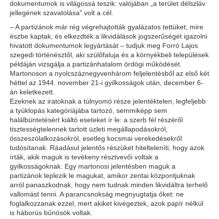
dokumentumok is világossá teszik: valójában „a terület délszláv
jellegének szavatolása" volt a cél.
– A partizánok már rég végrehajtották gyalázatos tettüket, mire
észbe kaptak, és elkezdték a likvidálások jogszerűségét igazolni
hivatott dokumentumok legyártását – tudjuk meg Forró Lajos
szegedi történésztől, aki szülőfaluja és a környékbeli települések
példáján vizsgálja a partizánhatalom ördögi működését.
Martonoson a nyolcszáznegyvenhárom feljelentésből az első két
héttel az 1944. november 21-i gyilkosságok után, december 6-
án keletkezett.
Ezeknek az iratoknak a túlnyomó része jelentéktelen, legfeljebb
a tyúklopás kategóriájába tartozó, semmiképp sem
halálbüntetésért kiáltó eseteket ír le: a szerb fél részéről
tisztességtelennek tartott üzleti megállapodásokról,
összeszólalkozásokról, esetleg kocsmai verekedésekről
tudósítanak. Ráadásul jelentős részüket hitelteleníti, hogy azok
írták, akik maguk is tevékeny résztvevői voltak a
gyilkosságoknak. Egy martonosi jelentésben maguk a
partizánok leplezik le magukat, amikor zentai központjuknak
arról panaszkodnak, hogy nem tudnak minden likvidáltra terhelő
vallomást tenni. A parancsnokság megnyugtatja őket: ne
foglalkozzanak ezzel, mert akiket kivégeztek, azok papír nélkül
is háborús bűnösök voltak.