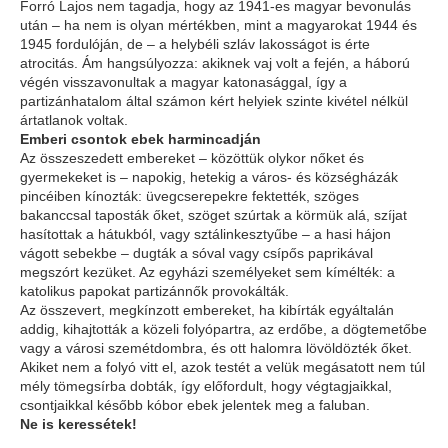
Forró Lajos nem tagadja, hogy az 1941-es magyar bevonulás
után – ha nem is olyan mértékben, mint a magyarokat 1944 és
1945 fordulóján, de – a helybéli szláv lakosságot is érte
atrocitás. Ám hangsúlyozza: akiknek vaj volt a fején, a háború
végén visszavonultak a magyar katonasággal, így a
partizánhatalom által számon kért helyiek szinte kivétel nélkül
ártatlanok voltak.
Emberi csontok ebek harmincadján
Az összeszedett embereket – közöttük olykor nőket és
gyermekeket is – napokig, hetekig a város- és községházák
pincéiben kínozták: üvegcserepekre fektették, szöges
bakanccsal taposták őket, szöget szúrtak a körmük alá, szíjat
hasítottak a hátukból, vagy sztálinkesztyűbe – a hasi hájon
vágott sebekbe – dugták a sóval vagy csípős paprikával
megszórt kezüket. Az egyházi személyeket sem kímélték: a
katolikus papokat partizánnők provokálták.
Az összevert, megkínzott embereket, ha kibírták egyáltalán
addig, kihajtották a közeli folyópartra, az erdőbe, a dögtemetőbe
vagy a városi szemétdombra, és ott halomra lövöldözték őket.
Akiket nem a folyó vitt el, azok testét a velük megásatott nem túl
mély tömegsírba dobták, így előfordult, hogy végtagjaikkal,
csontjaikkal később kóbor ebek jelentek meg a faluban.
Ne is keressétek!