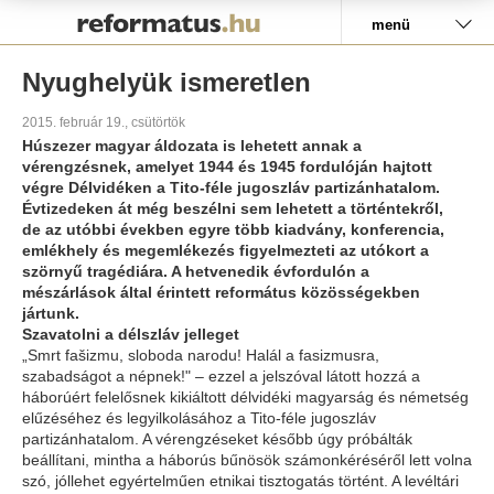
Pályázat
menü
Nyughelyük ismeretlen
2015. február 19., csütörtök
Húszezer magyar áldozata is lehetett annak a
vérengzésnek, amelyet 1944 és 1945 fordulóján hajtott
végre Délvidéken a Tito-féle jugoszláv partizánhatalom.
Évtizedeken át még beszélni sem lehetett a történtekről,
de az utóbbi években egyre több kiadvány, konferencia,
emlékhely és megemlékezés figyelmezteti az utókort a
szörnyű tragédiára. A hetvenedik évfordulón a
mészárlások által érintett református közösségekben
jártunk.
Szavatolni a délszláv jelleget
„Smrt fašizmu, sloboda narodu! Halál a fasizmusra,
szabadságot a népnek!" – ezzel a jelszóval látott hozzá a
háborúért felelősnek kikiáltott délvidéki magyarság és németség
elűzéséhez és legyilkolásához a Tito-féle jugoszláv
partizánhatalom. A vérengzéseket később úgy próbálták
beállítani, mintha a háborús bűnösök számonkéréséről lett volna
szó, jóllehet egyértelműen etnikai tisztogatás történt. A levéltári