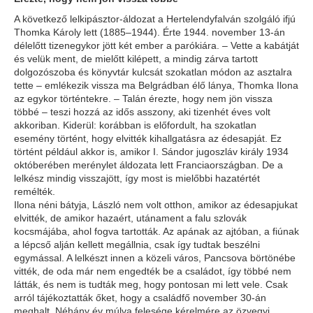
A következő lelkipásztor-áldozat a Hertelendyfalván szolgáló ifjú
Thomka Károly lett (1885–1944). Érte 1944. november 13-án
délelőtt tizenegykor jött két ember a parókiára. – Vette a kabátját
és velük ment, de mielőtt kilépett, a mindig zárva tartott
dolgozószoba és könyvtár kulcsát szokatlan módon az asztalra
tette – emlékezik vissza ma Belgrádban élő lánya, Thomka Ilona
az egykor történtekre. – Talán érezte, hogy nem jön vissza
többé – teszi hozzá az idős asszony, aki tizenhét éves volt
akkoriban. Kiderül: korábban is előfordult, ha szokatlan
esemény történt, hogy elvitték kihallgatásra az édesapját. Ez
történt például akkor is, amikor I. Sándor jugoszláv király 1934
októberében merénylet áldozata lett Franciaországban. De a
lelkész mindig visszajött, így most is mielőbbi hazatértét
remélték.
Ilona néni bátyja, László nem volt otthon, amikor az édesapjukat
elvitték, de amikor hazaért, utánament a falu szlovák
kocsmájába, ahol fogva tartották. Az apának az ajtóban, a fiúnak
a lépcső alján kellett megállnia, csak így tudtak beszélni
egymással. A lelkészt innen a közeli város, Pancsova börtönébe
vitték, de oda már nem engedték be a családot, így többé nem
látták, és nem is tudták meg, hogy pontosan mi lett vele. Csak
arról tájékoztatták őket, hogy a családfő november 30-án
meghalt. Néhány év múlva felesége kérelmére az özvegyi