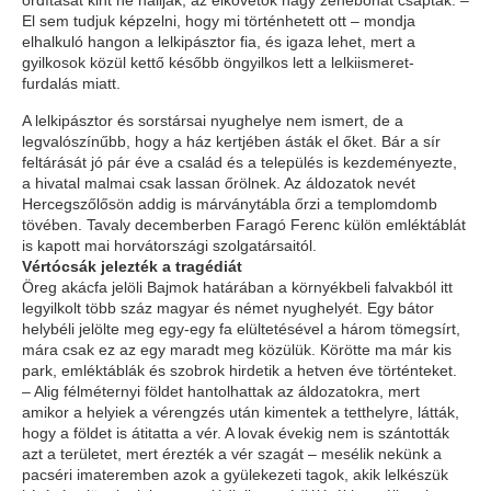
ordítását kint ne hallják, az elkövetők nagy zenebonát csaptak. –
El sem tudjuk képzelni, hogy mi történhetett ott – mondja
elhalkuló hangon a lelkipásztor fia, és igaza lehet, mert a
gyilkosok közül kettő később öngyilkos lett a lelkiismeret-
furdalás miatt.
A lelkipásztor és sorstársai nyughelye nem ismert, de a
legvalószínűbb, hogy a ház kertjében ásták el őket. Bár a sír
feltárását jó pár éve a család és a település is kezdeményezte,
a hivatal malmai csak lassan őrölnek. Az áldozatok nevét
Hercegszőlősön addig is márványtábla őrzi a templomdomb
tövében. Tavaly decemberben Faragó Ferenc külön emléktáblát
is kapott mai horvátországi szolgatársaitól.
Vértócsák jelezték a tragédiát
Öreg akácfa jelöli Bajmok határában a környékbeli falvakból itt
legyilkolt több száz magyar és német nyughelyét. Egy bátor
helybéli jelölte meg egy-egy fa elültetésével a három tömegsírt,
mára csak ez az egy maradt meg közülük. Körötte ma már kis
park, emléktáblák és szobrok hirdetik a hetven éve történteket.
– Alig félméternyi földet hantolhattak az áldozatokra, mert
amikor a helyiek a vérengzés után kimentek a tetthelyre, látták,
hogy a földet is átitatta a vér. A lovak évekig nem is szántották
azt a területet, mert érezték a vér szagát – mesélik nekünk a
pacséri imateremben azok a gyülekezeti tagok, akik lelkészük