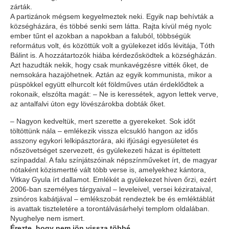
zárták.
A partizánok mégsem kegyelmeztek neki. Egyik nap behívták a
községházára, és többé senki sem látta. Rajta kívül még nyolc
ember tűnt el azokban a napokban a faluból, többségük
református volt, és közöttük volt a gyülekezet idős lévitája, Tóth
Bálint is. A hozzátartozók hiába kérdezősködtek a községházán.
Azt hazudták nekik, hogy csak munkavégzésre vitték őket, de
nemsokára hazajöhetnek. Aztán az egyik kommunista, mikor a
püspökkel együtt elhurcolt két földműves után érdeklődtek a
rokonaik, elszólta magát: – Ne is keressétek, agyon lettek verve,
az antalfalvi úton egy lövészárokba dobták őket.
– Nagyon kedveltük, mert szerette a gyerekeket. Sok időt
töltöttünk nála – emlékezik vissza elcsukló hangon az idős
asszony egykori lelkipásztorára, aki ifjúsági egyesületet és
nőszövetséget szervezett, és gyülekezeti házat is építtetett
színpaddal. A falu színjátszóinak népszínműveket írt, de magyar
nótaként közismertté vált több verse is, amelyekhez kántora,
Vitkay Gyula írt dallamot. Emlékét a gyülekezet híven őrzi, ezért
2006-ban személyes tárgyaival – leveleivel, versei kézirataival,
zsinóros kabátjával – emlékszobát rendeztek be és emléktáblát
is avattak tiszteletére a torontálvásárhelyi templom oldalában.
Nyughelye nem ismert.
Érezte, hogy nem jön vissza többé