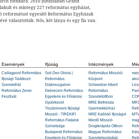
urch főtitkára. 2010 júniusában Grand
lakult és mintegy 227 református egyházat,
lió reformátust egyesítő Református Egyházak
vé választották. Nős, két lánya és egy fia van.
Események
Ifjúság
Intézmények
Méd
Csillagpont Református
Soli Deo Gloria |
Református Missziói
repo
Ifjúsági Találkozó
Református
Központ
akci
Szeretethíd
Diákmozgalom
Schweitzer Albert
Líci
Református Zenei
Debreceni Református
Református
Paró
Fesztivál
Egyetemi és Főiskolai
Szeretetotthon
CON
Gyülekezet
MRE Bethesda
MR1
Tiszáninneni Ifjúsági
Gyermekkórház
Ref
Misszió - TIREKIFI
MRE Kallódó Ifjúságot
MTV
Református Fiatalok
Mentő Misszió
mag
Szövetsége
Drogterápiás Otthon
Refo
Budapesti Református
Magyar Református
Kálv
Egyetemi és Főiskolai
Szeretetszolgálat
Ref