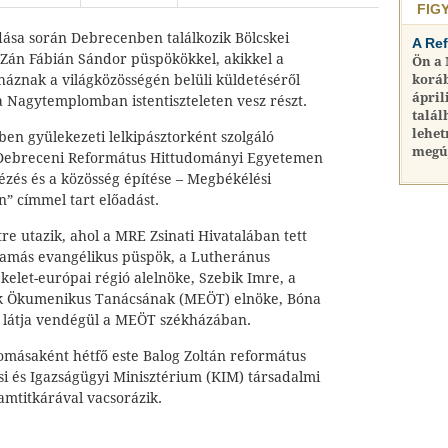
FIG
ása során Debrecenben találkozik Bölcskei
A Re
s Zán Fábián Sándor püspökökkel, akikkel a
Ön a
znak a világközösségén belüli küldetéséről
koráb
ápril
a Nagytemplomban istentiszteleten vesz részt.
talál
lehet
ben gyülekezeti lelkipásztorként szolgáló
megú
 Debreceni Református Hittudományi Egyetemen
ézés és a közösség építése – Megbékélési
” címmel tart előadást.
e utazik, ahol a MRE Zsinati Hivatalában tett
Tamás evangélikus püspök, a Lutheránus
 kelet-európai régió alelnöke, Szebik Imre, a
k Ökumenikus Tanácsának (MEÖT) elnöke, Bóna
a látja vendégül a MEÖT székházában.
lomásaként hétfő este Balog Zoltán református
ási és Igazságügyi Minisztérium (KIM) társadalmi
lamtitkárával vacsorázik.