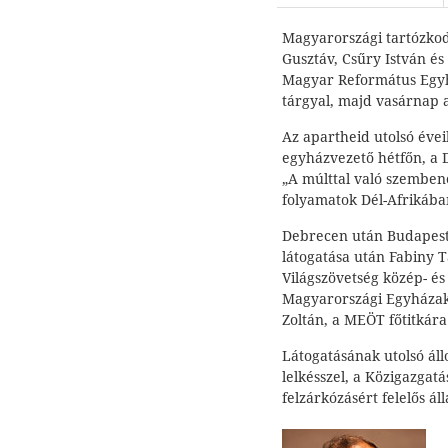
Magyarországi tartózkod
Gusztáv, Csűry István é
Magyar Református Egyhá
tárgyal, majd vasárnap 
Az apartheid utolsó évei
egyházvezető hétfőn, a
„A múlttal való szemben
folyamatok Dél-Afrikában
Debrecen után Budapestr
látogatása után Fabiny 
Világszövetség közép- és
Magyarországi Egyháza
Zoltán, a MEÖT főtitkár
Látogatásának utolsó ál
lelkésszel, a Közigazgat
felzárkózásért felelős ál