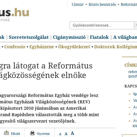
Címtár
•
Közös beszerzés
•
Reformát
nk
Szeretetszolgálat
Cigánymisszió
Fiatalok
A világba
n
•
Confessio
•
Egyházzene
•
Ökogyülekezet
•
Doktorok Kollégiu
ra látogat a Református
CÍMK
refor
ágközösségének elnöke
gusz
KAPC
Ig
Magyarországi Református Egyház vendége lesz
Va
formátus Egyházak Világközösségének (REV)
A 
elkipásztort 2010 júniusában az Amerikai
A 
rand Rapidsben választották meg a több mint
gyesítő világszervezet vezetőjének.
A 
kl
A
A
Elküld
Nyomtat
A