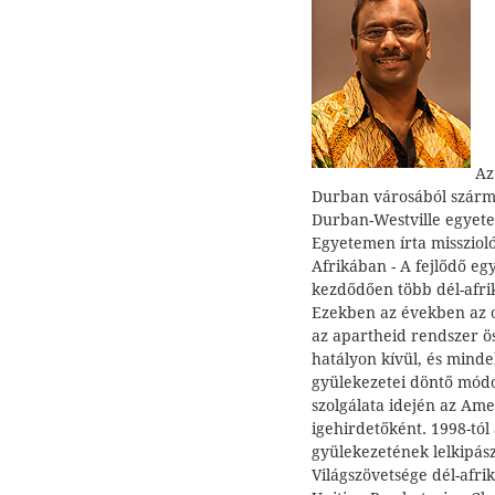
Az 
Durban városából szárma
Durban-Westville egyetem
Egyetemen írta misszioló
Afrikában - A fejlődő eg
kezdődően több dél-afrik
Ezekben az években az o
az apartheid rendszer ö
hatályon kívül, és mind
gyülekezetei döntő módo
szolgálata idején az Ame
igehirdetőként. 1998-tó
gyülekezetének lelkipás
Világszövetsége dél-afri