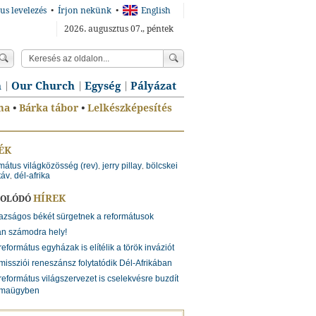
us levelezés
•
Írjon nekünk
•
English
2026. augusztus 07., péntek
n
Our Church
Egység
Pályázat
ma
•
Bárka tábor
•
Lelkészképesítés
ÉK
mátus világközösség (rev)
jerry pillay
bölcskei
,
,
táv
dél-afrika
,
HÍREK
SOLÓDÓ
azságos békét sürgetnek a reformátusok
n számodra hely!
református egyházak is elítélik a török inváziót
missziói reneszánsz folytatódik Dél-Afrikában
református világszervezet is cselekvésre buzdít
ímaügyben