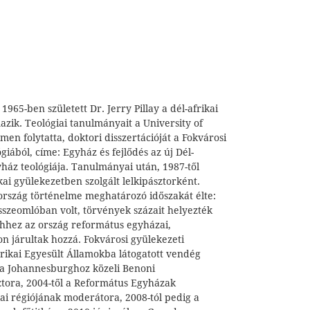
1965-ben született Dr. Jerry Pillay a dél-afrikai
zik. Teológiai tanulmányait a University of
en folytatta, doktori disszertációját a Fokvárosi
giából, címe: Egyház és fejlődés az új Dél-
yház teológiája. Tanulmányai után, 1987-től
ai gyülekezetben szolgált lelkipásztorként.
rszág történelme meghatározó időszakát élte:
sszeomlóban volt, törvények százait helyezték
ehhez az ország református egyházai,
n járultak hozzá. Fokvárosi gyülekezeti
rikai Egyesült Államokba látogatott vendég
l a Johannesburghoz közeli Benoni
ztora, 2004-től a Református Egyházak
kai régiójának moderátora, 2008-tól pedig a