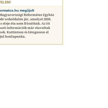
YELEM!
formatus.hu megújult
 Magyarországi Református Egyház
bi weboldalán jár, amelyet 2020.
is eleje óta nem frissítünk. Az itt
ható információk már elavultak
nek. Kattintson és látogasson el
jul honlapunka.