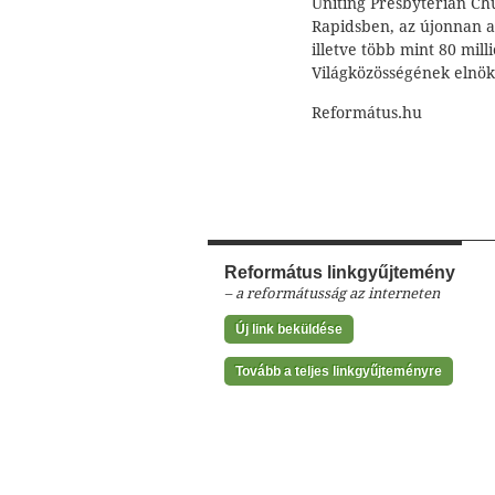
Uniting Presbyterian Ch
Rapidsben, az újonnan a
illetve több mint 80 mil
Világközösségének elnöké
Református.hu
Református linkgyűjtemény
– a reformátusság az interneten
Új link beküldése
Tovább a teljes linkgyűjteményre