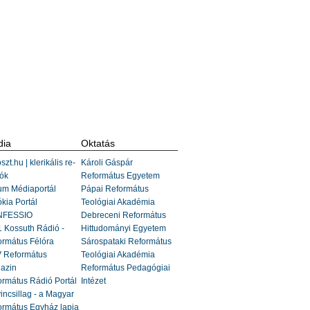
ia
Oktatás
szt.hu | klerikális re-
Károli Gáspár
ók
Református Egyetem
um Médiaportál
Pápai Református
kia Portál
Teológiai Akadémia
FESSIO
Debreceni Református
 Kossuth Rádió -
Hittudományi Egyetem
ormátus Félóra
Sárospataki Református
 Református
Teológiai Akadémia
azin
Református Pedagógiai
rmátus Rádió Portál
Intézet
incsillag - a Magyar
ormátus Egyház lapja