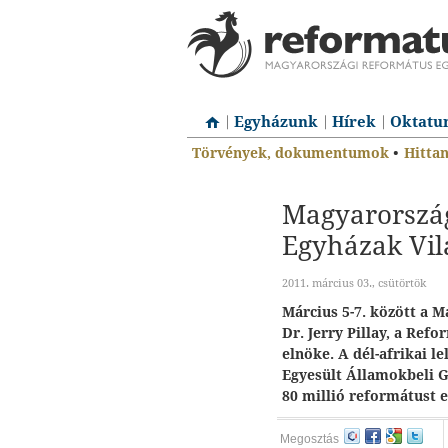
Egyházunk
Hírek
Oktatu
Törvények, dokumentumok
•
Hitta
Magyarország
Egyházak Vil
2011. március 03., csütörtök
Március 5-7. között a 
Dr. Jerry Pillay, a Re
elnöke. A dél-afrikai l
Egyesült Államokbeli G
80 millió reformátust e
Megosztás