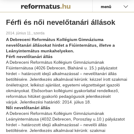
Pályázat
menü
Férfi és női nevelőtanári állások
2014. június 11., szerda
A Debreceni Református Kollégium Gimnáziuma
nevelőtanári állásokat hirdet a Fiúinternátus, illetve a
Leányinternátus munkahelyeken.
Férfi nevelőtanári állás
A Debreceni Református Kollégium Gimnáziumának
Fiúinternátusa (4026 Debrecen, Blaháné u. 15.) pályázatot
hirdet – határozott idejű alkalmazással – nevelőtanári állás
betöltésére. Jelentkezés alkalmával kérünk: kézzel írott szakmai
önéletrajzot, lelkészi ajánlást, egyetemi végzettséget igazoló
okmányokat. Elsősorban kollégiumi gyakorlattal rendelkező,
református hitüket gyakorló pedagógusok jelentkezését
várjuk. Jelentkezési határidő: 2014. július 18.
Női nevelőtanári állás
A Debreceni Református Kollégium Gimnáziumának
Leányinternátusa (4032.Debrecen, Poroszlay u.10.) pályázatot
hirdet – határozott idejű alkalmazással – nevelői állás
betöltésére. Jelentkezés alkalmával kérünk: szakmai