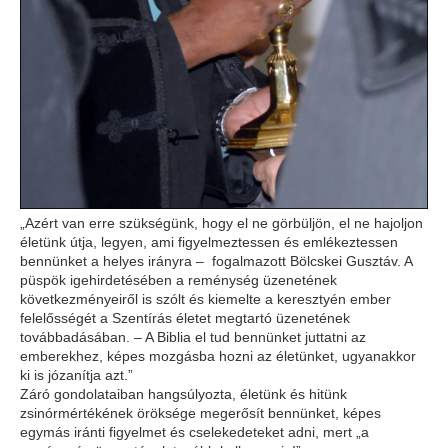
„Azért van erre szükségünk, hogy el ne görbüljön, el ne hajoljon
életünk útja, legyen, ami figyelmeztessen és emlékeztessen
bennünket a helyes irányra – fogalmazott Bölcskei Gusztáv. A
püspök igehirdetésében a reménység üzenetének
következményeiről is szólt és kiemelte a keresztyén ember
felelősségét a Szentírás életet megtartó üzenetének
továbbadásában. – A Biblia el tud bennünket juttatni az
emberekhez, képes mozgásba hozni az életünket, ugyanakkor
ki is józanítja azt.”
Záró gondolataiban hangsúlyozta, életünk és hitünk
zsinórmértékének öröksége megerősít bennünket, képes
egymás iránti figyelmet és cselekedeteket adni, mert „a