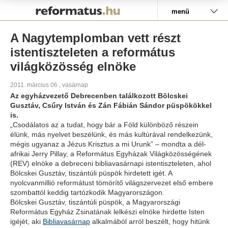
Pályázat
menü
A Nagytemplomban vett részt
istentiszteleten a református
világközösség elnöke
2011. március 06., vasárnap
Az egyházvezető Debrecenben találkozott Bölcskei
Gusztáv, Csűry István és Zán Fábián Sándor püspökökkel
is.
„Csodálatos az a tudat, hogy bár a Föld különböző részein
élünk, más nyelvet beszélünk, és más kultúrával rendelkezünk,
mégis ugyanaz a Jézus Krisztus a mi Urunk” – mondta a dél-
afrikai Jerry Pillay, a Református Egyházak Világközösségének
(REV) elnöke a debreceni bibliavasárnapi istentiszteleten, ahol
Bölcskei Gusztáv, tiszántúli püspök hirdetett igét. A
nyolcvanmillió reformátust tömörítő világszervezet első embere
szombattól keddig tartózkodik Magyarországon.
Bölcskei Gusztáv, tiszántúli püspök, a Magyarországi
Református Egyház Zsinatának lelkészi elnöke hirdette Isten
igéjét, aki
Bibliavasárnap
alkalmából arról beszélt, hogy hitünk