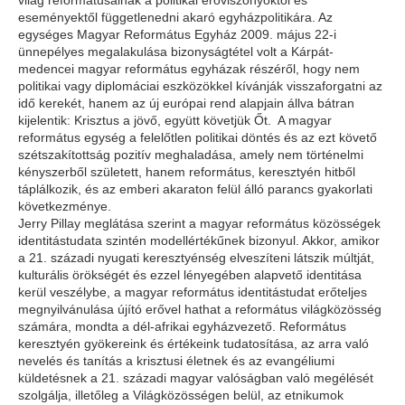
eseményektől függetlenedni akaró egyházpolitikára. Az
egységes Magyar Református Egyház 2009. május 22-i
ünnepélyes megalakulása bizonyságtétel volt a Kárpát-
medencei magyar református egyházak részéről, hogy nem
politikai vagy diplomáciai eszközökkel kívánják visszaforgatni az
idő kerekét, hanem az új európai rend alapjain állva bátran
kijelentik: Krisztus a jövő, együtt követjük Őt. A magyar
református egység a felelőtlen politikai döntés és az ezt követő
szétszakítottság pozitív meghaladása, amely nem történelmi
kényszerből született, hanem református, keresztyén hitből
táplálkozik, és az emberi akaraton felül álló parancs gyakorlati
következménye.
Jerry Pillay meglátása szerint a magyar református közösségek
identitástudata szintén modellértékűnek bizonyul. Akkor, amikor
a 21. századi nyugati keresztyénség elveszíteni látszik múltját,
kulturális örökségét és ezzel lényegében alapvető identitása
kerül veszélybe, a magyar református identitástudat erőteljes
megnyilvánulása újító erővel hathat a református világközösség
számára, mondta a dél-afrikai egyházvezető. Református
keresztyén gyökereink és értékeink tudatosítása, az arra való
nevelés és tanítás a krisztusi életnek és az evangéliumi
küldetésnek a 21. századi magyar valóságban való megélését
szolgálja, illetőleg a Világközösségen belül, az etnikumok