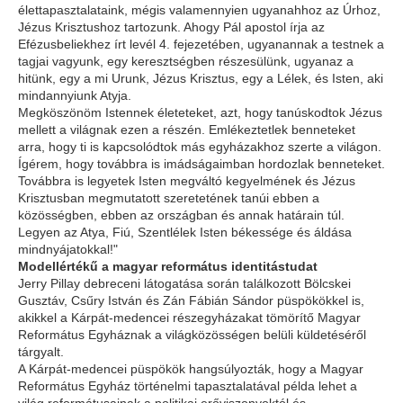
élettapasztalataink, mégis valamennyien ugyanahhoz az Úrhoz,
Jézus Krisztushoz tartozunk. Ahogy Pál apostol írja az
Efézusbeliekhez írt levél 4. fejezetében, ugyanannak a testnek a
tagjai vagyunk, egy keresztségben részesülünk, ugyanaz a
hitünk, egy a mi Urunk, Jézus Krisztus, egy a Lélek, és Isten, aki
mindannyiunk Atyja.
Megköszönöm Istennek életeteket, azt, hogy tanúskodtok Jézus
mellett a világnak ezen a részén. Emlékeztetlek benneteket
arra, hogy ti is kapcsolódtok más egyházakhoz szerte a világon.
Ígérem, hogy továbbra is imádságaimban hordozlak benneteket.
Továbbra is legyetek Isten megváltó kegyelmének és Jézus
Krisztusban megmutatott szeretetének tanúi ebben a
közösségben, ebben az országban és annak határain túl.
Legyen az Atya, Fiú, Szentlélek Isten békessége és áldása
mindnyájatokkal!"
Modellértékű a magyar református identitástudat
Jerry Pillay debreceni látogatása során találkozott Bölcskei
Gusztáv, Csűry István és Zán Fábián Sándor püspökökkel is,
akikkel a Kárpát-medencei részegyházakat tömörítő Magyar
Református Egyháznak a világközösségen belüli küldetéséről
tárgyalt.
A Kárpát-medencei püspökök hangsúlyozták, hogy a Magyar
Református Egyház történelmi tapasztalatával példa lehet a
világ reformátusainak a politikai erőviszonyoktól és