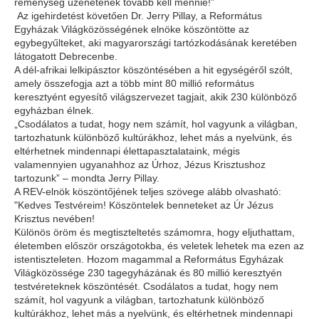
reménység üzenetének tovább kell mennie!”
Az igehirdetést követően Dr. Jerry Pillay, a Református
Egyházak Világközösségének elnöke köszöntötte az
egybegyűlteket, aki magyarországi tartózkodásának keretében
látogatott Debrecenbe.
A dél-afrikai lelkipásztor köszöntésében a hit egységéről szólt,
amely összefogja azt a több mint 80 millió református
keresztyént egyesítő világszervezet tagjait, akik 230 különböző
egyházban élnek.
„Csodálatos a tudat, hogy nem számít, hol vagyunk a világban,
tartozhatunk különböző kultúrákhoz, lehet más a nyelvünk, és
eltérhetnek mindennapi élettapasztalataink, mégis
valamennyien ugyanahhoz az Úrhoz, Jézus Krisztushoz
tartozunk” – mondta Jerry Pillay.
A REV-elnök köszöntőjének teljes szövege alább olvasható:
"Kedves Testvéreim! Köszöntelek benneteket az Úr Jézus
Krisztus nevében!
Különös öröm és megtiszteltetés számomra, hogy eljuthattam,
életemben először országotokba, és veletek lehetek ma ezen az
istentiszteleten. Hozom magammal a Református Egyházak
Világközössége 230 tagegyházának és 80 millió keresztyén
testvéreteknek köszöntését. Csodálatos a tudat, hogy nem
számít, hol vagyunk a világban, tartozhatunk különböző
kultúrákhoz, lehet más a nyelvünk, és eltérhetnek mindennapi