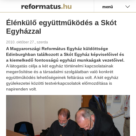
Pályázat
menü
Élénkülő együttműködés a Skót
Egyházzal
2010. október 27., szerda
A Magyarországi Református Egyház küldöttsége
Edinburghban találkozott a Skót Egyház képviselőivel és
a kiemelkedő fontosságú egyházi munkaágak vezetőivel.
A látogatás célja a két egyház történelmi kapcsolatainak
megerősítése és a társadalmi szolgálatban való konkrét
együttműködés lehetőségeinek feltárása volt. A két egyház
gyülekezetei közötti testvérkapcsolatok előmozdítása is
napirenden volt.