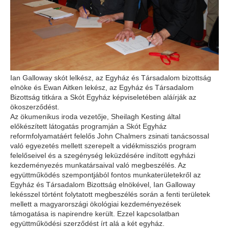
Ian Galloway skót lelkész, az Egyház és Társadalom bizottság
elnöke és Ewan Aitken lekész, az Egyház és Társadalom
Bizottság titkára a Skót Egyház képviseletében aláírják az
ökoszerződést.
Az ökumenikus iroda vezetője, Sheilagh Kesting által
előkészített látogatás programján a Skót Egyház
reformfolyamatáért felelős John Chalmers zsinati tanácsossal
való egyezetés mellett szerepelt a vidékmissziós program
felelőseivel és a szegénység leküzdésére indított egyházi
kezdeményezés munkatársaival való megbeszélés. Az
együttműködés szempontjából fontos munkaterületekről az
Egyház és Társadalom Bizottság elnökével, Ian Galloway
lekésszel történt folytatott megbeszélés során a fenti területek
mellett a magyarországi ökológiai kezdeményezések
támogatása is napirendre került. Ezzel kapcsolatban
együttműködési szerződést írt alá a két egyház.