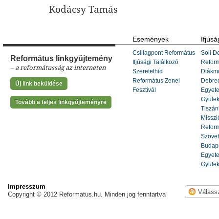
Kodácsy Tamás
Események
Ifjúsá
Csillagpont Református
Soli De
Református linkgyűjtemény
Ifjúsági Találkozó
Refor
– a reformátusság az interneten
Szeretethíd
Diákm
Református Zenei
Debrec
Új link beküldése
Fesztivál
Egyete
Gyülek
Tovább a teljes linkgyűjteményre
Tiszáni
Misszi
Reform
Szöve
Budape
Egyete
Gyülek
Impresszum
Copyright © 2012 Reformatus.hu. Minden jog fenntartva