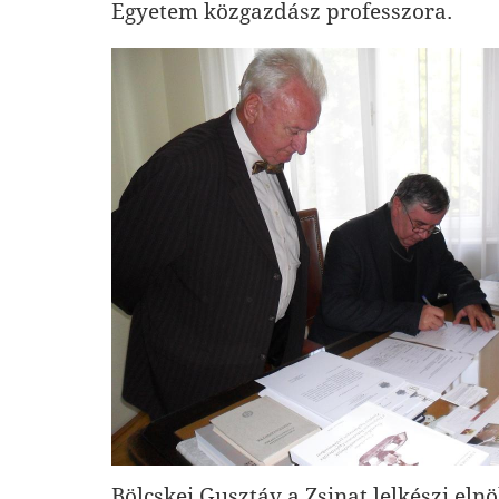
Egyetem közgazdász professzora.
Bölcskei Gusztáv a Zsinat lelkészi eln