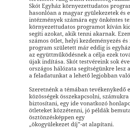
Skót Egyház környezettudatos progr
hasonlóan a magyar gyülekezetek és 
intézmények számára egy önkéntes te
környezettudatos programot kíván ki
segíti azokat, akik tenni akarnak. Ezen
számos ötlet, helyi kezdeményezés és
program született már eddig is egyh
az együttműködésnek a célja ezek tová
újak indítása. Skót testvéreink sok éve
országos hálózata segítségünkre lesz 
a feladatunkat a lehető legjobban val
Szeretnénk a témában tevékenykedő 
közösségek összekapcsolni, számukra
biztosítani, egy ide vonatkozó honlapot
ötleteket közzétenni, jó példák bemuta
ösztönzésképpen egy
„ökogyülekezet díj”-at alapítani.