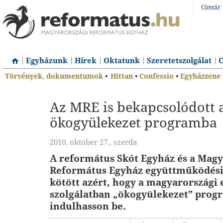
Címtár
Egyházunk
Hírek
Oktatunk
Szeretetszolgálat
C
Törvények, dokumentumok
•
Hittan
•
Confessio
•
Egyházzene
Az MRE is bekapcsolódott 
ökogyülekezet programba
2010. október 27., szerda
A református Skót Egyház és a Magy
Református Egyház együttműködési
kötött azért, hogy a magyarországi 
szolgálatban „ökogyülekezet” prog
indulhasson be.