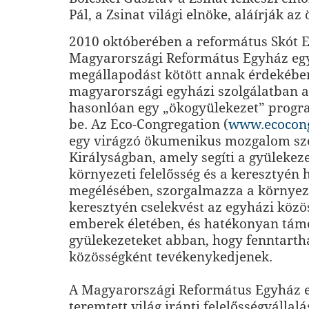
Pál, a Zsinat világi elnöke, aláírják az
2010 októberében a református Skót E
Magyarországi Református Egyház eg
megállapodást kötött annak érdekébe
magyarországi egyházi szolgálatban a
hasonlóan egy „ökogyülekezet” progr
be. Az Eco-Congregation (
www.ecocong
egy virágzó ökumenikus mozgalom sze
Királyságban, amely segíti a gyülekeze
környezeti felelősség és a keresztyén h
megélésében, szorgalmazza a környez
keresztyén cselekvést az egyházi közö
emberek életében, és hatékonyan tám
gyülekezeteket abban, hogy fenntarth
közösségként tevékenykedjenek.
A Magyarországi Református Egyház el
teremtett világ iránti felelősségvállalá