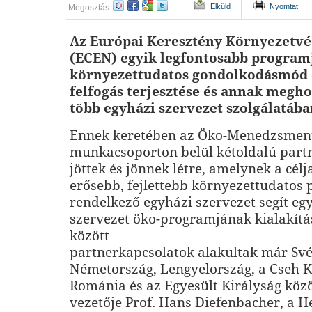
Elküld
Nyomtat
Megosztás
Az Európai Keresztény Környezetvé
(ECEN) egyik legfontosabb program
környezettudatos gondolkodásmód é
felfogás terjesztése és annak megh
több egyházi szervezet szolgálatába
Ennek keretében az Öko-Menedzsmen
munkacsoporton belül kétoldalú part
jöttek és jönnek létre, amelynek a célj
erősebb, fejlettebb környezettudato
rendelkező egyházi szervezet segít eg
szervezet öko-programjának kialakít
között
partnerkapcsolatok alakultak már Sv
Németország, Lengyelország, a Cseh K
Románia és az Egyesült Királyság köz
vezetője Prof. Hans Diefenbacher, a H