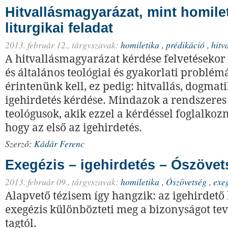
Hitvallásmagyarázat, mint homilet
liturgikai feladat
2013. február 12.,
tárgyszavak:
homiletika
,
prédikáció
,
hitv
A hitvallásmagyarázat kérdése felvetéseko
és általános teológiai és gyakorlati problémá
érintenünk kell, ez pedig: hitvallás, dogmat
igehirdetés kérdése. Mindazok a rendszeres 
teológusok, akik ezzel a kérdéssel foglalkozn
hogy az első az igehirdetés.
Szerző:
Kádár Ferenc
Exegézis – igehirdetés – Ószövet
2013. február 09.,
tárgyszavak:
homiletika
,
Ószövetség
,
exe
Alapvető tézisem így hangzik: az igehirdető 
exegézis kü­lön­bözteti meg a bizonyságot te
tagtól.