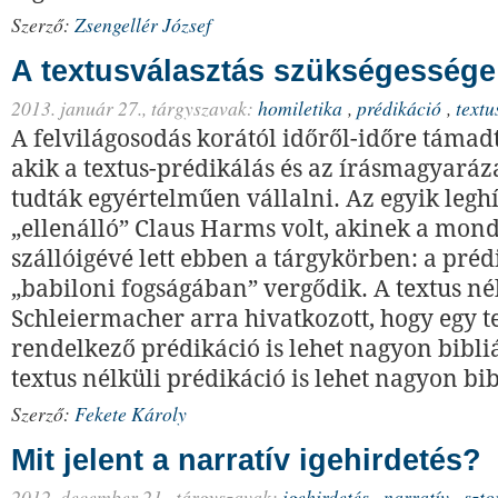
Szerző:
Zsengellér József
A textusválasztás szükségessége
2013. január 27.,
tárgyszavak:
homiletika
,
prédikáció
,
textu
A felvilágosodás korától időről-időre támad
akik a textus-prédikálás és az írásmagyaráz
tudták egyértelműen vállalni. Az egyik legh
„ellenálló” Claus Harms volt, akinek a mon
szállóigévé lett ebben a tárgykörben: a préd
„babiloni fogságában” vergődik. A textus né
Schleiermacher arra hivatkozott, hogy egy t
rendelkező prédikáció is lehet nagyon bibli
textus nélküli prédikáció is lehet nagyon bib
Szerző:
Fekete Károly
Mit jelent a narratív igehirdetés?
2012. december 21.,
tárgyszavak:
igehirdetés
,
narratív
,
szto