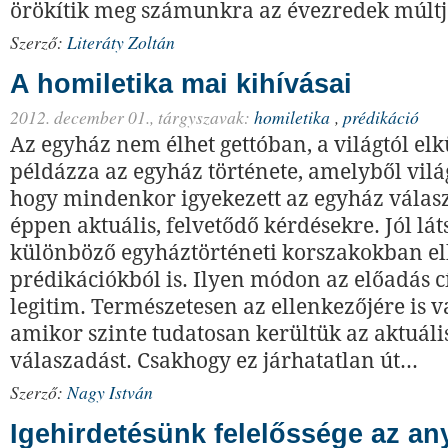
örökítik meg számunkra az évezredek múltj
Szerző:
Literáty Zoltán
A homiletika mai kihívásai
2012. december 01.,
tárgyszavak:
homiletika
,
prédikáció
Az egyház nem élhet gettóban, a világtól elk
példázza az egyház története, amelyből vilá
hogy mindenkor igyekezett az egyház válas
éppen aktuális, felvetődő kérdésekre. Jól lát
különböző egyháztörténeti korszakokban e
prédikációkból is. Ilyen módon az előadás 
legitim. Természetesen az ellenkezőjére is v
amikor szinte tudatosan kerültük az aktuáli
válaszadást. Csakhogy ez járhatatlan út...
Szerző:
Nagy István
Igehirdetésünk felelőssége az an