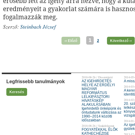
erősebb lett az igény arra nézve, hogy a kut
eredményeit a gyakorlat számára is haszno
fogalmazzák meg.
Szerző:
Steinbach József
1
‹‹ Előző
2
Következő ››
2018-08-26 / Disszertáció
2014-05-
Legfrissebb tanulmányok
AZ IGEHIRDETÉS
A miss
HELYE AZ ERDÉLYI
2014-03-
MAGYAR
A kere
Keresés
REFORMÁTUS
identit
LELKIPÁSZTORI
2014-02-
HIVATÁSKÉP
20. sz
ALAKULÁSÁBAN
lelkés
Igehirdetői önképünk és
könyve
öntudatunk változása az
vizsgá
1990–2014 közötti
időszakban
2014-01-
Az ige
2018-08-26 / Szakdolgozat
gyülek
FOGYATÉKKAL ÉLŐK
KATHECHÉZISE
2013-12-