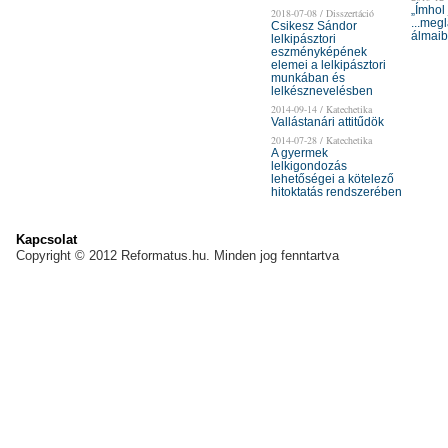
„Ímhol 
2018-07-08 / Disszertáció
...megl
Csikesz Sándor
álmaib
lelkipásztori
eszményképének
elemei a lelkipásztori
munkában és
lelkésznevelésben
2014-09-14 / Katechetika
Vallástanári attitűdök
2014-07-28 / Katechetika
A gyermek
lelkigondozás
lehetőségei a kötelező
hitoktatás rendszerében
Kapcsolat
Copyright © 2012 Reformatus.hu. Minden jog fenntartva