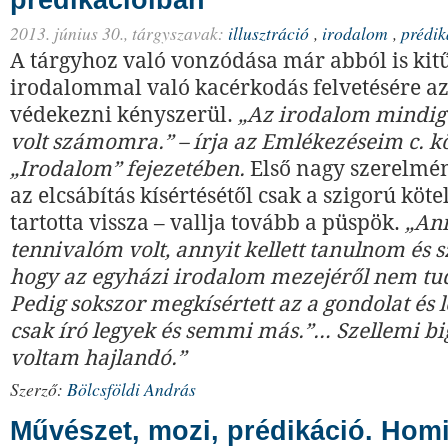
prédikációiban
2013. június 30.,
tárgyszavak:
illusztráció
,
irodalom
,
prédik
A tárgyhoz való vonzódása már abból is kit
irodalommal való kacérkodás felvetésére az
védekezni kényszerül.
„Az irodalom mindig 
volt számomra.” – írja az Emlékezéseim c. 
„Irodalom” fejezetében.
Első nagy szerelméne
az elcsábítás kísértésétől csak a szigorú kötel
tartotta vissza – vallja tovább a püspök.
„Ann
tennivalóm volt, annyit kellett tanulnom és 
hogy az egyházi irodalom mezejéről nem tu
Pedig sokszor megkísértett az a gondolat és 
csak író legyek és semmi más.”… Szellemi 
voltam hajlandó.”
Szerző:
Bölcsföldi András
Művészet, mozi, prédikáció. Homi