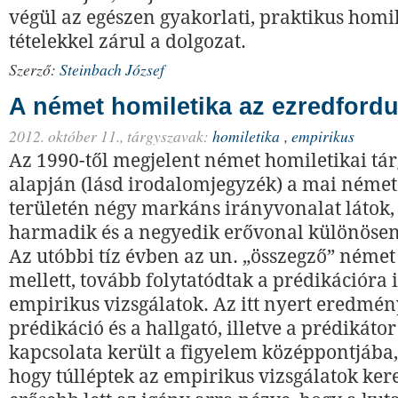
végül az egészen gyakorlati, praktikus homil
tételekkel zárul a dolgozat.
Szerző:
Steinbach József
A német homiletika az ezredford
2012. október 11.,
tárgyszavak:
homiletika
,
empirikus
Az 1990-től megjelent német homiletikai t
alapján (lásd irodalomjegyzék) a mai német
területén négy markáns irányvonalat látok,
harmadik és a negyedik erővonal különösen
Az utóbbi tíz évben az un. „összegző” német
mellett, tovább folytatódtak a prédikációra
empirikus vizsgálatok. Az itt nyert eredmén
prédikáció és a hallgató, illetve a prédikátor
kapcsolata került a figyelem középpontjába,
hogy túlléptek az empirikus vizsgálatok kere