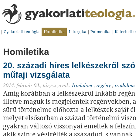
Gyakorlati teológia
Homiletika
Liturgika
Poimenika
Katechetik
Homiletika
20. századi híres lelkészekről sz
műfaji vizsgálata
2014. február 03.,
tárgyszavak:
Irodalom
,
regény
,
irodalom
Amíg korábban a lelkészekről inkább regény
illetve maguk is megjelentek regényekben, a
sűrű történelme előhozta a lelkészek saját éle
melyet elsősorban a század történelmi viszo
gyakran változó viszonyai emeltek a felszín
akik szinte végigélték a századod, s vannak, 