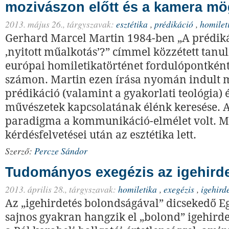
mozivászon előtt és a kamera mö
2013. május 26.,
tárgyszavak:
esztétika
,
prédikáció
,
homilet
Gerhard Marcel Martin 1984-ben „A prédik
,nyitott műalkotás’?” címmel közzétett tan
európai homiletikatörténet fordulópontként 
számon. Martin ezen írása nyomán indult 
prédikáció (valamint a gyakorlati teológia) é
művészetek kapcsolatának élénk keresése. 
paradigma a kommunikáció-elmélet volt. M
kérdésfelvetései után az esztétika lett.
Szerző:
Percze Sándor
Tudományos exegézis az igehird
2013. április 28.,
tárgyszavak:
homiletika
,
exegézis
,
igehird
Az „igehirdetés bolondságával” dicsekedő 
sajnos gyakran hangzik el „bolond” igehird