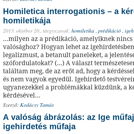
Homiletica interrogationis – a ké
homiletikája
2013. október 20.,
tárgyszavak:
homiletika
,
prédikáció
,
igeh
...milyen az a prédikáció, amelyiknek nincs
valósághoz? Hogyan lehet az igehirdetésben 
legalizmust, a betanult paneleket, a jelentésé
szófordulatokat? (...) A választ természete
találtam meg, de az erőt ad, hogy a kérdéss
és nem vagyok egyedül. Igehirdető testvér
ugyanezekkel a problémákkal küzdünk, a k
kérdésével...
Szerző:
Kodácsy Tamás
A valóság ábrázolás: az Ige műfaj
igehirdetés műfaja