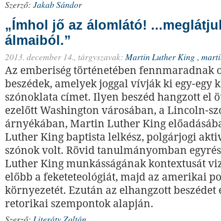
Szerző:
Jakab Sándor
„Ímhol jő az álomlátó! ...meglátju
álmaiból.”
2013. december 14.,
tárgyszavak:
Martin Luther King
,
marti
Az emberiség történetében fennmaradnak o
beszédek, amelyek joggal vívják ki egy-egy 
szónoklata címet. Ilyen beszéd hangzott el 
ezelőtt Washington városában, a Lincoln-s
árnyékában, Martin Luther King előadásáb
Luther King baptista lelkész, polgárjogi aktiv
szónok volt. Rövid tanulmányomban egyrés
Luther King munkásságának kontextusát vi
előbb a feketeteológiát, majd az amerikai po
környezetét. Ezután az elhangzott beszéde
retorikai szempontok alapján.
Szerző:
Literáty Zoltán