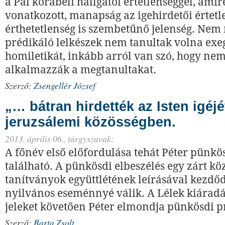
a Pál korabeli hallgatói értetlenséggel, amire
vonatkozott, manapság az igehirdetői értetl
érthetetlenség is szembetűnő jelenség. Nem
prédikáló lelkészek nem tanultak volna exe
homiletikát, inkább arról van szó, hogy nem
alkalmazzák a megtanultakat.
Szerző:
Zsengellér József
„… bátran hirdették az Isten igéjé
jeruzsálemi közösségben.
2013. április 06.,
tárgyszavak:
A főnév első előfordulása tehát Péter pünk
található. A pünkösdi elbeszélés egy zárt kö
tanítványok együttlétének leírásával kezdő
nyilvános eseménnyé válik. A Lé­lek kiáradá
jeleket követően Péter elmondja pünkösdi pr
Szerző:
Barta Zsolt