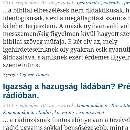
2013. szeptember 20.,
tárgyszavak:
igehirdetés
,
narratív
,
pr
...a bibliai elbeszélések nem didaktikusak,
ideologikusak, s ezt a megállapítást számos 
ki lehet terjeszteni. A másik nyilvánvaló vol
messzemenőkig figyelmen kívül hagyott sz
bibliai szöveg műfaja. E két elv az, mely
igehirdetéseinknek oly gyakran esik gyanút
áldozatává, s amiknek ezért érdemes figyel
szentelnünk.
Szerző:
Czövek Tamás
Igazság a hazugság ládában? Pré
rádióban.
2013. szeptember 10.,
tárgyszavak:
kommunikáció
,
Közvetít
Kommunikáció
,
Rádió
,
közvetítés
,
istentisztelet
... a rádiózásnak fontos előnye van a tévév
rádió ugyanis sokkal bensőségesebb, mint a 