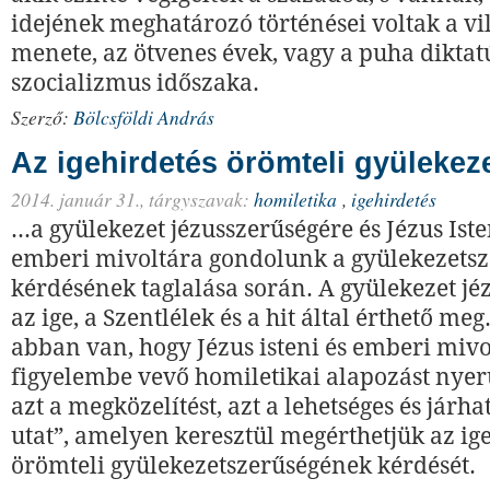
idejének meghatározó történései voltak a v
menete, az ötvenes évek, vagy a puha diktat
szocializmus időszaka.
Szerző:
Bölcsföldi András
Az igehirdetés örömteli gyülekez
2014. január 31.,
tárgyszavak:
homiletika
,
igehirdetés
...a gyülekezet jézusszerűségére és Jézus Ist
emberi mivoltára gondolunk a gyülekezetsz
kérdésének taglalása során. A gyülekezet jé
az ige, a Szentlélek és a hit által érthető m
abban van, hogy Jézus isteni és emberi mivo
figyelembe vevő homiletikai alapozást nyer
azt a megközelítést, azt a lehetséges és járh
utat”, amelyen keresztül megérthetjük az ig
örömteli gyülekezetszerűségének kérdését.