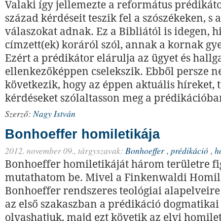
Valaki így jellemezte a református prédikát
század kérdéseit teszik fel a szószékeken, s 
válaszokat adnak. Ez a Bibliától is idegen, h
címzett(ek) koráról szól, annak a kornak g
Ezért a prédikátor elárulja az ügyet és hallga
ellenkezőképpen cselekszik. Ebből persze 
következik, hogy az éppen aktuális híreket,
kérdéseket szólaltasson meg a prédikációba
Szerző:
Nagy István
Bonhoeffer homiletikája
2012. november 09.,
tárgyszavak:
Bonhoeffer
,
prédikáció
,
h
Bonhoeffer homiletikáját három területre fi
mutathatom be. Mivel a Finkenwaldi Homil
Bonhoeffer rendszeres teológiai alapelveire é
az első szakaszban a prédikáció dogmatikai
olvashatjuk, majd ezt követik az elvi homilet