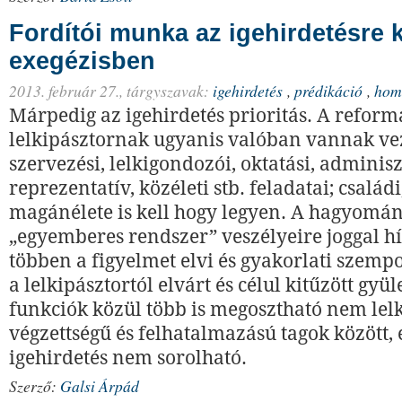
Fordítói munka az igehirdetésre 
exegézisben
2013. február 27.,
tárgyszavak:
igehirdetés
,
prédikáció
,
homi
Márpedig az igehirdetés prioritás. A reform
lelkipásztornak ugyanis valóban vannak vez
szervezési, lelkigondozói, oktatási, adminisz
reprezentatív, közéleti stb. feladatai; családi
magánélete is kell hogy legyen. A hagyomá
„egyemberes rendszer” veszélyeire joggal hí
többen a figyelmet elvi és gyakorlati szem
a lelkipásztortól elvárt és célul kitűzött gyül
funkciók közül több is megosztható nem lel
végzettségű és felhatalmazású tagok között, 
igehirdetés nem sorolható.
Szerző:
Galsi Árpád