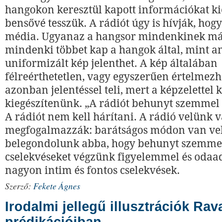
hangokon keresztül kapott információkat kie
bensővé tesszük. A rádiót úgy is hívják, hogy
média. Ugyanaz a hangsor mindenkinek más 
mindenki többet kap a hangok által, mint a
uniformizált kép jelenthet. A kép általában
félreérthetetlen, vagy egyszerűen értelmezh
azonban jelentéssel teli, mert a képzelettel k
kiegészítenünk. „A rádiót behunyt szemmel 
A rádiót nem kell hárítani. A rádió velünk v
megfogalmazzák: barátságos módon van ve
belegondolunk abba, hogy behunyt szemmel
cselekvéseket végzünk figyelemmel és odaad
nagyon intim és fontos cselekvések.
Szerző:
Fekete Ágnes
Irodalmi jellegű illusztrációk Ra