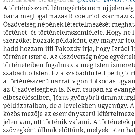
A történésszerű létmegértés nem új jelensé
bár a megfogalmazás Ricoeurtól származik. 
Ószövetség népének létértelmezését meghat
történet- és történelemszemlélete. Hogy ne 
szerzőket hozzak példaként, egy magyar teo
hadd hozzam itt! Pákozdy írja, hogy Izráel I
történet Istene. Az Ószövetség népe egyérte
történeteiben fogalmazta meg Isten ismereté
szabadító Isten. Ez a szabadító tett pedig tör
a történésszerű narratív gondolkodás ugyan
az Újszövetségben is. Nem csupán az evang
elbeszéléseiben, Jézus gyönyörű dramaturg
példázataiban, de a levelekben ugyanúgy. A
közös mezője az eseményszerű létértelmezés
jelen van, ott történik valami. A történetek 
szövegként állnak előttünk, melyek Isten ha