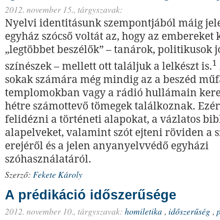
2012. november 15.,
tárgyszavak:
Nyelvi identitásunk szempontjából máig jele
egyház szócső voltát az, hogy az embereket
„legtöbbet beszélők” – tanárok, politikusok 
1
színészek – mellett ott találjuk a lelkészt is.
sokak számára még mindig az a beszéd műfa
templomokban vagy a rádió hullámain keres
hétre számottevő tömegek találkoznak. Ezé
felidézni a történeti alapokat, a vázlatos bibl
alapelveket, valamint szót ejteni röviden a 
erejéről és a jelen anyanyelvvédő egyházi
szóhasználatáról.
Szerző:
Fekete Károly
A prédikáció időszerűsége
2012. november 10.,
tárgyszavak:
homiletika
,
időszerűség
,