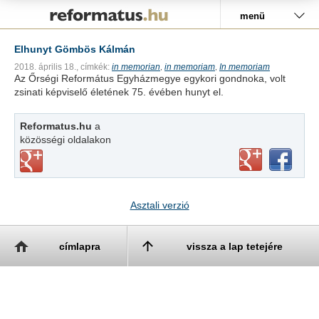
Pályázat
menü
Elhunyt Gömbös Kálmán
2018. április 18.,
címkék:
in memorian
in memoriam
In memoriam
,
,
Az Őrségi Református Egyházmegye egykori gondnoka, volt
zsinati képviselő életének 75. évében hunyt el.
Reformatus.hu
a
közösségi oldalakon
Asztali verzió
címlapra
vissza a lap tetejére